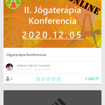
Jógaterápia Konferencia
Selmeci Ági és Csongor
Jógaoktató, Jógaterapeuta
5 000 Ft
6