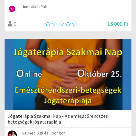
JumpKlub Pali
15 000 Ft
0
Jógaterápia Szakmai Nap - Az emésztőrendszeri
betegségek jógaterápiája
Selmeci Ági és Csongor