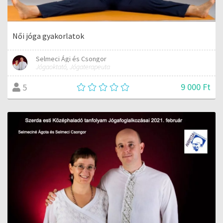
Női jóga gyakorlatok
Selmeci Ági és Csongor
Jógaoktató, Jógaterapeuta
9 000 Ft
5