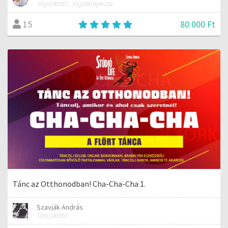
Jógaoktató, Jógaterapeuta
80 000 Ft
15
Tánc az Otthonodban! Cha-Cha-Cha 1.
Szavják András
Táncoktató