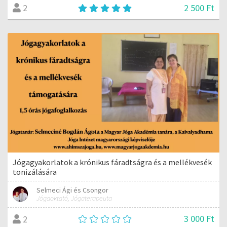
2 500 Ft
2
Jógagyakorlatok a krónikus fáradtságra és a mellékvesék
tonizálására
Selmeci Ági és Csongor
Jógaoktató, Jógaterapeuta
3 000 Ft
2