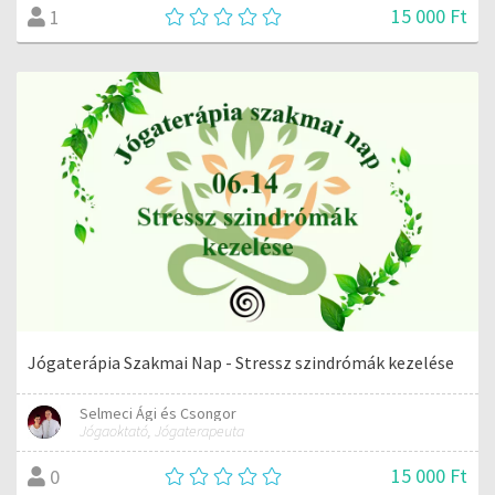
15 000 Ft
1
Jógaterápia Szakmai Nap - Stressz szindrómák kezelése
Selmeci Ági és Csongor
Jógaoktató, Jógaterapeuta
15 000 Ft
0