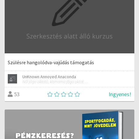
Szülésre hangolódva-vajúdás támogatás
UnKnown Annoyed Anaconda
Női jóga oktató, kismama jóga oktató, minősített jóga oktató, védőnő, természetgyógyász-fitoterapeuta
Ingyenes!
53