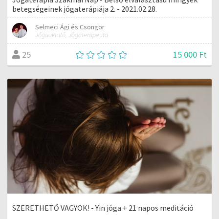
betegségeinek jógaterápiája 2. - 2021.02.28.
Selmeci Ági és Csongor
Jógaoktató, Jógaterapeuta
15 000 Ft
25
SZERETHETŐ VAGYOK! - Yin jóga + 21 napos meditáció