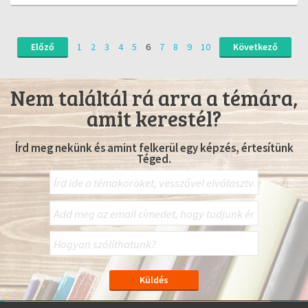
Előző
1
2
3
4
5
6
7
8
9
10
Következő
Nem találtál rá arra a témára,
amit kerestél?
Írd meg nekünk és amint felkerül egy képzés, értesítünk
Téged.