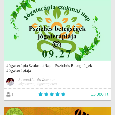
Jógaterápia Szakmai Nap - Pszichés Betegségek
Jógaterápiája
Selmeci Ági és Csongor
Jógaoktató, Jógaterapeuta
15 000 Ft
1