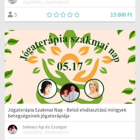
Jógaoktató, Jógaterapeuta
15 000 Ft
5
Jógaterápia Szakmai Nap - Belső elválasztású mirigyek
betegségeinek jógaterápiája
Selmeci Ági és Csongor
Jógaoktató, Jógaterapeuta