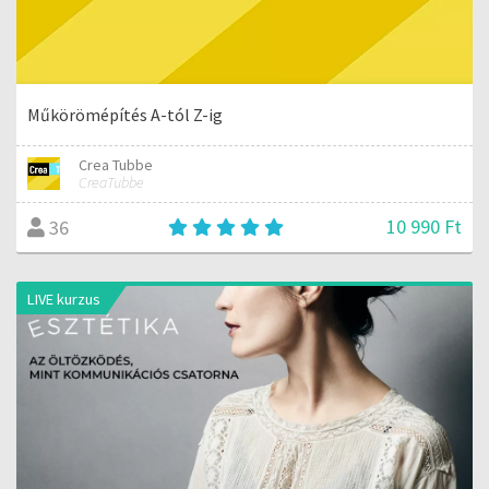
Műkörömépítés A-tól Z-ig
Crea Tubbe
CreaTubbe
10 990 Ft
36
LIVE kurzus