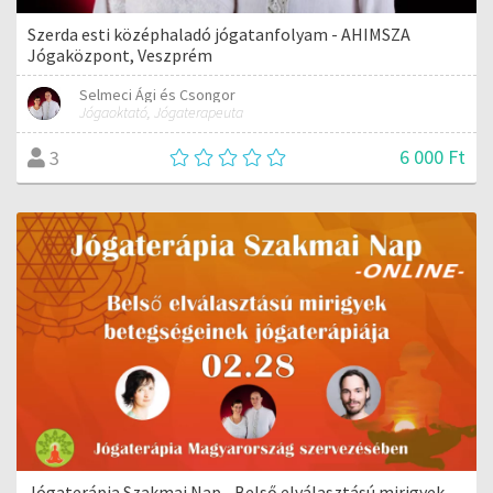
Szerda esti középhaladó jógatanfolyam - AHIMSZA
Jógaközpont, Veszprém
Selmeci Ági és Csongor
Jógaoktató, Jógaterapeuta
6 000 Ft
3
Jógaterápia Szakmai Nap - Belső elválasztású mirigyek