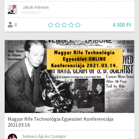
Jakab Adrienn
jógaoktató
4 300 Ft
4
Magyar Rife Technológia Egyesület Konferenciája
2021.03.14.
Selmeci Ági és Csongor