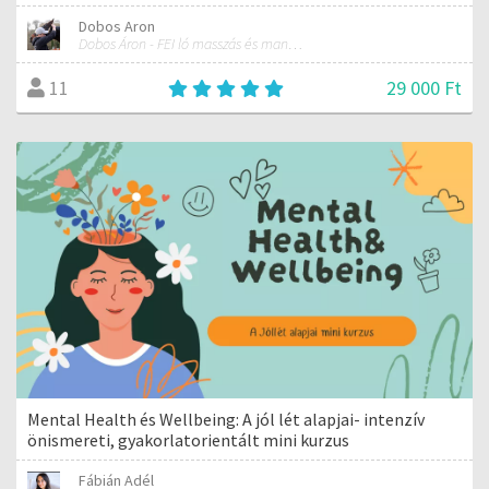
Dobos Aron
Dobos Áron - FEI ló masszás és manuálterapeuta
29 000 Ft
11
Mental Health és Wellbeing: A jól lét alapjai- intenzív
önismereti, gyakorlatorientált mini kurzus
Fábián Adél