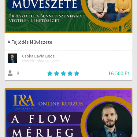
A Fejlődés Művészete
Csóka Dávid Lajos
Vezetői Tréner & Coach
16 500 Ft
18