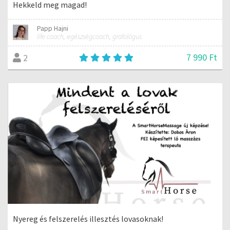
Hekkeld meg magad!
Papp Hajni
life coach, egészségcoach, grafológus
7 990 Ft
2
Nyereg és felszerelés illesztés lovasoknak!