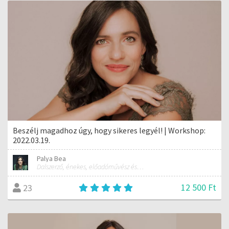
Beszélj magadhoz úgy, hogy sikeres legyél! | Workshop:
2022.03.19.
Palya Bea
Dalszerző, énekes, előadóművész és tréner
12 500 Ft
23