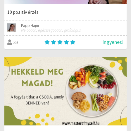
10 pozitív érzés
Papp Hajni
life coach, egészségcoach, grafológus
Ingyenes!
33