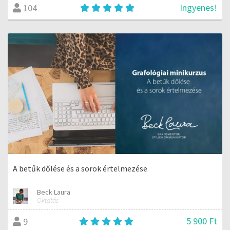
Ingyenes!
104
A betűk dőlése és a sorok értelmezése
Beck Laura
Oktatás
5 900 Ft
9