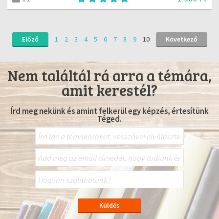
Előző
1
2
3
4
5
6
7
8
9
10
Következő
Nem találtál rá arra a témára,
amit kerestél?
Írd meg nekünk és amint felkerül egy képzés, értesítünk
Téged.