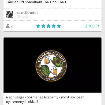
Tánc az Otthonodban! Cha-Cha-Cha 1.
Szavják András
Táncoktató
2 500 Ft
2
A sör világa - Sörmensz Academy - most akciósan,
nyereményjátékkal!