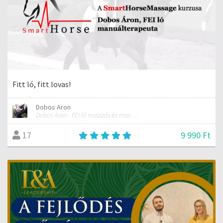
Fitt ló, fitt lovas!
Dobos Aron
Dobos Áron - FEI ló masszás és manuálterapeuta
9 990 Ft
17