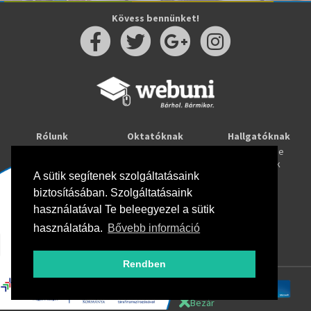
Kövess bennünket!
Rólunk
Oktatóknak
Hallgatóknak
Kapcsolat
Taníts online
Tanulj online
Oktatóink
Webuni blog
Képzések
Webuni Stúdió
A sütik segítenek szolgáltatásaink
biztosításában. Szolgáltatásaink
Info
használatával Te beleegyezel a sütik
Adatkezelési tájékoztató
ÁSZF
használatába.
Bővebb információ
Hirlevél adatkezelési tájékoztató
GYIK
Rendben
Bezár