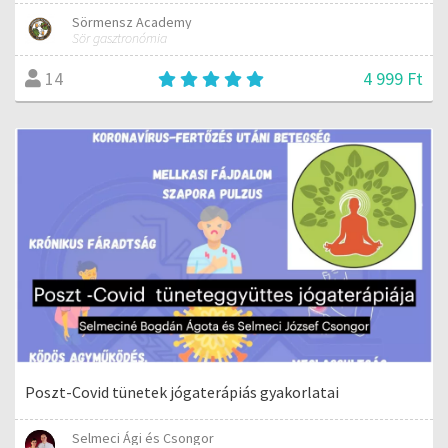
Sörmensz Academy
Sör gasztronómia
4 999 Ft
14
Poszt-Covid tünetek jógaterápiás gyakorlatai
Selmeci Ági és Csongor