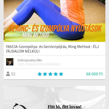
FASCIA-Izompólya- és Gerincnyújtás, Ming Method - ÉLJ
FÁJDALOM NÉLKÜL!
Sidiropoulou Niki
Edző, masszőr, Fascia-terapeuta
68 000 Ft
52