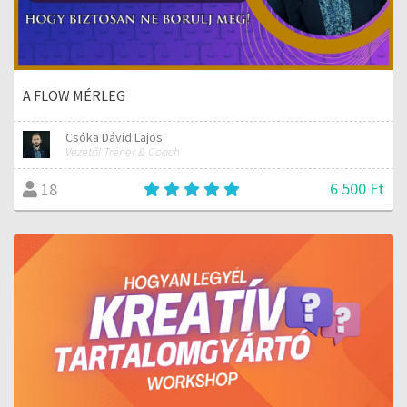
A FLOW MÉRLEG
Csóka Dávid Lajos
Vezetői Tréner & Coach
6 500 Ft
18