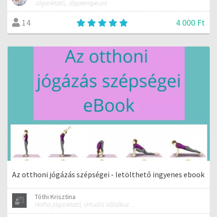
Jógaoktató, Jógaterapeuta
4 000 Ft
14
Az otthoni jógázás szépségei - letölthető ingyenes ebook
Tóthi Krisztina
Hatha jógaoktató, Virtuális Vállalkozási Asszisztens