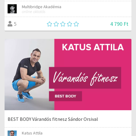
Multibridge Akadémia
online oktatás
4 790 Ft
5
BEST BODY Várandós fitnesz Sándor Orsival
Katus Attila