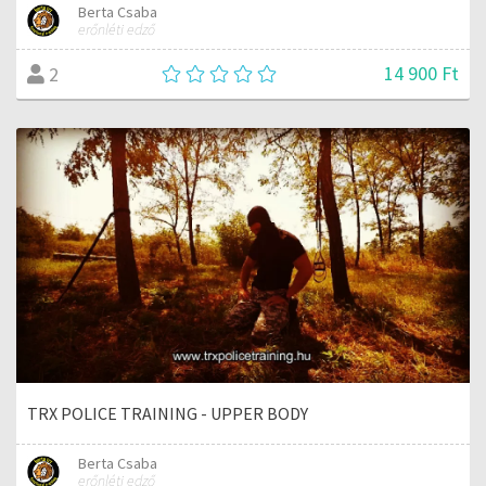
Berta Csaba
erőnléti edző
14 900 Ft
2
TRX POLICE TRAINING - UPPER BODY
Berta Csaba
erőnléti edző