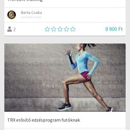
Berta Csaba
erőnléti edző
8 900 Ft
2
TRX erősítő edzésprogram futóknak