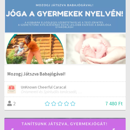
Mozogj Játszva Babajógával!
UnKnown Cheerful Caracal
Önismereti és Spirituális tanácsadó, Kínai Asztrológus
7 480 Ft
2