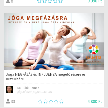
9 990 Ft
0
Jóga MEGFÁZÁS és INFLUENZA megelőzésére és
kezelésére
Dr. Bükki Tamás
jógaoktató, jógaterapeuta
4 800 Ft
33