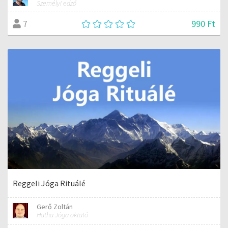
Személyi edző
990 Ft
7
Reggeli Jóga Rituálé
Gerő Zoltán
Hatha Jóga oktató