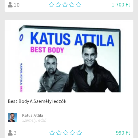
1 700 Ft
10
Best Body A Személyi edzők
Katus Attila
Személyi edző
990 Ft
3