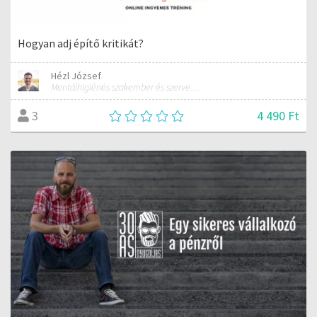
Hogyan adj építő kritikát?
Hézl József
Mentálhigiénés szakember és szervezetfejlesztési tanácsadó
4 490 Ft
3