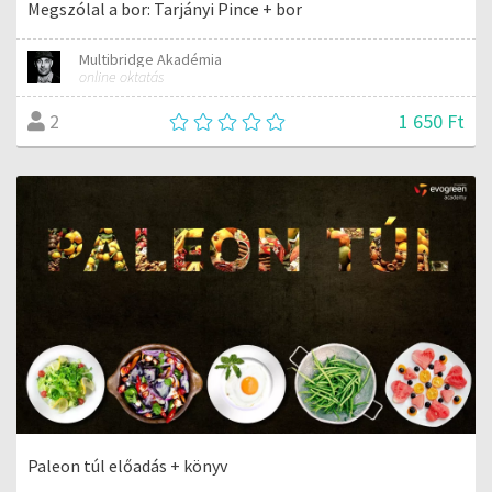
Megszólal a bor: Tarjányi Pince + bor
Multibridge Akadémia
online oktatás
1 650 Ft
2
Paleon túl előadás + könyv