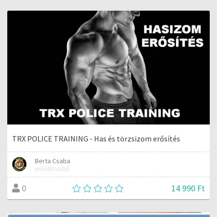
TRX POLICE TRAINING - Has és törzsizom erősítés
Berta Csaba
erőnléti edző
14 990 Ft
0