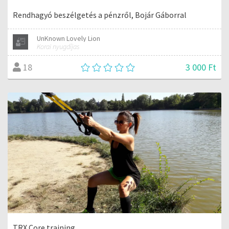
Rendhagyó beszélgetés a pénzről, Bojár Gáborral
UnKnown Lovely Lion
Korai nyugdíjas
3 000 Ft
18
TRX Core training