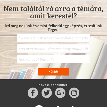
Nem találtál rá arra a témára,
amit kerestél?
Írd meg nekünk és amint felkerül egy képzés, értesítünk
Téged.
Kövess bennünket!