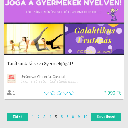
Tanítsunk Játszva Gyermekjógát!
UnKnown Cheerful Caracal
Önismereti és Spirituális tanácsadó, Kínai Asztrológus
7 990 Ft
1
Előző
1
2
3
4
5
6
7
8
9
10
Következő