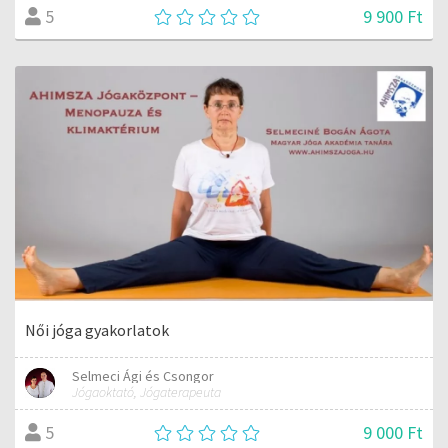
9 900 Ft
5
Női jóga gyakorlatok
Selmeci Ági és Csongor
Jógaoktató, Jógaterapeuta
9 000 Ft
5