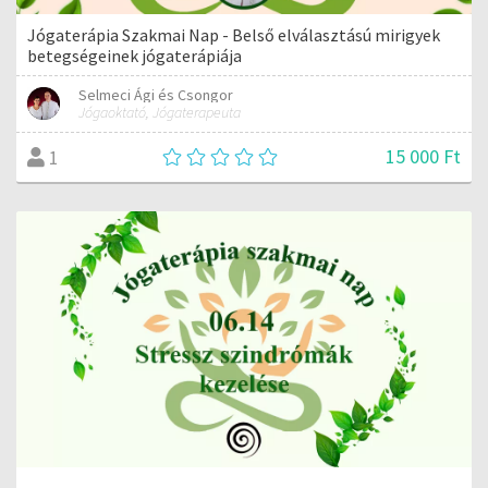
Jógaterápia Szakmai Nap - Belső elválasztású mirigyek
betegségeinek jógaterápiája
Selmeci Ági és Csongor
Jógaoktató, Jógaterapeuta
15 000 Ft
1