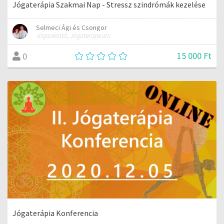
Jógaterápia Szakmai Nap - Stressz szindrómák kezelése
Selmeci Ági és Csongor
Jógaoktató, Jógaterapeuta
15 000 Ft
0
Jógaterápia Konferencia