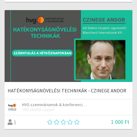
HATÉKONYSÁGNÖVELÉSI TECHNIKÁK - CZINEGE ANDOR
HVG szemináriumok & konferenciák
HVG oktatói csoport
1 000 Ft
1