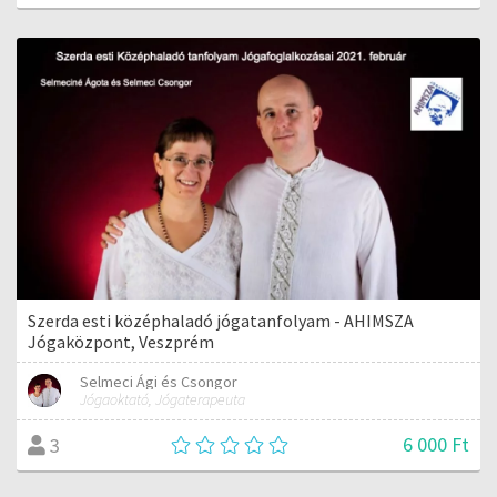
Szerda esti középhaladó jógatanfolyam - AHIMSZA
Jógaközpont, Veszprém
Selmeci Ági és Csongor
Jógaoktató, Jógaterapeuta
6 000 Ft
3