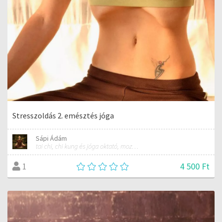
Stresszoldás 2. emésztés jóga
Sápi Ádám
tai chi, chi kung és jóga oktató, mozgásterapeuta, buddhista tanító
4 500 Ft
1