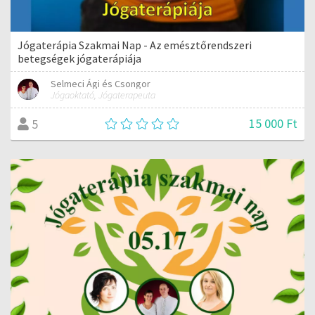
Jógaterápia Szakmai Nap - Az emésztőrendszeri
betegségek jógaterápiája
Selmeci Ági és Csongor
Jógaoktató, Jógaterapeuta
15 000 Ft
5