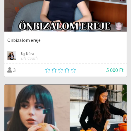
Önbizalom ereje
Ujj Nóra
Life Coach
5 000 Ft
3