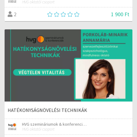
HVG oktatói csoport
1 900 Ft
2
HATÉKONYSÁGNÖVELÉSI TECHNIKÁK
HVG szemináriumok & konferenciák
HVG oktatói csoport