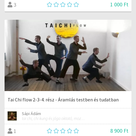
1 000 Ft
3
Tai Chi flow 2-3-4. rész - Áramlás testben és tudatban
Sápi Ádám
tai chi, chi kung és jóga oktató, mozgásterapeuta, buddhista tanító
8 900 Ft
1