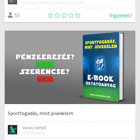
Női jóga oktató, kismama jóga oktató, minősített jóga oktató, védőnő, természetgyógyász-fitoterapeuta
Ingyenes!
53
Sportfogadás, mint jövedelem
Vasas Gergő
Sportfogadás