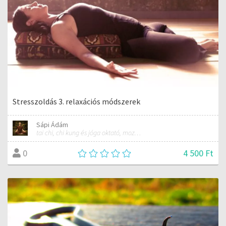
Stresszoldás 3. relaxációs módszerek
Sápi Ádám
tai chi, chi kung és jóga oktató, mozgásterapeuta, buddhista tanító
4 500 Ft
0