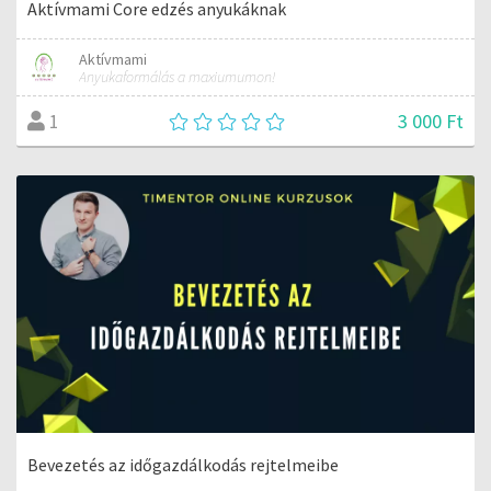
Aktívmami Core edzés anyukáknak
Aktívmami
Anyukaformálás a maxiumumon!
3 000 Ft
1
Bevezetés az időgazdálkodás rejtelmeibe