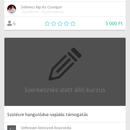
Selmeci Ági és Csongor
Jógaoktató, Jógaterapeuta
5 000 Ft
6
Szülésre hangolódva-vajúdás támogatás
UnKnown Annoyed Anaconda