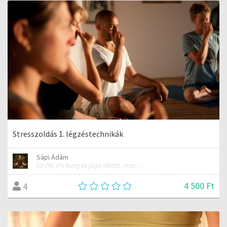
Stresszoldás 1. légzéstechnikák
Sápi Ádám
tai chi, chi kung és jóga oktató, mozgásterapeuta, buddhista tanító
4 500 Ft
4