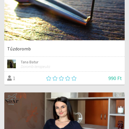
Tűzdoromb
Tana Batur
Doromb-terapeuta
990 Ft
1