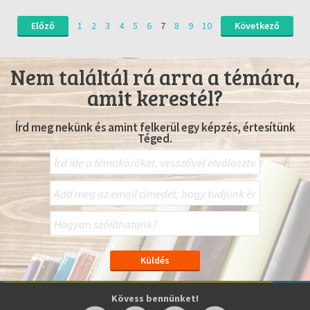
Előző
1
2
3
4
5
6
7
8
9
10
Következő
Nem találtál rá arra a témára,
amit kerestél?
Írd meg nekünk és amint felkerül egy képzés, értesítünk
Téged.
Kövess bennünket!