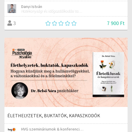
Danyi István
Hatékonysági és időgazdálkodási tanácsadó
7 900 Ft
3
ÉLETHELYZETEK, BUKTATÓK, KAPASZKODÓK
HVG szemináriumok & konferenciák