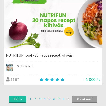
NUTRIFUN food - 30 napos recept kihívás
Sinka Miléna
1 000 Ft
1167
Előző
1
2
3
4
5
6
7
8
9
Következő