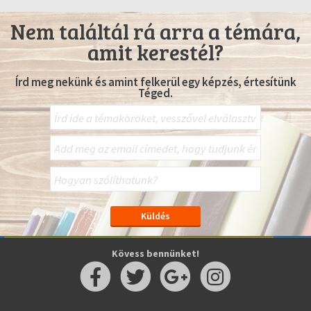
Nem találtál rá arra a témára,
amit kerestél?
Írd meg nekünk és amint felkerül egy képzés, értesítünk
Téged.
Kövess bennünket!