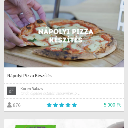
Nápolyi Pizza Készítés
Koren Balazs
tanár, digitális oktatási szakember, pizza rajongó
5 000 Ft
876