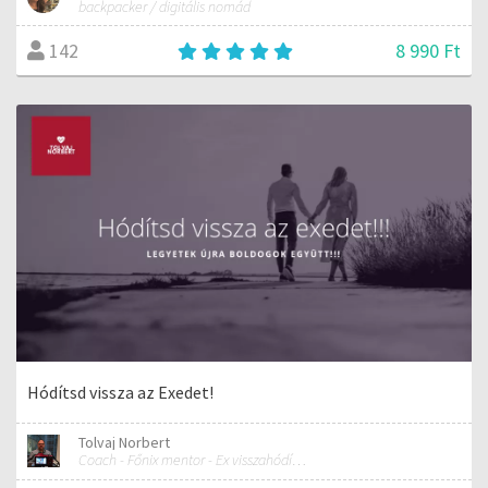
backpacker / digitális nomád
8 990 Ft
142
Hódítsd vissza az Exedet!
Tolvaj Norbert
Coach - Főnix mentor - Ex visszahódítás specialista