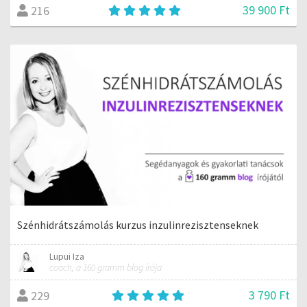
39 900 Ft
216
Szénhidrátszámolás kurzus inzulinrezisztenseknek
Lupui Iza
coach, a 160 gramm blog írója
3 790 Ft
229