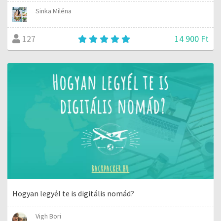
Sinka Miléna
14 900 Ft
127
Hogyan legyél te is digitális nomád?
Vigh Bori