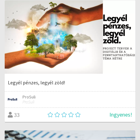
Legyél pénzes, legyél zöld!
ProSuli
ProSuli
Ingyenes!
33