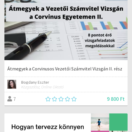
Átmegyek a Corvinusos Vezetői Számvitel Vizsgán II. rész
Bogdany Eszter
Közgazdász, Online Oktató
9 800 Ft
7