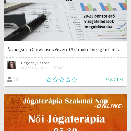
Átmegyek a Corvinusos Vezetői Számvitel Vizsgán I. rész
Bogdany Eszter
Közgazdász, Online Oktató
9 800 Ft
24