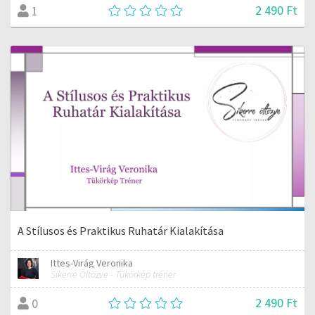
2 490 Ft
1
A Stílusos és Praktikus Ruhatár Kialakítása
Ittes-Virág Veronika
Sikerre Öltözve - Tükörkép tréner
2 490 Ft
0