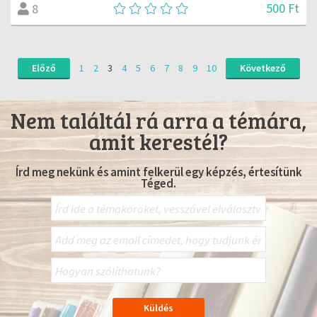
500 Ft
8
Előző
1
2
3
4
5
6
7
8
9
10
Következő
Nem találtál rá arra a témára,
amit kerestél?
Írd meg nekünk és amint felkerül egy képzés, értesítünk
Téged.