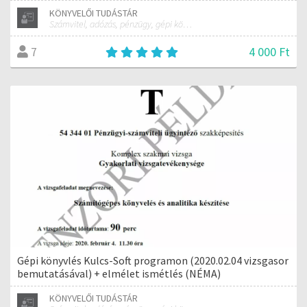
KÖNYVELŐI TUDÁSTÁR
Számvitel, adózás, pénzügy, gépi könyvelés bevallás gyakorlat
4 000 Ft
7
Gépi könyvlés Kulcs-Soft programon (2020.02.04 vizsgasor
bemutatásával) + elmélet ismétlés (NÉMA)
KÖNYVELŐI TUDÁSTÁR