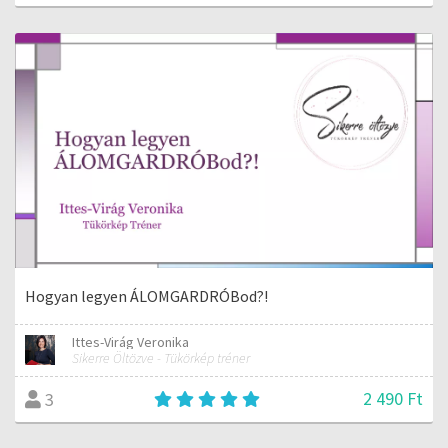
Hogyan legyen ÁLOMGARDRÓBod?!
Ittes-Virág Veronika
Sikerre Öltözve - Tükörkép tréner
2 490 Ft
3