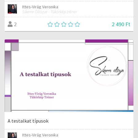
Ittes-Virág Veronika
Sikerre Öltözve - Tükörkép tréner
2 490 Ft
2
A testalkat típusok
Ittes-Virág Veronika