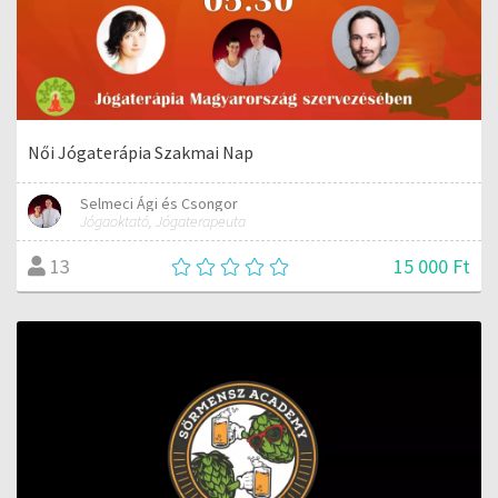
Női Jógaterápia Szakmai Nap
Selmeci Ági és Csongor
Jógaoktató, Jógaterapeuta
15 000 Ft
13