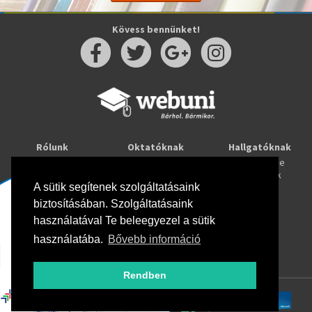
Kövess bennünket!
Rólunk
Oktatóknak
Hallgatóknak
Kapcsolat
Taníts online
Tanulj online
Oktatóink
Webuni blog
Képzések
A sütik segítenek szolgáltatásaink
Webuni Stúdió
biztosításában. Szolgáltatásaink
Info
használatával Te beleegyezel a sütik
Adatkezelési tájékoztató
ÁSZF
használatába.
Bővebb információ
Hirlevél adatkezelési tájékoztató
GYIK
Rendben