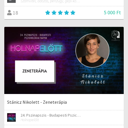
Számvitel, adózás, pénzügy, gépi könyvelés bevallás gyakorlat
5 000 Ft
18
Stánicz Nikolett - Zeneterápia
24. Pszinapszis - Budapesti Pszichológiai Napok
Holnapelőtt