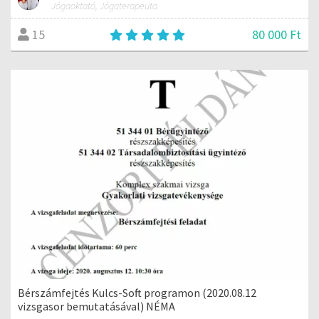
Jógaoktató, Jógaterapeuta
80 000 Ft
15
Bérszámfejtés Kulcs-Soft programon (2020.08.12
vizsgasor bemutatásával) NÉMA