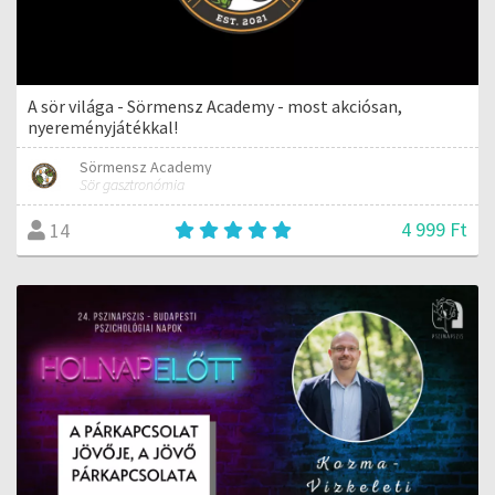
A sör világa - Sörmensz Academy - most akciósan,
nyereményjátékkal!
Sörmensz Academy
Sör gasztronómia
4 999 Ft
14