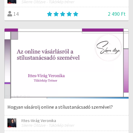
Sikerre Öltözve - Tükörkép tréner
2 490 Ft
14
Hogyan vásárolj online a stílustanácsadó szemével?
Ittes-Virág Veronika
Sikerre Öltözve - Tükörkép tréner