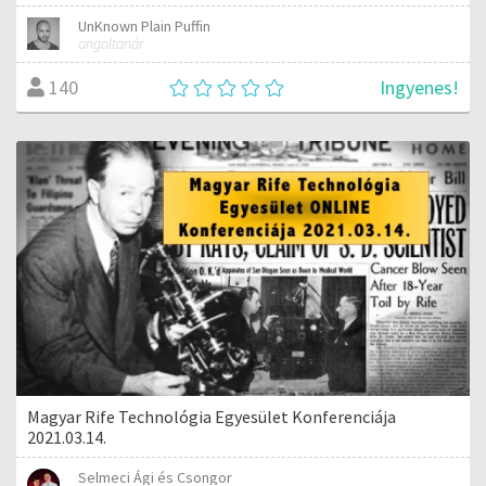
UnKnown Plain Puffin
angoltanár
Ingyenes!
140
Magyar Rife Technológia Egyesület Konferenciája
2021.03.14.
Selmeci Ági és Csongor