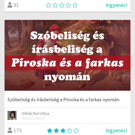
Ingyenes!
81
Szóbeliség és írásbeliség a Piroska és a farkas nyomán
Urbán Dorottya
Webuni oktató
Ingyenes!
175