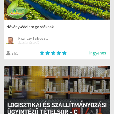
Növényvédelem gazdáknak
Kazinczy Szilveszter
Szaktanácsadó
Ingyenes!
765