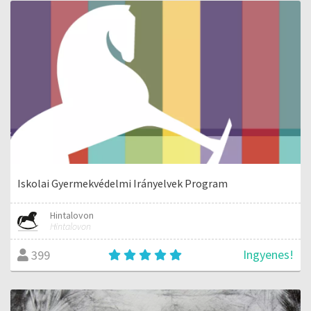
Iskolai Gyermekvédelmi Irányelvek Program
Hintalovon
Hintalovon
Ingyenes!
399