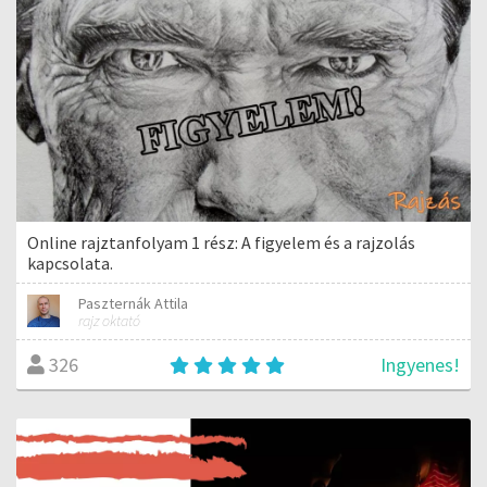
Online rajztanfolyam 1 rész: A figyelem és a rajzolás
kapcsolata.
Paszternák Attila
rajz oktató
Ingyenes!
326