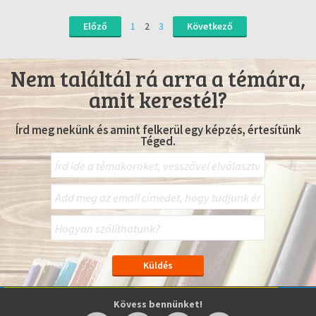
Előző
1
2
3
Következő
Nem találtál rá arra a témára,
amit kerestél?
Írd meg nekünk és amint felkerül egy képzés, értesítünk
Téged.
Kövess bennünket!