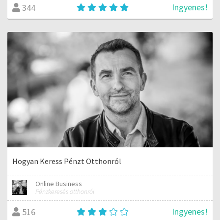
Ingyenes!
344
Hogyan Keress Pénzt Otthonról
Online Business
Pénzkeresés otthonról
Ingyenes!
516