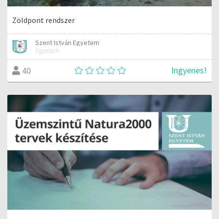
Zöldpont rendszer
Szent István Egyetem
Egyetem
Ingyenes!
40