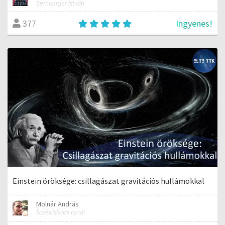
Semperger István
Ingyenes!
377
Einstein öröksége: csillagászat gravitációs hullámokkal
Molnár András
középiskolai tanár