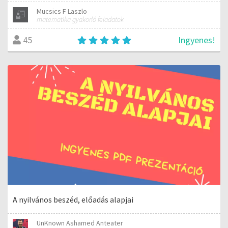
Mucsics F Laszlo
matematika gyakorló feladatok
Ingyenes!
45
A nyilvános beszéd, előadás alapjai
UnKnown Ashamed Anteater