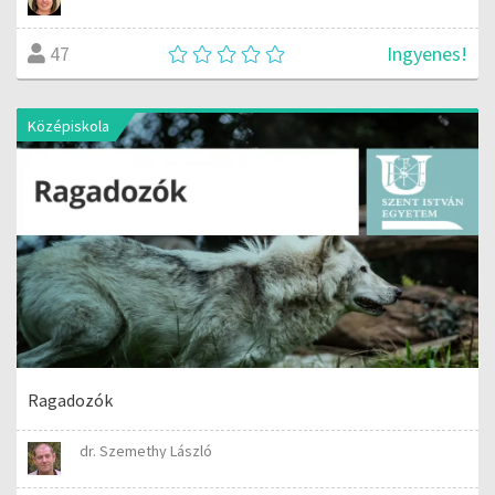
Ingyenes!
47
Középiskola
Ragadozók
dr. Szemethy László