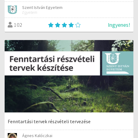
Szent István Egyetem
Egyetem
Ingyenes!
102
Fenntartási tervek részvételi tervezése
Ágnes Kalóczkai