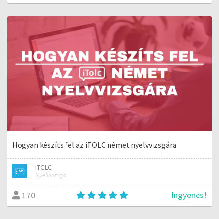
Hogyan készíts fel az iTOLC német nyelvvizsgára
iTOLC
Nyelvvizsga
Ingyenes!
170