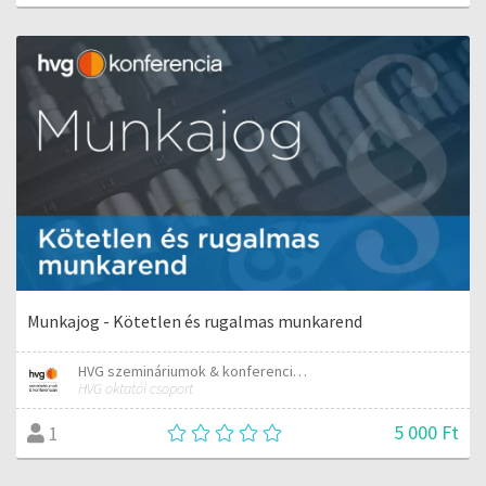
Munkajog - Kötetlen és rugalmas munkarend
HVG szemináriumok & konferenciák
HVG oktatói csoport
5 000 Ft
1