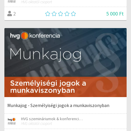
HVG oktatói csoport
5 000 Ft
2
Munkajog - Személyiségi jogok a munkaviszonyban
HVG szemináriumok & konferenciák
HVG oktatói csoport