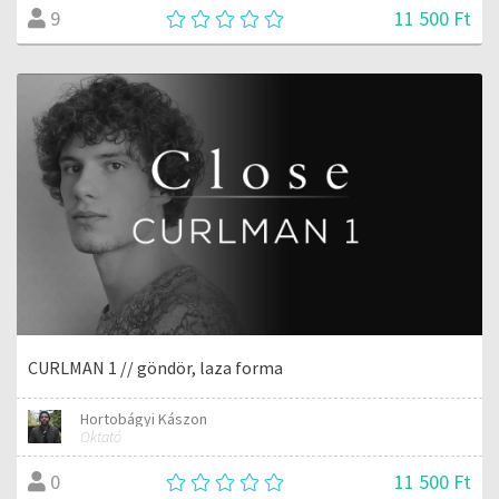
11 500 Ft
9
CURLMAN 1 // göndör, laza forma
Hortobágyi Kászon
Oktató
11 500 Ft
0