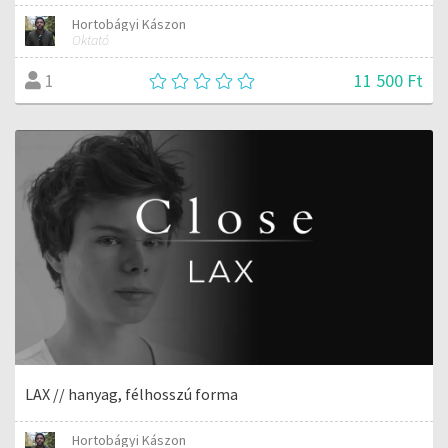
Hortobágyi Kászon
Oktató
11 500 Ft
1
LAX // hanyag, félhosszú forma
Hortobágyi Kászon