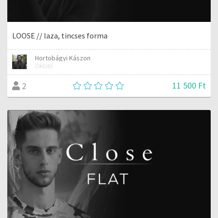
LOOSE // laza, tincses forma
Hortobágyi Kászon
Oktató
11 500 Ft
2