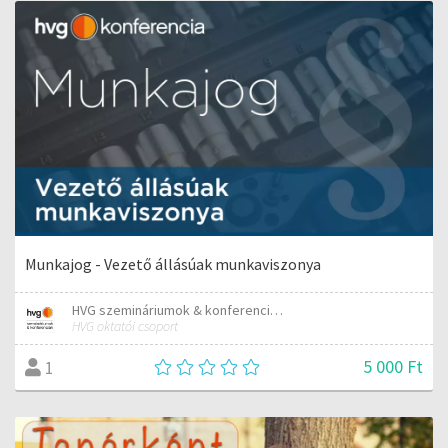
Munkajog - Vezető állásúak munkaviszonya
HVG szemináriumok & konferenciák
HVG oktatói csoport
5 000 Ft
1