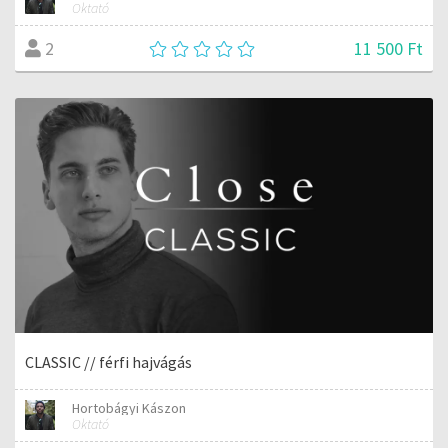
Oktató
11 500 Ft
2
CLASSIC // férfi hajvágás
Hortobágyi Kászon
Oktató