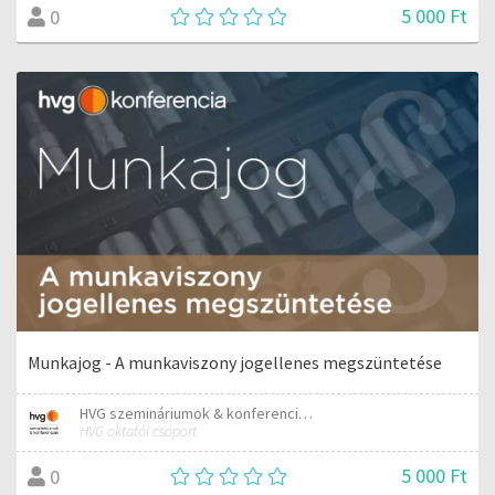
5 000 Ft
0
Munkajog - A munkaviszony jogellenes megszüntetése
HVG szemináriumok & konferenciák
HVG oktatói csoport
5 000 Ft
0