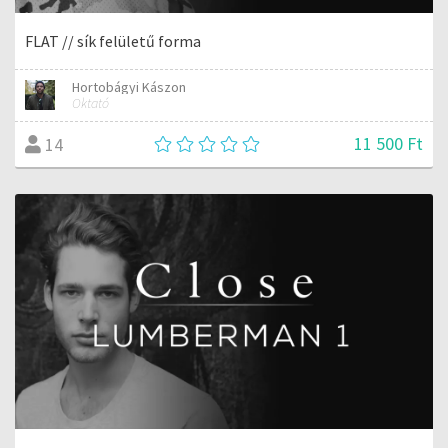
FLAT // sík felületű forma
Hortobágyi Kászon
Oktató
11 500 Ft
14