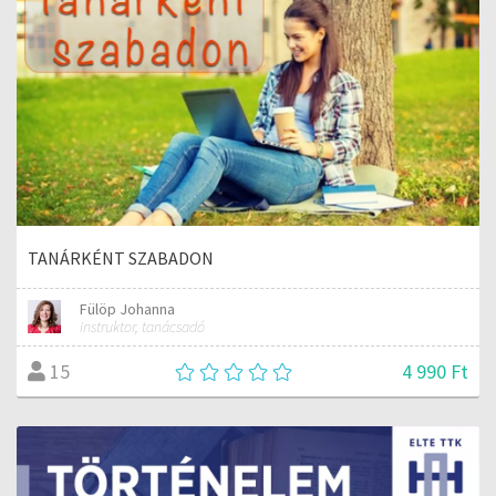
TANÁRKÉNT SZABADON
Fülöp Johanna
instruktor, tanácsadó
4 990 Ft
15