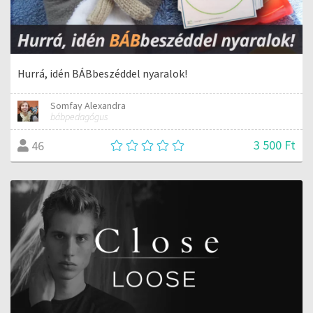
Hurrá, idén BÁBbeszéddel nyaralok!
Somfay Alexandra
bábpedagógus
3 500 Ft
46