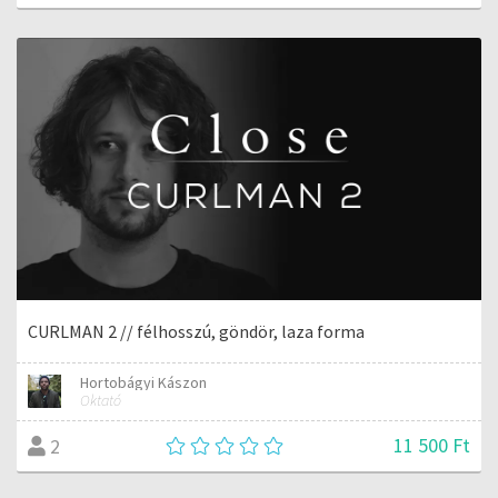
CURLMAN 2 // félhosszú, göndör, laza forma
Hortobágyi Kászon
Oktató
11 500 Ft
2