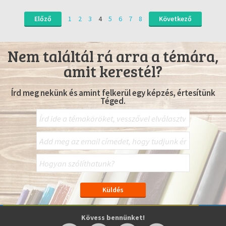
Előző
1
2
3
4
5
6
7
8
Következő
Nem találtál rá arra a témára,
amit kerestél?
Írd meg nekünk és amint felkerül egy képzés, értesítünk
Téged.
Kövess bennünket!