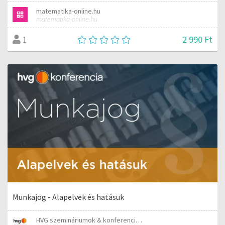
matematika-online.hu
matematika-online.hu
2 990 Ft
1
Munkajog - Alapelvek és hatásuk
HVG szemináriumok & konferenciák