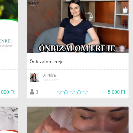
Önbizalom ereje
Ujj Nóra
Life Coach
 000 Ft
5 000 Ft
3