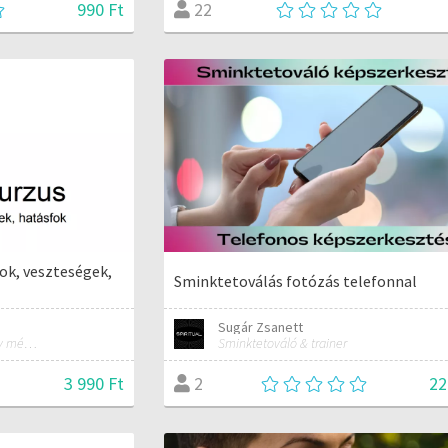
990 Ft
22
fok, veszteségek,
Sminktetoválás fotózás telefonnal
Sugár Zsanett
Minden, ami ahhoz kell, hogy mérnökké válj!
Sminktetováló & trainer
3 990 Ft
22
2