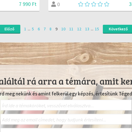
7 990 Ft
3
0
Előző
1
...
5
6
7
8
9
10
11
12
13
...
15
Következő
láltál rá arra a témára, amit ke
Írd meg nekünk és amint felkerül egy képzés, értesítünk Téged