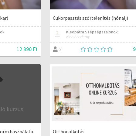
kar)
Cukorpasztás szőrtelenítés (hónalj)
nok
Kleopátra Szépségszalonok
Kleo Academy
12 990 Ft
9
2
form használata
Otthonalkotás