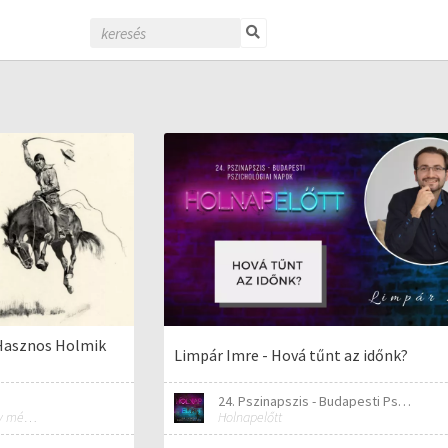
 Hasznos Holmik
Limpár Imre - Hová tűnt az időnk?
24. Pszinapszis - Budapesti Pszichológiai Napok
Minden, ami ahhoz kell, hogy mérnökké válj!
Holnapelőtt