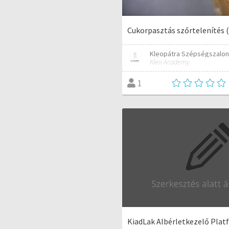
Cukorpasztás szőrtelenítés (
Kleopátra Szépségszalo
Kleo Academy
1
KiadLak Albérletkezelő Plat