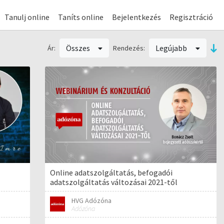
Tanulj online
Taníts online
Bejelentkezés
Regisztráció
Összes
Legújabb
Ár:
Rendezés:
Online adatszolgáltatás, befogadói
adatszolgáltatás változásai 2021-től
HVG Adózóna
Adózóna