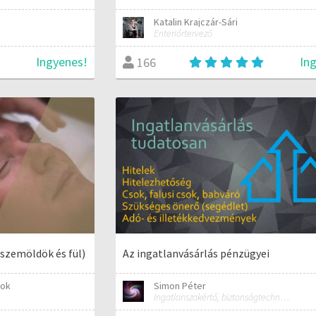
Katalin Krajczár-Sári
Enteriőrtervező
Ingyenes!
In
166
(szemöldök és fül)
Az ingatlanvásárlás pénzügyei
nok
Simon Péter
Ingatlanszakértő, biztonságtechnikai mérnök, tanár