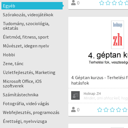
0
Egyéb
Szórakozás, videojátékok
Tudomány, szociológia,
oktatás
Életmód, fitness, sport
Művészet, idegen nyelv
Hobbi
Zene, tánc
Üzletfejlesztés, Marketing
4. Géptan kurzus - Terhelési 
Microsoft Office, iOS
hatásfok
szoftverek
Holnap ZH
Számítástechnika
Fotográfia, videó vágás
0
Webfejlesztés, programozás
Érettségi, nyelvvizsga