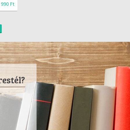
 990 Ft
restél?
.