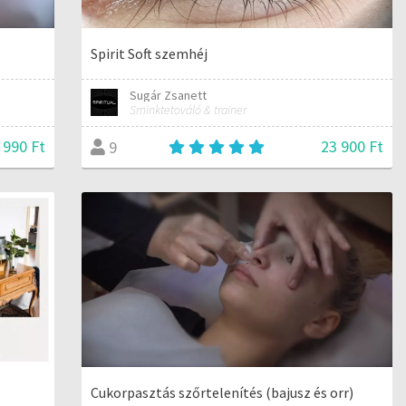
Spirit Soft szemhéj
Sugár Zsanett
Sminktetováló & trainer
 990 Ft
23 900 Ft
9
Cukorpasztás szőrtelenítés (bajusz és orr)