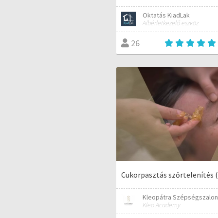
Oktatás KiadLak
Albérletkezelő eszköz
26
Cukorpasztás szőrtelenítés 
Kleopátra Szépségszalo
Kleo Academy