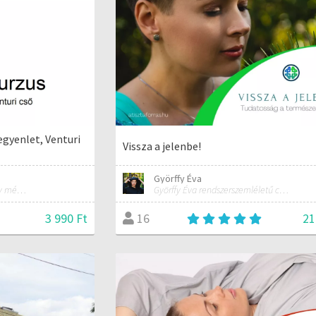
egyenlet, Venturi
Vissza a jelenbe!
Györffy Éva
Minden, ami ahhoz kell, hogy mérnökké válj!
Györffy Éva rendszerszemléletű coach, tréner, alternatív mozgás- és erdőterápiás szakember
3 990 Ft
21
16