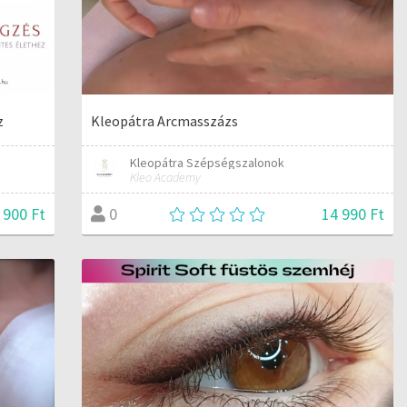
z
Kleopátra Arcmasszázs
Kleopátra Szépségszalonok
Kleo Academy
 900 Ft
14 990 Ft
0