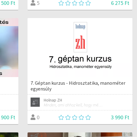
500 Ft
6 275 Ft
5
7. Géptan kurzus - Hidrosztatika, manométer
egyensúly
Holnap ZH
Minden, ami ahhoz kell, hogy mérnökké válj!
 900 Ft
3 990 Ft
0