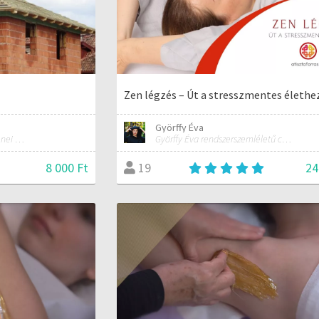
Zen légzés – Út a stresszmentes élethe
Györffy Éva
építkezési tanácsok, zene, zenei management, rendezvényszervezés
Györffy Éva rendszerszemléletű coach, tréner, alternatív mozgás- és erdőterápiás szakember
8 000 Ft
24
19