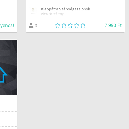
Kleopátra Szépségszalonok
Kleo Academy
gyenes!
7 990 Ft
0