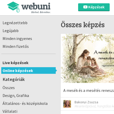
Képzések
Összes képzés
Legnézettebb
Legújabb
Minden ingyenes
Minden fizetős
Live képzések
Online képzések
Kategóriák
Összes
A mesék és a mesélés renesz
Design, Grafika
Bakonyi Zsuzsa
Általános- és középiskola
Vállalati