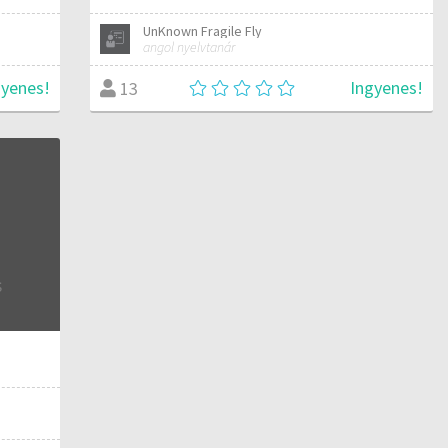
UnKnown Fragile Fly
angol nyelvtanár
gyenes!
Ingyenes!
13