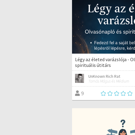
Légy az életed varázslója - O
spirituális útitárs
UnKnown Rich Rat
Tamás Mágus és Médium
9