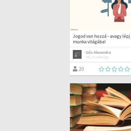
Jogod van hozzá - avagy lépj
munka világába!
Gőz Alexandra
HR, munkaügy
20