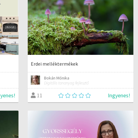
Erdei melléktermékek
Bokán Mónika
Digitális tananyag fejlesztő
gyenes!
Ingyenes!
11