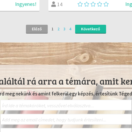
Ingyenes!
In
14
Előző
1
2
3
4
Következő
láltál rá arra a témára, amit ke
Írd meg nekünk és amint felkerül egy képzés, értesítünk Téged