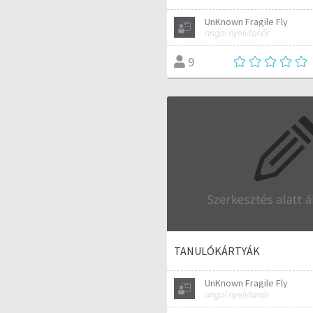
UnKnown Fragile Fly
angol nyelvtanár
9
TANULÓKÁRTYÁK
UnKnown Fragile Fly
angol nyelvtanár