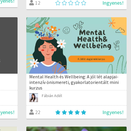
gyenes!
Ingyenes!
12
Mental Health és Wellbeing: A jól lét alapjai-
intenzív önismereti, gyakorlatorientált mini
kurzus
Fábián Adél
gyenes!
Ingyenes!
22