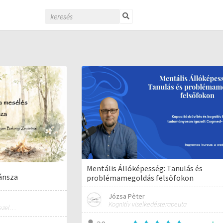
Mentális Állóképesség: Tanulás és
ánsza
problémamegoldás felsőfokon
Józsa Pèter
Kognitív viselkedésterapeuta
Meseterápiával, hangtálas kezelésekkel, meditációvezetéssel, és erdőfürdő vezetéssel foglalkozom. Igyekszem harmonikusan ötvözni ezt a tudást, hogy a lélek számára táplálék lehessen.