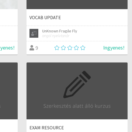
VOCAB UPDATE
UnKnown Fragile Fly
angol nyelvtanár
gyenes!
Ingyenes!
9
EXAM RESOURCE