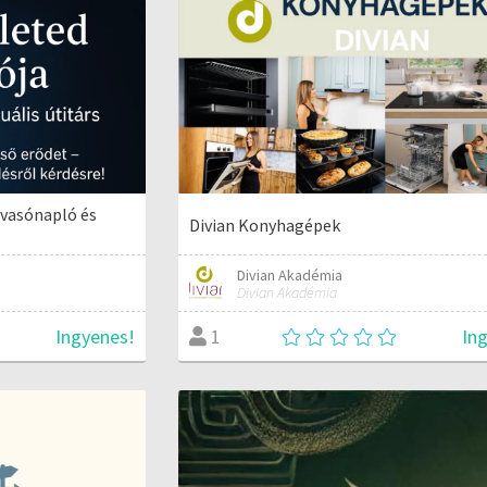
lvasónapló és
Divian Konyhagépek
Divian Akadémia
Divian Akadémia
Ingyenes!
In
1