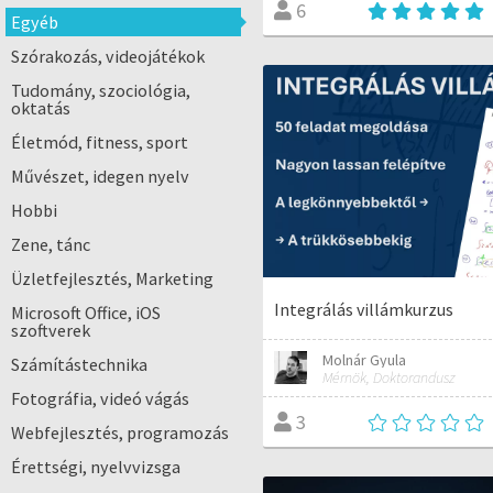
6
Egyéb
Szórakozás, videojátékok
Tudomány, szociológia,
oktatás
Életmód, fitness, sport
Művészet, idegen nyelv
Hobbi
Zene, tánc
Üzletfejlesztés, Marketing
Integrálás villámkurzus
Microsoft Office, iOS
szoftverek
Molnár Gyula
Számítástechnika
Mérnök, Doktorandusz
Fotográfia, videó vágás
3
Webfejlesztés, programozás
Érettségi, nyelvvizsga