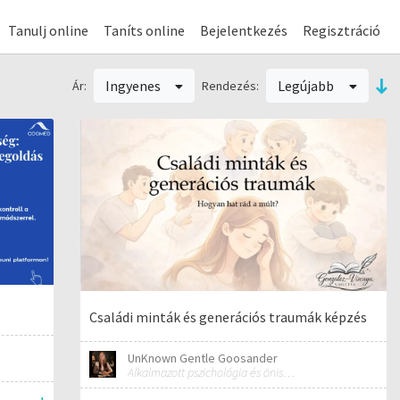
Tanulj online
Taníts online
Bejelentkezés
Regisztráció
Ingyenes
Legújabb
Ár:
Rendezés:
Családi minták és generációs traumák képzés
UnKnown Gentle Goosander
Alkalmazott pszichológia és önismeret