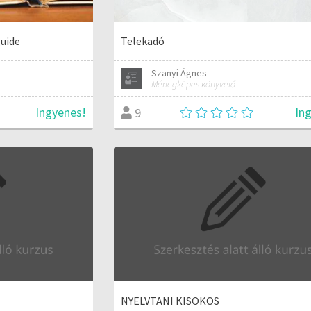
uide
Telekadó
Szanyi Ágnes
Mérlegképes könyvelő
Ingyenes!
In
9
NYELVTANI KISOKOS