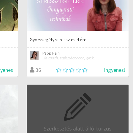
Gyorssegély stressz esetére
Papp Hajni
life coach, egészségcoach, grafológus
gyenes!
Ingyenes!
36