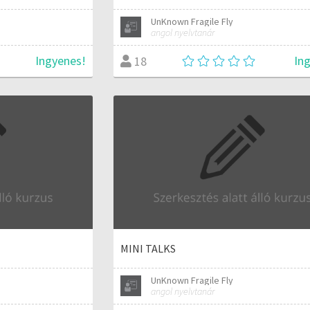
UnKnown Fragile Fly
angol nyelvtanár
Ingyenes!
In
18
MINI TALKS
UnKnown Fragile Fly
angol nyelvtanár