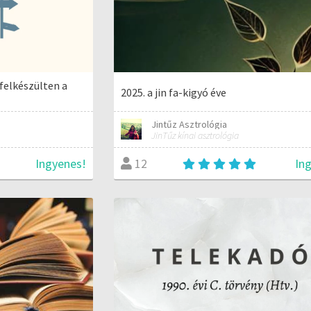
 felkészülten a
2025. a jin fa-kigyó éve
Jintűz Asztrológia
JinTűz kínai asztrológia
Ingyenes!
In
12