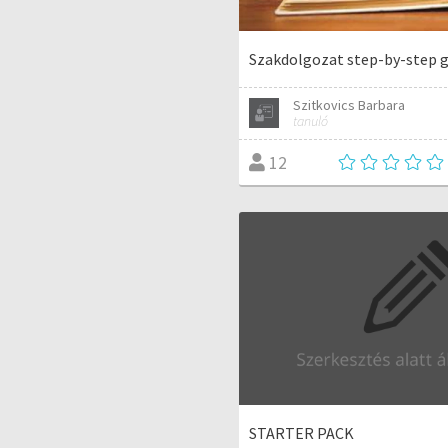
Szakdolgozat step-by-step g
Szitkovics Barbara
tanuló
12
STARTER PACK