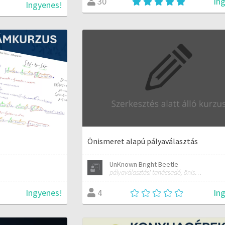
In
30
Ingyenes!
Önismeret alapú pályaválasztás
UnKnown Bright Beetle
pályaválasztási tanácsadó, önismereti tréner
Ingyenes!
In
4