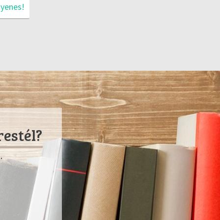
gyenes!
restél?
.