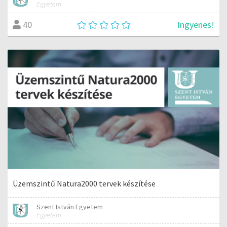
Egyetem
Ingyenes!
40
Üzemszintű Natura2000 tervek készítése
Szent István Egyetem
Egyetem