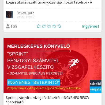
Logisztikai és szállítmányozási ügyintéző tételsor - A
Békefi Judit
Online oktató
Ingyenes!
105
Sprint számvitel vizsgafelkészítő - INGYENES RÉSZ:
"betekintő"