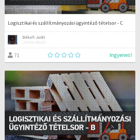
Logisztikai és szállítmányozási ügyintéző tételsor - C
Békefi Judit
Online oktató
Ingyenes!
71