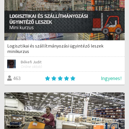
Logisztikai és szállítmányozási ügyintéző leszek
minikurzus
Békefi Judit
Online oktató
Ingyenes!
463