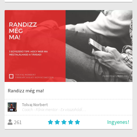
Randizz még ma!
Tolvaj Norbert
Coach - Főnix mentor - Ex visszahódítás specialista
Ingyenes!
261