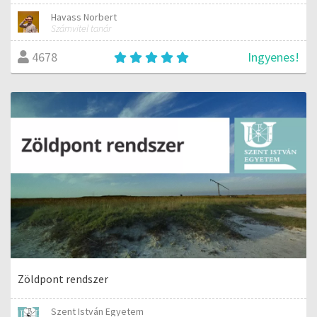
Havass Norbert
Számvitel tanár
Ingyenes!
4678
Zöldpont rendszer
Szent István Egyetem