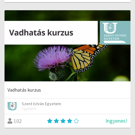
Vadhatás kurzus
Szent István Egyetem
Egyetem
Ingyenes!
102