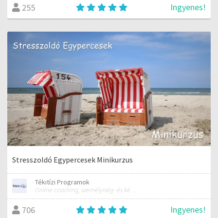
Ingyenes!
255
Stresszoldó Egypercesek Minikurzus
Tékitízi Programok
Online coaching, személyiség- és képességfejlesztés
Ingyenes!
706