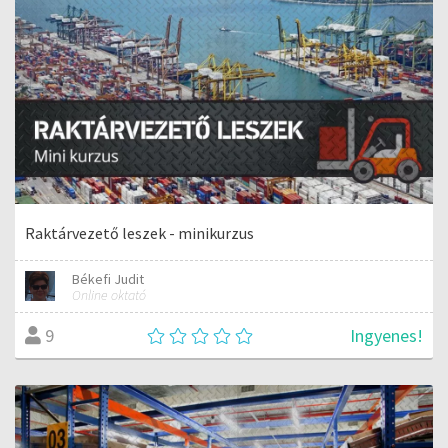
Raktárvezető leszek - minikurzus
Békefi Judit
Online oktató
Ingyenes!
9