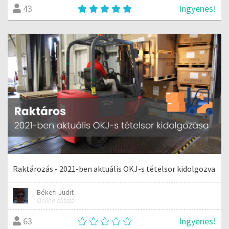
Ingyenes!
43
Raktározás - 2021-ben aktuális OKJ-s tételsor kidolgozva
Békefi Judit
Online oktató
Ingyenes!
63