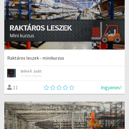
Raktáros leszek - minikurzus
Békefi Judit
Online oktató
Ingyenes!
11