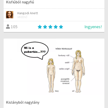
Kisfiúból nagyfiú
Hangodi Anett
Védőnő
Ingyenes!
105
Kislányból nagylány