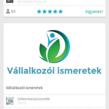
Mérlegképes könyvelő
Ingyenes!
99
Vállalkozói ismeretek
Online Kurzusvezetők
Oktató