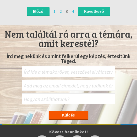
Előző
1
2
3
4
Következő
Nem találtál rá arra a témára,
amit kerestél?
Írd meg nekünk és amint felkerül egy képzés, értesítünk
Téged.
Kövess bennünket!