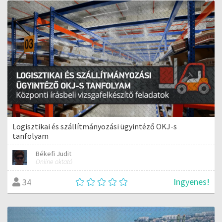
Logisztikai és szállítmányozási ügyintéző OKJ-s
tanfolyam
Békefi Judit
Online oktató
Ingyenes!
34