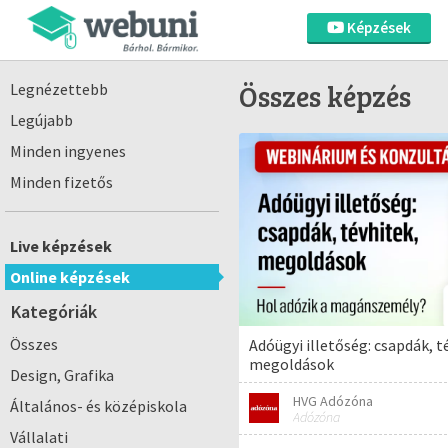
Képzések
Összes képzés
Legnézettebb
Legújabb
Minden ingyenes
Minden fizetős
Live képzések
Online képzések
Kategóriák
Összes
Adóügyi illetőség: csapdák, t
megoldások
Design, Grafika
HVG Adózóna
Általános- és középiskola
Adózóna
Vállalati