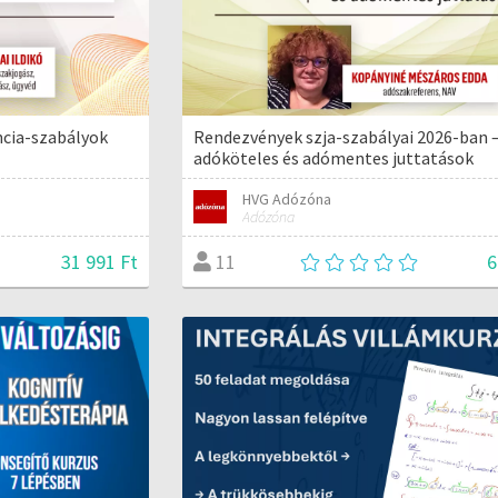
ncia-szabályok
Rendezvények szja-szabályai 2026-ban 
adóköteles és adómentes juttatások
HVG Adózóna
Adózóna
31 991 Ft
6
11