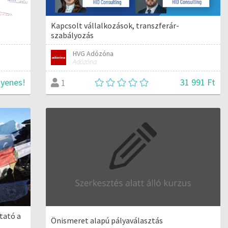
Kapcsolt vállalkozások, transzferár-
szabályozás
HVG Adózóna
Adózóna
gyenes!
31 991 Ft
1
tató a
Önismeret alapú pályaválasztás