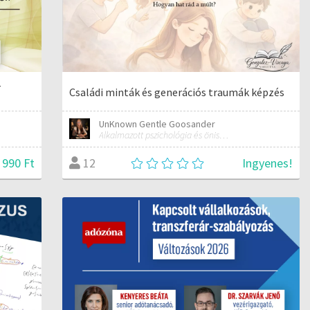
–
Családi minták és generációs traumák képzés
UnKnown Gentle Goosander
Alkalmazott pszichológia és önismeret
 990 Ft
Ingyenes!
12