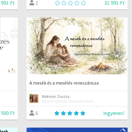
 991 Ft
31 991 Ft
2
A mesék és a mesélés reneszánsza
Bakonyi Zsuzsa
Meseterápiával, hangtálas kezelésekkel, meditációvezetéssel, és erdőfürdő vezetéssel foglalkozom. Igyekszem harmonikusan ötvözni ezt a tudást, hogy a lélek számára táplálék lehessen.
 500 Ft
Ingyenes!
6