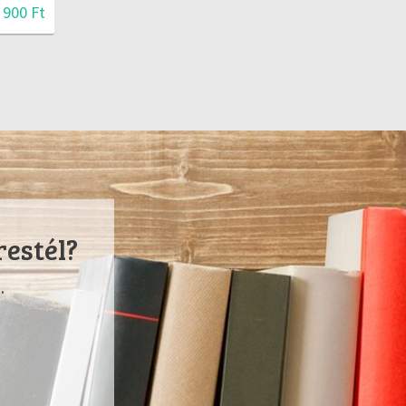
 900 Ft
restél?
.