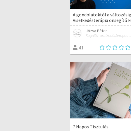
A gondolatoktól a változásig
Viselkedésterápia önsegítő k
Józsa Pèter
Kognitív viselkedésterapeut
41
7 Napos Tisztulás