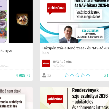
Házipénztár-ellenőrzések és NAV-fókus
ikönyve
ban
HVG Adózóna
Sziámi Harcoshal gondozó, tanácsadó, kereskedő
Adózóna
4 999 Ft
31
13