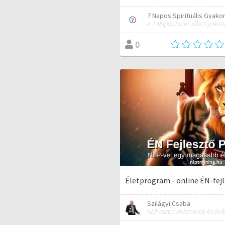
7 Napos Spirituális Gyako
0
Életprogram - online ÉN-fej
Szilágyi Csaba