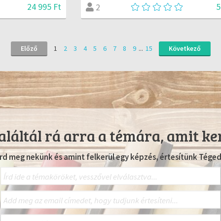
24 995 Ft
5
2
Előző
1
2
3
4
5
6
7
8
9
...
15
Következő
láltál rá arra a témára, amit ke
Írd meg nekünk és amint felkerül egy képzés, értesítünk Téged