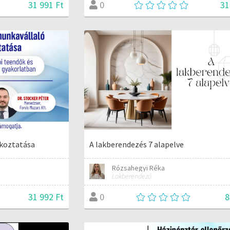
31 991 Ft
31
0
lkoztatása
A lakberendezés 7 alapelve
Rózsahegyi Réka
Lakberendező
31 992 Ft
8
0