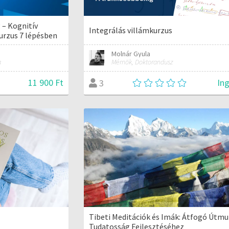
 – Kognitív
Integrálás villámkurzus
urzus 7 lépésben
Molnár Gyula
a
Mérnök, Doktorandusz
11 900 Ft
In
3
Tibeti Meditációk és Imák: Átfogó Útmu
Tudatosság Fejlesztéséhez