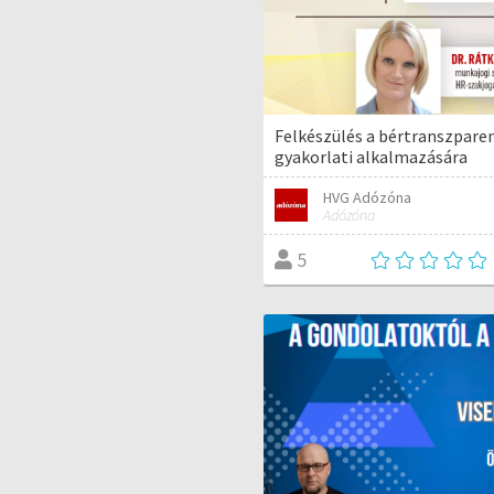
Felkészülés a bértranszpare
gyakorlati alkalmazására
HVG Adózóna
Adózóna
5