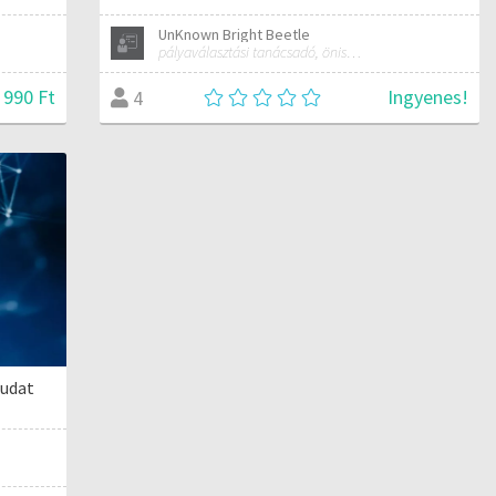
UnKnown Bright Beetle
pályaválasztási tanácsadó, önismereti tréner
 990 Ft
Ingyenes!
4
Tudat