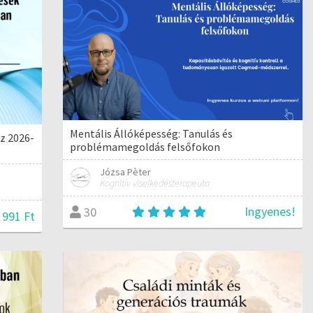
Mentális Állóképesség: Tanulás és
z 2026-
problémamegoldás felsőfokon
Józsa Pèter
Kognitív viselkedésterapeuta
Ingyenes!
30
 991 Ft