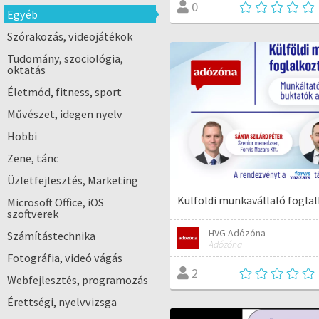
0
Egyéb
Szórakozás, videojátékok
Tudomány, szociológia,
oktatás
Életmód, fitness, sport
Művészet, idegen nyelv
Hobbi
Zene, tánc
Üzletfejlesztés, Marketing
Külföldi munkavállaló fogla
Microsoft Office, iOS
szoftverek
HVG Adózóna
Számítástechnika
Adózóna
Fotográfia, videó vágás
2
Webfejlesztés, programozás
Érettségi, nyelvvizsga