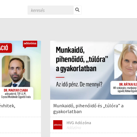
évhitek,
Munkaidő, pihenőidő és „túlóra” a
gyakorlatban
HVG Adózóna
Adózóna