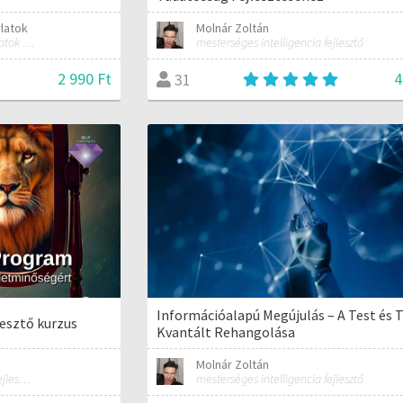
rlatok
Molnár Zoltán
A 7 Napos Spirituális Gyakorlatok alapítója és mentora.
mesterséges intelligencia fejlesztő
2 990 Ft
4
31
Információalapú Megújulás – A Test és 
lesztő kurzus
Kvantált Rehangolása
Molnár Zoltán
NLP alapú önismereti és önfejlesztő képzések
mesterséges intelligencia fejlesztő