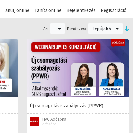
Tanulj online
Taníts online
Bejelentkezés
Regisztráció
Legújabb
Ár:
Rendezés:
Új csomagolási szabályozás (PPWR)
HVG Adózóna
Adózóna