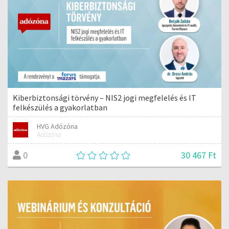
Kiberbiztonsági törvény – NIS2 jogi megfelelés és IT
felkészülés a gyakorlatban
HVG Adózóna
Adózóna
30 467 Ft
0