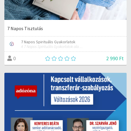
7 Napos Tisztulás
7 Napos Spirituális Gyakorlatok
A 7 Napos Spirituális Gyakorlatok alapítója és mentora.
2 990 Ft
0