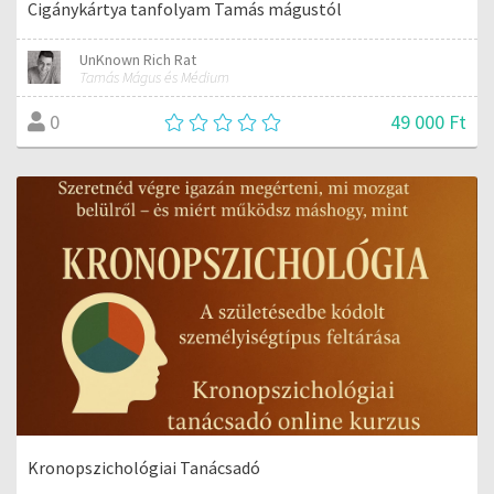
Cigánykártya tanfolyam Tamás mágustól
UnKnown Rich Rat
Tamás Mágus és Médium
49 000 Ft
0
Kronopszichológiai Tanácsadó