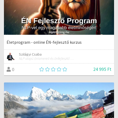
Életprogram - online ÉN-fejlesztő kurzus
Szilágyi Csaba
NLP alapú önismereti és önfejlesztő képzések
24 995 Ft
0