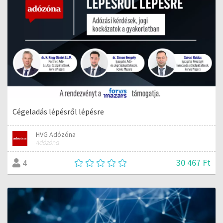
Cégeladás lépésről lépésre
HVG Adózóna
Adózóna
30 467 Ft
4