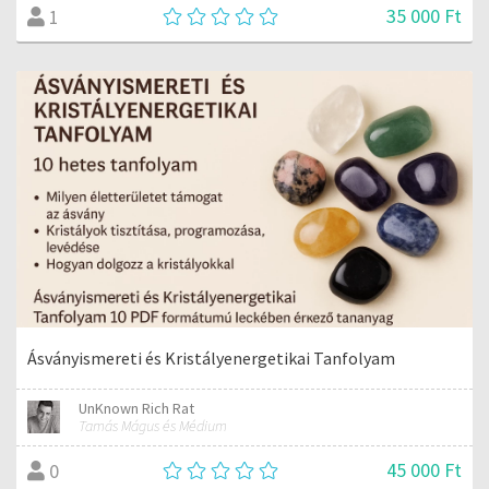
35 000 Ft
1
Ásványismereti és Kristályenergetikai Tanfolyam
UnKnown Rich Rat
Tamás Mágus és Médium
45 000 Ft
0