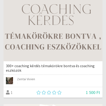
300+ coaching kérdés témakörökre bontva és coaching
eszközök
Zentai Vivien
-
1 500 Ft
1