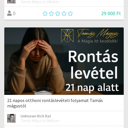
Tamás Mágus és Médium
29 000 Ft
0
21 napos otthoni rontáslevételi folyamat Tamás
mágustól
UnKnown Rich Rat
Tamás Mágus és Médium