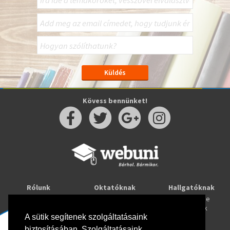
Kövess bennünket!
Rólunk
Oktatóknak
Hallgatóknak
Kapcsolat
Taníts online
Tanulj online
Oktatóink
Webuni blog
Képzések
A sütik segítenek szolgáltatásaink
Webuni Stúdió
biztosításában. Szolgáltatásaink