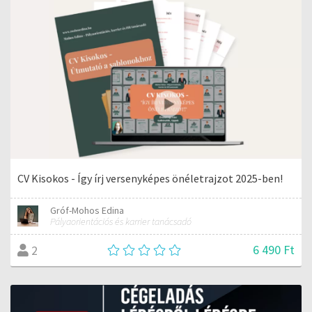
CV Kisokos - Így írj versenyképes önéletrajzot 2025-ben!
Gróf-Mohos Edina
Pályaorientációs és karrier tanácsadó
6 490 Ft
2