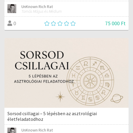
UnKnown Rich Rat
Tamás Mágus és Médium
75 000 Ft
0
Sorsod csillagai – 5 lépésben az asztrológiai
életfeladatodhoz
UnKnown Rich Rat