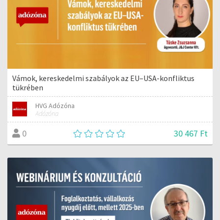
Vámok, kereskedelmi szabályok az EU–USA-konfliktus
tükrében
HVG Adózóna
Adózóna
30 467 Ft
0