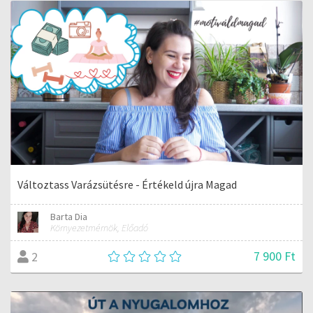
Változtass Varázsütésre - Értékeld újra Magad
Barta Dia
Környezetmérnök, Előadó
7 900 Ft
2