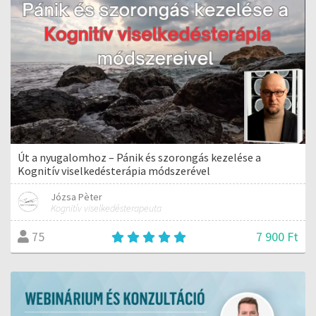
Út a nyugalomhoz – Pánik és szorongás kezelése a
Kognitív viselkedésterápia módszerével
Józsa Pèter
Kognitív viselkedésterapeuta
7 900 Ft
75