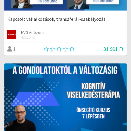
Kapcsolt vállalkozások, transzferár-szabályozás
HVG Adózóna
Adózóna
31 991 Ft
1