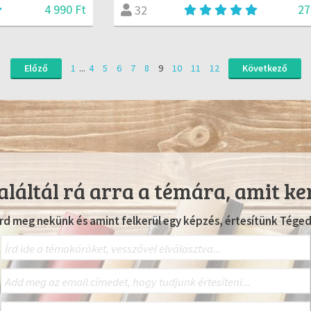
4 990 Ft
27
32
Előző
1
...
4
5
6
7
8
9
10
11
12
Következő
láltál rá arra a témára, amit ke
Írd meg nekünk és amint felkerül egy képzés, értesítünk Téged