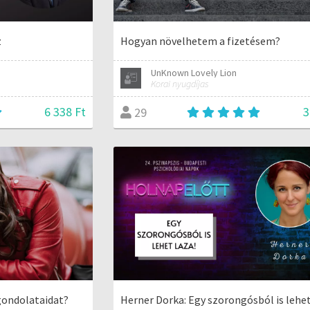
z
Hogyan növelhetem a fizetésem?
UnKnown Lovely Lion
Korai nyugdíjas
6 338 Ft
3
29
gondolataidat?
Herner Dorka: Egy szorongósból is lehet