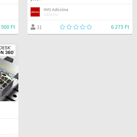
HVG Adózóna
Adózóna
500 Ft
6 275 Ft
31