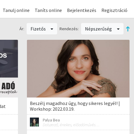
Tanulj online
Taníts online
Bejelentkezés
Regisztráció
Fizetős
Népszerűség
Ár:
Rendezés:
Beszélj magadhoz úgy, hogy sikeres legyél! |
dat
Workshop: 2022.03.19.
Palya Bea
Dalszerző, énekes, előadóművész és tréner