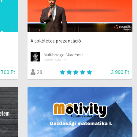
A tökéletes prezentáció
Multibridge Akadémia
online oktatás
 700 Ft
3 990 Ft
28