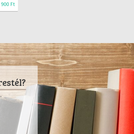
 900 Ft
restél?
.