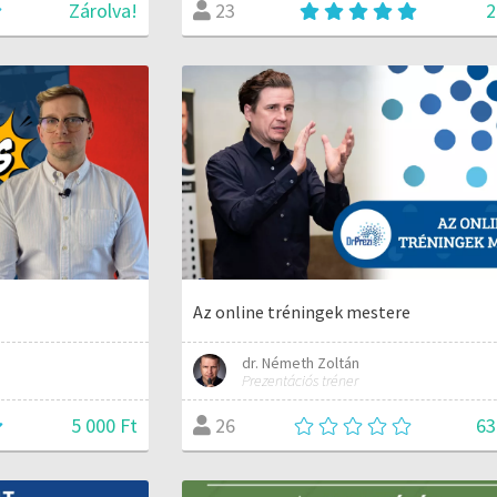
Zárolva!
2
23
Az online tréningek mestere
dr. Németh Zoltán
Prezentációs tréner
5 000 Ft
63
26