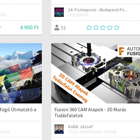
24. Pszinapszis - Budapesti Pszichológiai Napok
Dalszerző, énekes, előadóművész és tréner
Holnapelőtt
4 900 Ft
31
Átfogó Útmutató a
Fusion 360 CAM Alapok - 3D Marás
Tudásfalatok
Kollár József
lesztő
CAD/CAM támogató mérnök