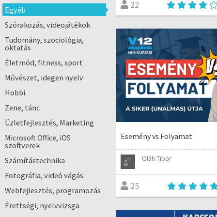
22
Egyéb
Szórakozás, videojátékok
Tudomány, szociológia,
oktatás
Életmód, fitness, sport
Művészet, idegen nyelv
Hobbi
Zene, tánc
Üzletfejlesztés, Marketing
Esemény vs Folyamat
Microsoft Office, iOS
szoftverek
Oláh Tibor
Számítástechnika
Fotográfia, videó vágás
25
Webfejlesztés, programozás
Érettségi, nyelvvizsga