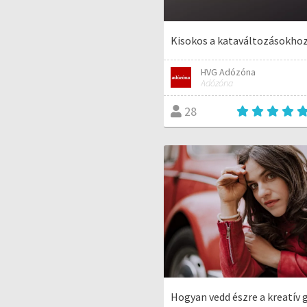
Kisokos a kataváltozásokho
HVG Adózóna
Adózóna
28
Hogyan vedd észre a kreatív 