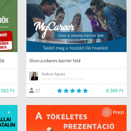
dők
Úton a sikeres karrier felé
Nyikon Ágnes
Karrier tanácsadó és coach
 083 Ft
8 500 Ft
27