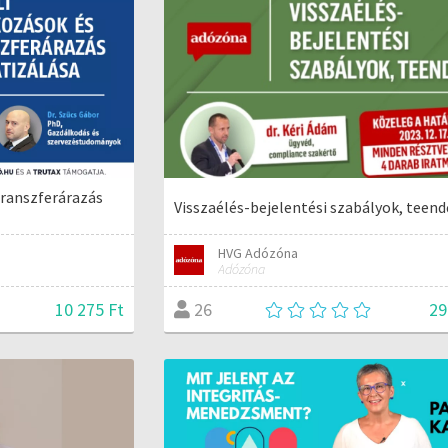
transzferárazás
Visszaélés-bejelentési szabályok, teen
HVG Adózóna
Adózóna
10 275 Ft
29
26