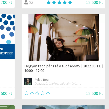
 700 Ft
12 500 Ft
23
Hogyan tedd pénzzé a tudásodat? | 2022.06.11. |
10:00 - 12:00
Palya Bea
Dalszerző, énekes, előadóművész és tréner
 500 Ft
12 500 Ft