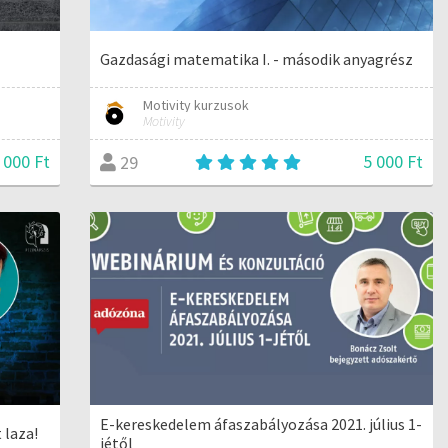
Gazdasági matematika I. - második anyagrész
Motivity kurzusok
Motivity
 000 Ft
5 000 Ft
29
E-kereskedelem áfaszabályozása 2021. július 1-
 laza!
jétől