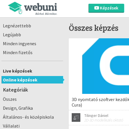
Képzések
Összes képzés
Legnézettebb
Legújabb
Minden ingyenes
Minden fizetős
Live képzések
Online képzések
Kategóriák
Összes
3D nyomtató szoftver kezdő
Cura)
Design, Grafika
Tilinger Dániel
Általános- és középiskola
2D-3D modellezés oktató
Vállalati