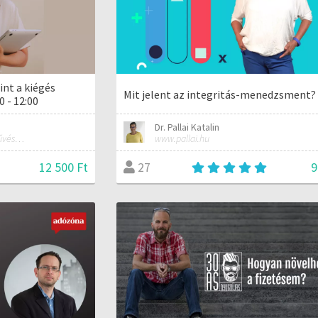
int a kiégés
Mit jelent az integritás-menedzsment?
0 - 12:00
Dr. Pallai Katalin
Dalszerző, énekes, előadóművész és tréner
www.pallai.hu
12 500 Ft
9
27