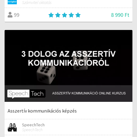
Számvitel oktatás
8 990 Ft
99
Asszertív kommunikációs képzés
SpeechTech
SpeechTech