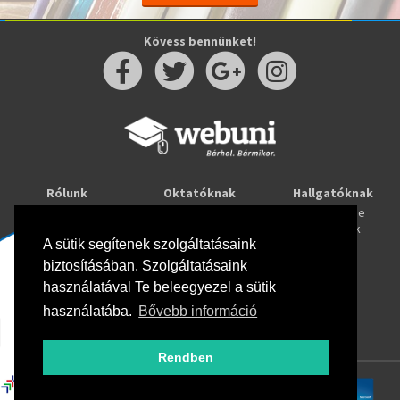
Kövess bennünket!
Rólunk
Oktatóknak
Hallgatóknak
Kapcsolat
Taníts online
Tanulj online
Oktatóink
Webuni blog
Képzések
Webuni Stúdió
A sütik segítenek szolgáltatásaink
biztosításában. Szolgáltatásaink
Info
használatával Te beleegyezel a sütik
Adatkezelési tájékoztató
ÁSZF
használatába.
Bővebb információ
Hirlevél adatkezelési tájékoztató
GYIK
Rendben