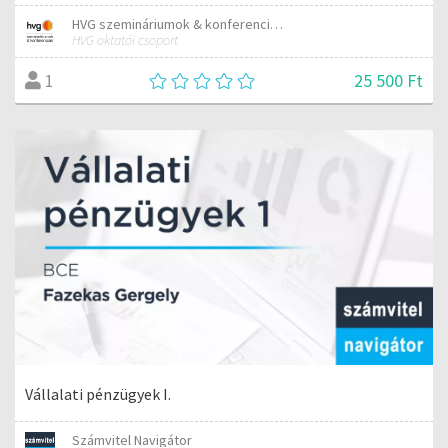
HVG szemináriumok & konferenciák
HVG oktatói csoport
25 500 Ft
1
Vállalati pénzügyek I.
Számvitel Navigátor