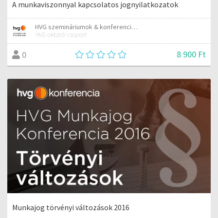
A munkaviszonnyal kapcsolatos jognyilatkozatok
HVG szemináriumok & konferenciák
HVG oktatói csoport
8 900 Ft
0
Munkajog törvényi változások 2016