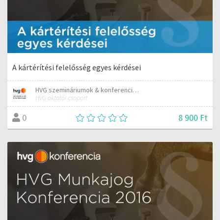
A kártérítési felelősség egyes kérdései
HVG szemináriumok & konferenciák
HVG oktatói csoport
8 900 Ft
0