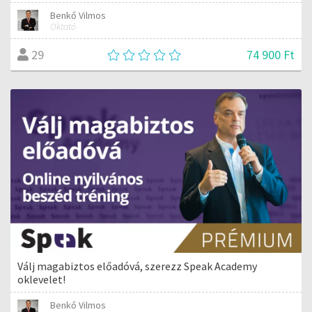
Benkő Vilmos
Oktató
74 900 Ft
29
Válj magabiztos előadóvá, szerezz Speak Academy
oklevelet!
Benkő Vilmos