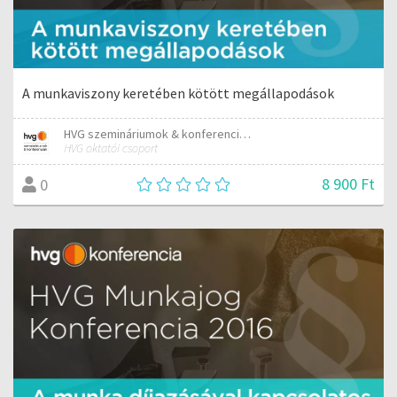
A munkaviszony keretében kötött megállapodások
HVG szemináriumok & konferenciák
HVG oktatói csoport
8 900 Ft
0