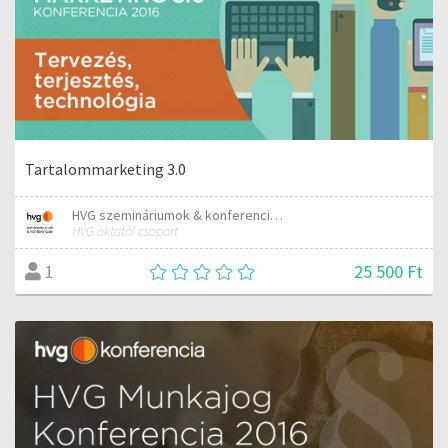
Tartalommarketing 3.0
HVG szemináriumok & konferenciák
HVG oktatói csoport
25 500 Ft
1