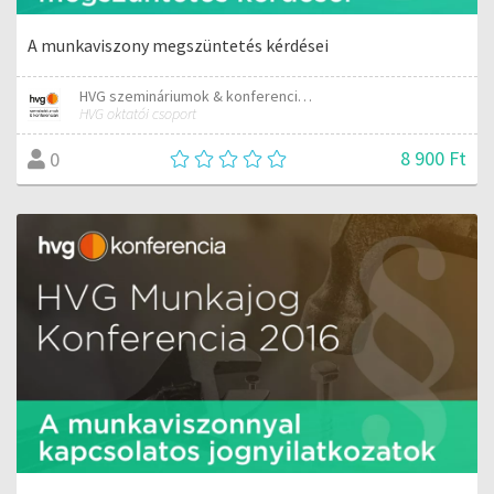
A munkaviszony megszüntetés kérdései
HVG szemináriumok & konferenciák
HVG oktatói csoport
8 900 Ft
0