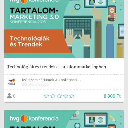
Technológiák és trendek a tartalommarketingben
HVG szemináriumok & konferenciák
HVG oktatói csoport
8 900 Ft
0