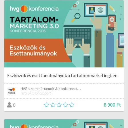
Eszközök és esettanulmányok a tartalommarketingben
HVG szemináriumok & konferenciák
HVG oktatói csoport
8 900 Ft
0