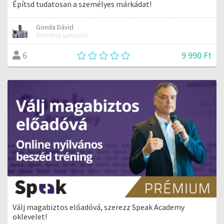
Építsd tudatosan a személyes márkádat!
Gonda Dávid
Branding specialist
9 990 Ft
6
Válj magabiztos előadóvá, szerezz Speak Academy
oklevelet!