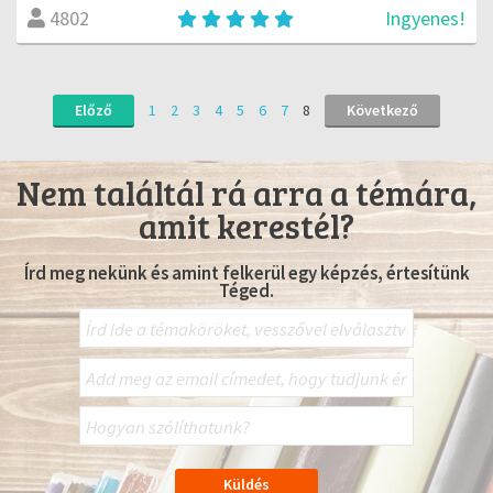
Ingyenes!
4802
Előző
1
2
3
4
5
6
7
8
Következő
Nem találtál rá arra a témára,
amit kerestél?
Írd meg nekünk és amint felkerül egy képzés, értesítünk
Téged.