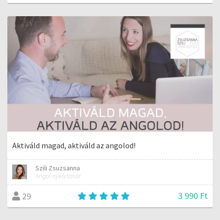
Aktiváld magad, aktiváld az angolod!
Szili Zsuzsanna
Angol nyelvtanár
3 990 Ft
29