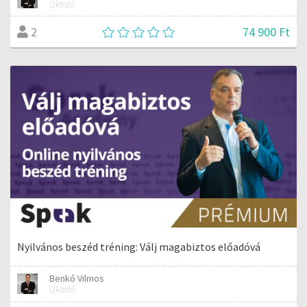
Oktató
74 900 Ft
2
Nyilvános beszéd tréning: Válj magabiztos előadóvá
Benkő Vilmos
Oktató