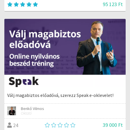
95 123 Ft
Válj magabiztos előadóvá, szerezz Speak e-oklevelet!
Benkő Vilmos
Oktató
39 000 Ft
24