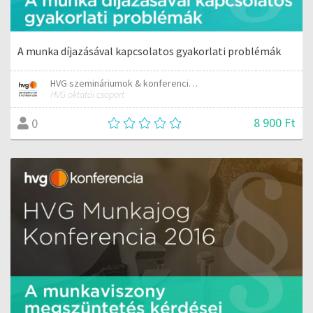
A munka díjazásával kapcsolatos gyakorlati problémák
HVG szemináriumok & konferenciák
HVG oktatói csoport
8 900 Ft
0