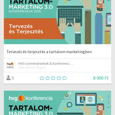
Tervezés és terjesztés a tartalom marketingben
HVG szemináriumok & konferenciák
HVG oktatói csoport
8 900 Ft
0