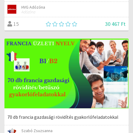
HVG Adózóna
Adózóna
30 467 Ft
15
70 db francia gazdasági rövidítés gyakorlófeladatokkal
Szabó Zsuzsanna