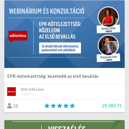
EPR-kötelezettség: közeledik az első bevallás
HVG Adózóna
Adózóna
29 083 Ft
38