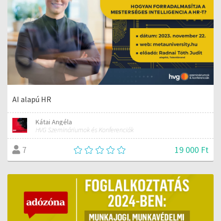
AI alapú HR
Kátai Angéla
HVG Szemináriumok és Konferenciák
19 000 Ft
7