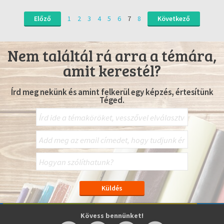
Előző
1
2
3
4
5
6
7
8
Következő
Nem találtál rá arra a témára,
amit kerestél?
Írd meg nekünk és amint felkerül egy képzés, értesítünk
Téged.
Kövess bennünket!