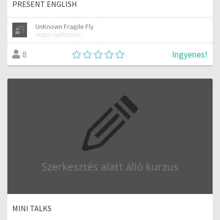
PRESENT ENGLISH
UnKnown Fragile Fly
angol nyelvtanár
Ingyenes!
8
MINI TALKS