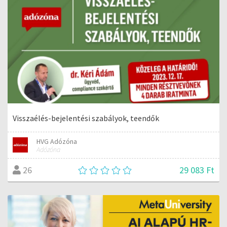
Visszaélés-bejelentési szabályok, teendők
HVG Adózóna
Adózóna
29 083 Ft
26