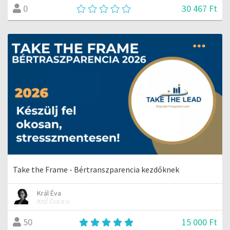
30 467 Ft
0
Take the Frame - Bértranszparencia kezdőknek
Král Éva
Král Éva e.v.
15 000 Ft
50