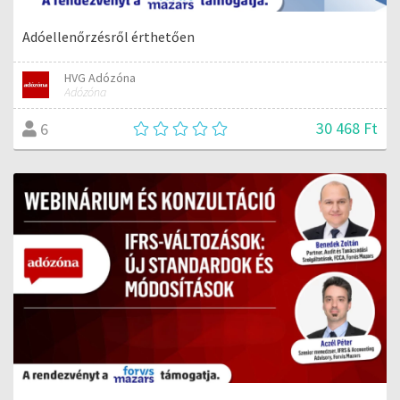
Adóellenőrzésről érthetően
HVG Adózóna
Adózóna
30 468 Ft
6