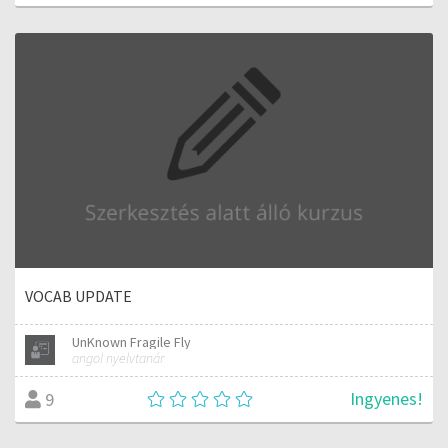
VOCAB UPDATE
UnKnown Fragile Fly
angol nyelvtanár
Ingyenes!
9