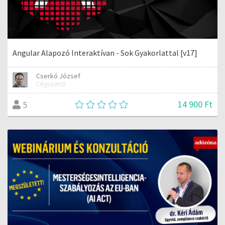
Angular Alapozó Interaktívan - Sok Gyakorlattal [v17]
Cserkó József
Cégvezető
14 900 Ft
5