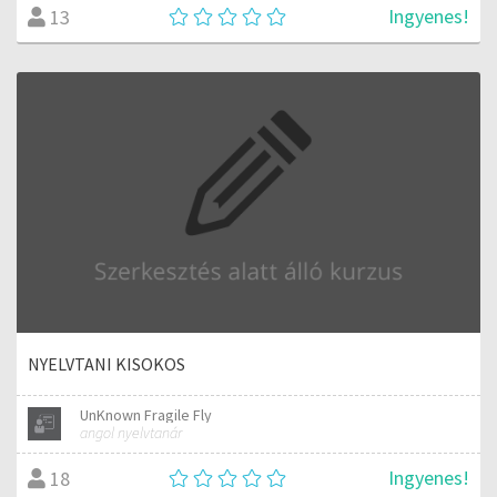
Ingyenes!
13
NYELVTANI KISOKOS
UnKnown Fragile Fly
angol nyelvtanár
Ingyenes!
18