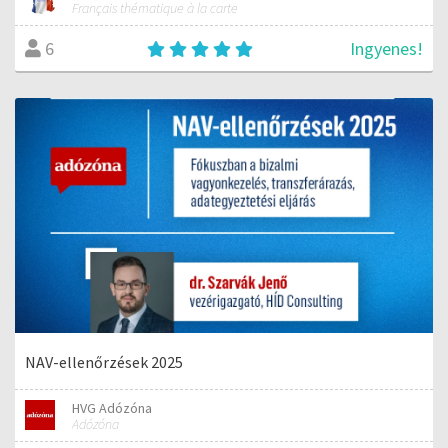
Français thématique à la carte
Ingyenes!
6
NAV-ellenőrzések 2025
HVG Adózóna
Adózóna