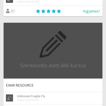
angol nyelvtanár
Ingyenes!
37
EXAM RESOURCE
UnKnown Fragile Fly
angol nyelvtanár