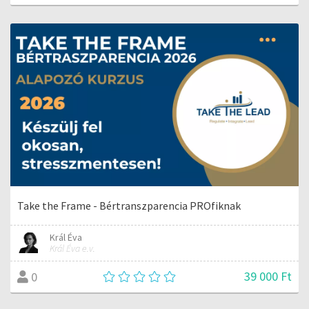
Take the Frame - Bértranszparencia PROfiknak
Král Éva
Král Éva e.v.
39 000 Ft
0