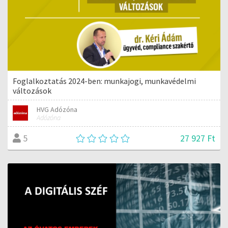
Foglalkoztatás 2024-ben: munkajogi, munkavédelmi
változások
HVG Adózóna
Adózóna
27 927 Ft
5