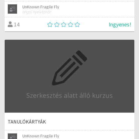
UnKnown Fragile Fly
angol nyelvtanár
Ingyenes!
14
TANULÓKÁRTYÁK
UnKnown Fragile Fly