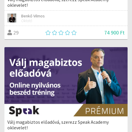
oklevelet!
Benkő Vilmos
Oktató
74 900 Ft
29
Válj magabiztos előadóvá, szerezz Speak Academy
oklevelet!