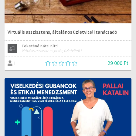
Virtuális asszisztens, általános üzletviteli tanácsadó
Feketéné Kátai Kitti
Virtuális asszisztens,titkár, üzletviteli tanácsadó
29 000 Ft
1