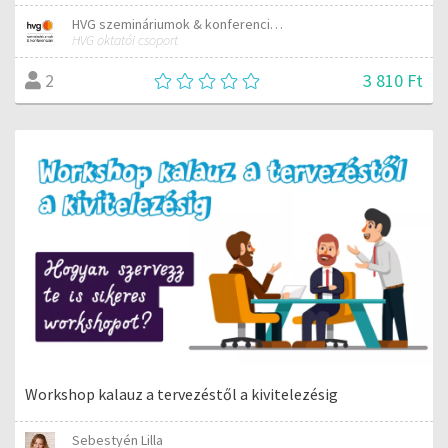
HVG szemináriumok & konferenciák
HVG oktatói csoport
3 810 Ft
2
Workshop kalauz a tervezéstől a kivitelezésig
Sebestyén Lilla