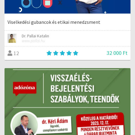
Viselkedési gubancok és etikai menedzsment
Dr. Pallai Katalin
www.pallai.hu
32 000 Ft
12