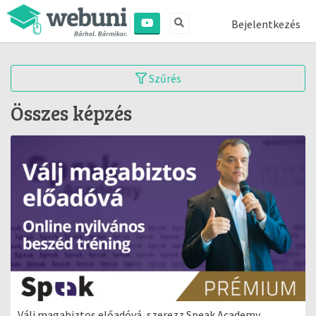
Bejelentkezés
Szűrés
Összes képzés
Válj magabiztos előadóvá, szerezz Speak Academy