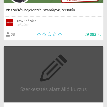
Visszaélés-bejelentési szabályok, teendők
HVG Adózóna
Adózóna
29 083 Ft
26