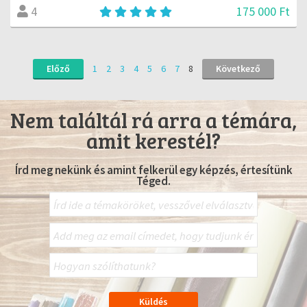
175 000 Ft
4
Előző
1
2
3
4
5
6
7
8
Következő
Nem találtál rá arra a témára,
amit kerestél?
Írd meg nekünk és amint felkerül egy képzés, értesítünk
Téged.