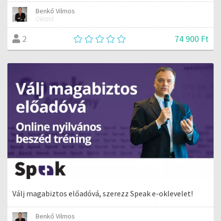
Benkő Vilmos
Oktató
74 900 Ft
2
Válj magabiztos előadóvá, szerezz Speak e-oklevelet!
Benkő Vilmos