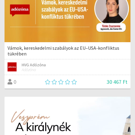
Vámok, kereskedelmi szabályok az EU–USA-konfliktus
tükrében
HVG Adózóna
Adózóna
30 467 Ft
0