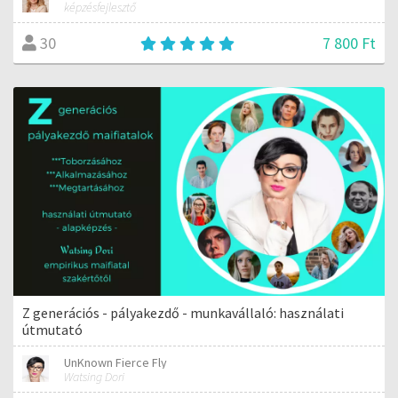
képzésfejlesztő
7 800 Ft
30
Z generációs - pályakezdő - munkavállaló: használati
útmutató
UnKnown Fierce Fly
Watsing Dori