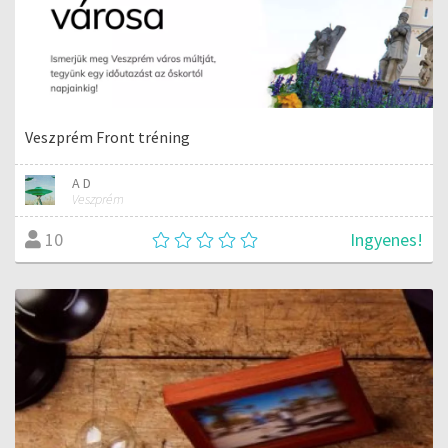
Veszprém Front tréning
A D
Veszprém
Ingyenes!
10