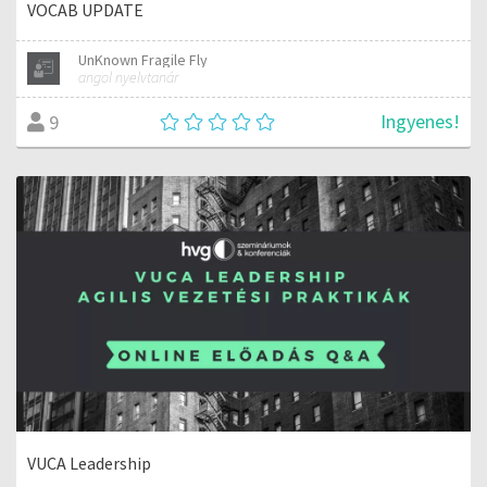
VOCAB UPDATE
UnKnown Fragile Fly
angol nyelvtanár
Ingyenes!
9
VUCA Leadership