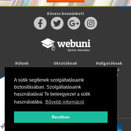
Kövess bennünket!
Rólunk
Oktatóknak
Hallgatóknak
Kapcsolat
Taníts online
Tanulj online
Oktatóink
Webuni blog
Képzések
Webuni Stúdió
A sütik segítenek szolgáltatásaink
biztosításában. Szolgáltatásaink
Info
használatával Te beleegyezel a sütik
Adatkezelési tájékoztató
ÁSZF
használatába.
Bővebb információ
Hirlevél adatkezelési tájékoztató
GYIK
Rendben