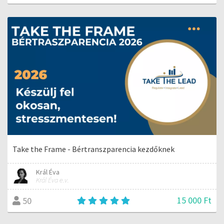
Take the Frame - Bértranszparencia kezdőknek
Král Éva
Král Éva e.v.
15 000 Ft
50