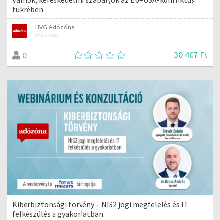
tükrében
HVG Adózóna
Adózóna
30 467 Ft
0
Kiberbiztonsági törvény – NIS2 jogi megfelelés és IT
felkészülés a gyakorlatban