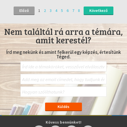
Előző
1
2
3
4
5
6
7
8
Következő
Nem találtál rá arra a témára,
amit kerestél?
Írd meg nekünk és amint felkerül egy képzés, értesítünk
Téged.
Kövess bennünket!