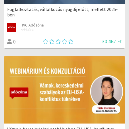
Foglalkoztatás, vállalkozás nyugdíj előtt, mellett 2025-
ben
HVG Adózóna
Adózóna
30 467 Ft
0
Vámok, kereskedelmi szabályok az EU–USA-konfliktus