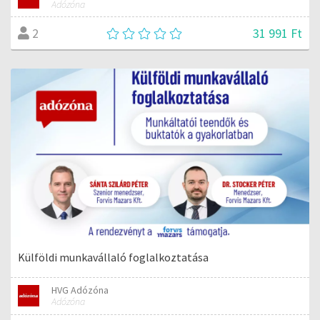
Adózóna
31 991 Ft
2
Külföldi munkavállaló foglalkoztatása
HVG Adózóna
Adózóna