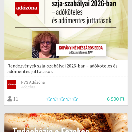
Rendezvények szja-szabályai 2026-ban – adóköteles és
adómentes juttatások
HVG Adózóna
Adózóna
6 990 Ft
11