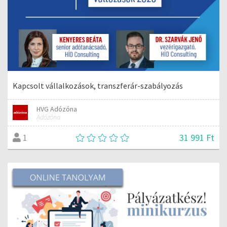
Kapcsolt vállalkozások, transzferár-szabályozás
HVG Adózóna
Adózóna
31 991 Ft
1