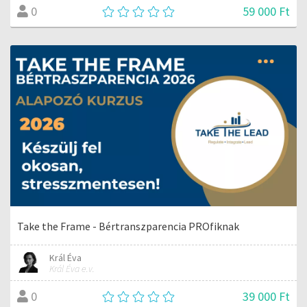
59 000 Ft
0
Take the Frame - Bértranszparencia PROfiknak
Král Éva
Král Éva e.v.
39 000 Ft
0