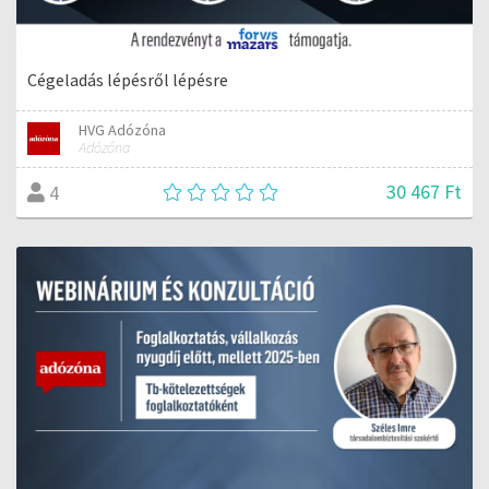
Cégeladás lépésről lépésre
HVG Adózóna
Adózóna
30 467 Ft
4