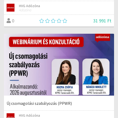
HVG Adózóna
Adózóna
31 991 Ft
0
Új csomagolási szabályozás (PPWR)
HVG Adózóna