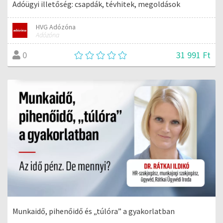
Adóügyi illetőség: csapdák, tévhitek, megoldások
HVG Adózóna
Adózóna
31 991 Ft
0
Munkaidő, pihenőidő és „túlóra” a gyakorlatban