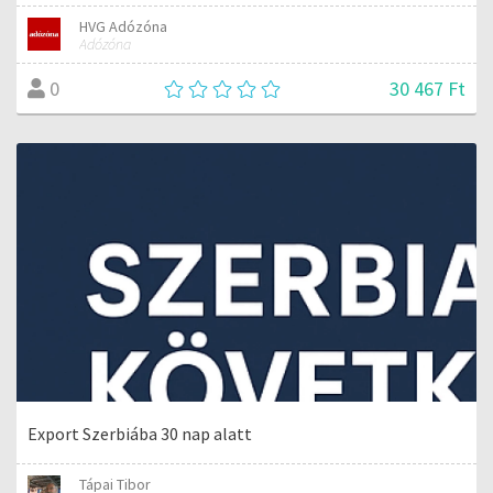
HVG Adózóna
Adózóna
30 467 Ft
0
Export Szerbiába 30 nap alatt
Tápai Tibor