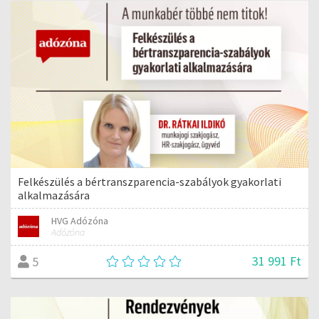
Felkészülés a bértranszparencia-szabályok gyakorlati
alkalmazására
HVG Adózóna
Adózóna
31 991 Ft
5