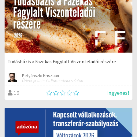
Tudásbázis a Fazekas Fagylalt Viszonteladói részére
Petyánszki Krisztián
Üzletfejlesztés és Partnerkapcsolatok
Ingyenes!
19