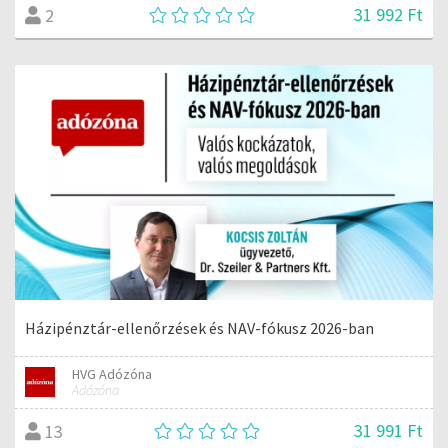
31 992 Ft
2
Házipénztár-ellenőrzések és NAV-fókusz 2026-ban
HVG Adózóna
Adózóna
31 991 Ft
13