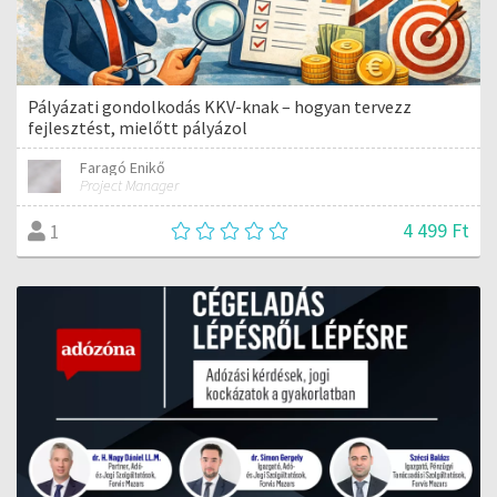
Pályázati gondolkodás KKV-knak – hogyan tervezz
fejlesztést, mielőtt pályázol
Faragó Enikő
Project Manager
4 499 Ft
1