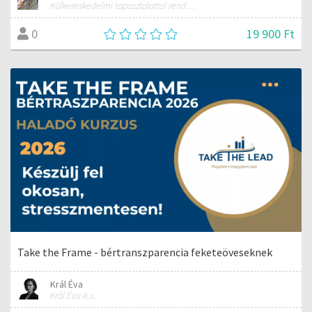
Külkereskedelmi tapasztalattal rendelkező szakember
19 900 Ft
0
Take the Frame - bértranszparencia feketeöveseknek
Král Éva
Král Éva e.v.