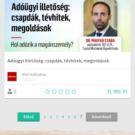
Adóügyi illetőség: csapdák, tévhitek, megoldások
HVG Adózóna
Adózóna
31 991 Ft
0
Előző
1
2
3
4
5
6
7
Következő