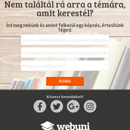
Nem találtál rá arra a témára,
amit kerestél?
Írd meg nekünk és amint felkerül egy képzés, értesítünk
Téged.
Kövess bennünket!