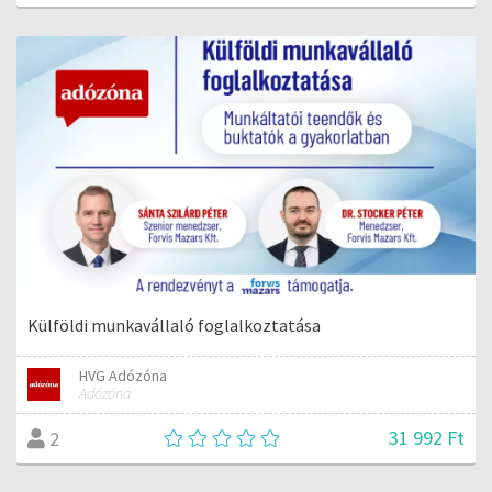
Külföldi munkavállaló foglalkoztatása
HVG Adózóna
Adózóna
31 992 Ft
2