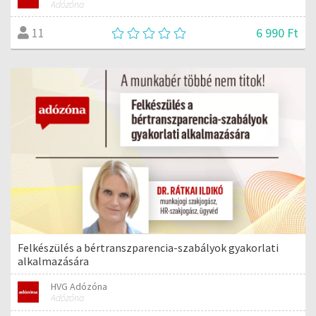
Adózóna
6 990 Ft
11
Felkészülés a bértranszparencia-szabályok gyakorlati
alkalmazására
HVG Adózóna
Adózóna