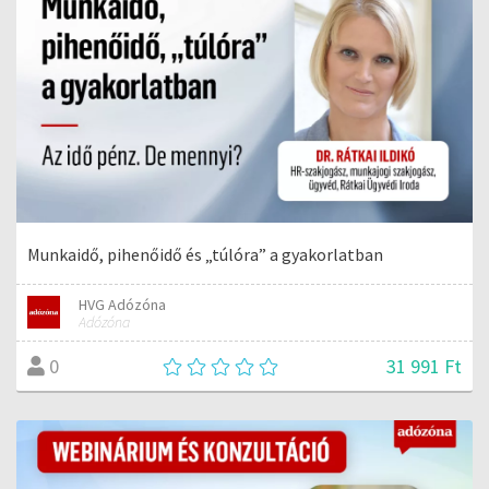
Munkaidő, pihenőidő és „túlóra” a gyakorlatban
HVG Adózóna
Adózóna
31 991 Ft
0