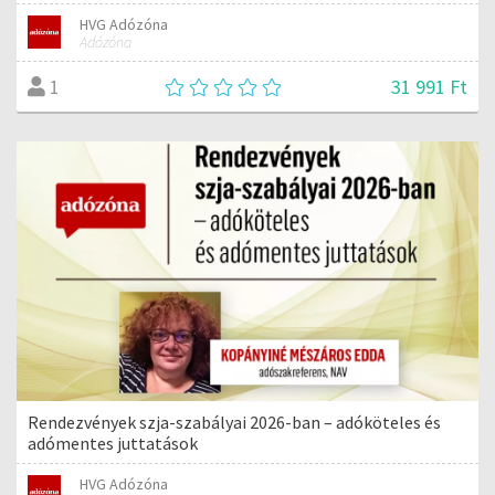
HVG Adózóna
Adózóna
31 991 Ft
1
Rendezvények szja-szabályai 2026-ban – adóköteles és
adómentes juttatások
HVG Adózóna