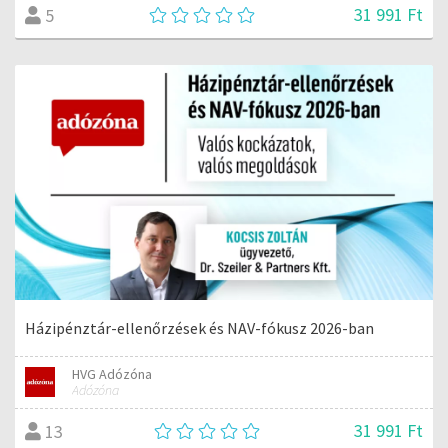
31 991 Ft
5
Házipénztár-ellenőrzések és NAV-fókusz 2026-ban
HVG Adózóna
Adózóna
31 991 Ft
13