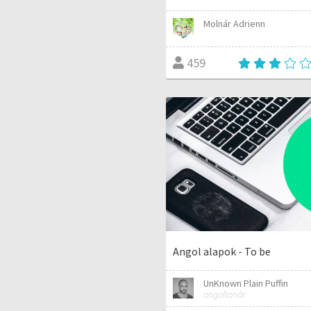
Molnár Adrienn
459
Angol alapok - To be
UnKnown Plain Puffin
angoltanár