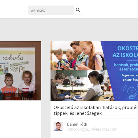
Okosteló az iskolában: hatások, problé
tippek, és lehetőségek
Dániel Tóth
Pszichológus, tréner, youtuber