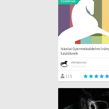
Szülőknek
Iskolai Gyermekvédelmi Irán
Szülőknek
Hintalovon
Hintalovon
115