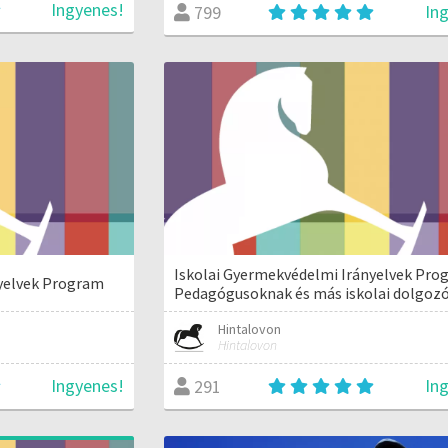
Ingyenes!
In
799
Iskolai Gyermekvédelmi Irányelvek Pro
nyelvek Program
Pedagógusoknak és más iskolai dolgoz
Hintalovon
Hintalovon
Ingyenes!
In
291