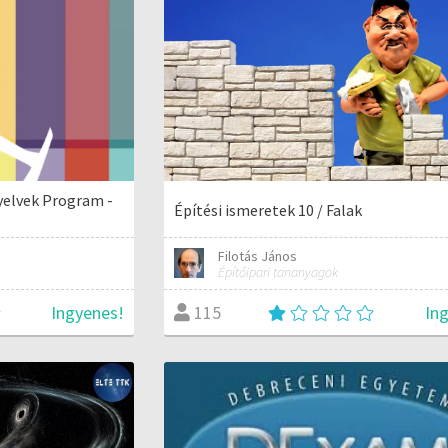
yelvek Program -
Építési ismeretek 10 / Falak
Filotás János
Építőipari tananyagok
Ingyenes!
In
115