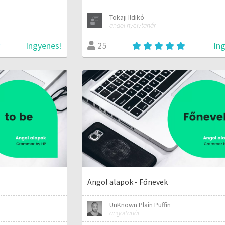
Tokaji Ildikó
angol nyelvtanár
Ingyenes!
In
25
Angol alapok - Főnevek
UnKnown Plain Puffin
angoltanár