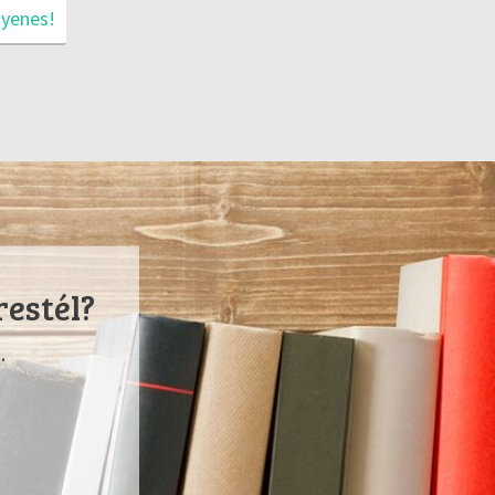
gyenes!
restél?
.