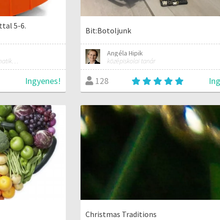
tal 5-6.
Bit:Botoljunk
Angéla Hipik
Matematika, technika, informatika szakos általános iskolai tanár; mentorpedagógus, mestertanár
középiskolai tanár
Ingyenes!
In
128
Christmas Traditions