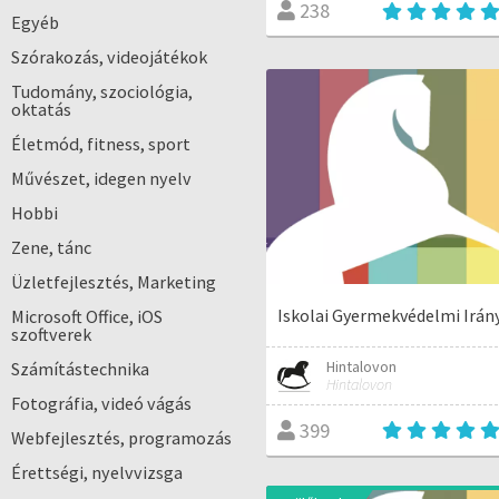
238
Egyéb
Szórakozás, videojátékok
Tudomány, szociológia,
oktatás
Életmód, fitness, sport
Művészet, idegen nyelv
Hobbi
Zene, tánc
Üzletfejlesztés, Marketing
Iskolai Gyermekvédelmi Irá
Microsoft Office, iOS
szoftverek
Hintalovon
Számítástechnika
Hintalovon
Fotográfia, videó vágás
399
Webfejlesztés, programozás
Érettségi, nyelvvizsga