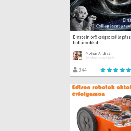
Einstein öröksége: csillagász
hullámokkal
Molnár András
középiskolai tanár
344