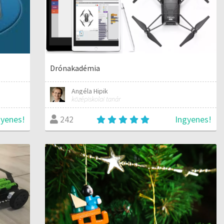
Drónakadémia
Angéla Hipik
középiskolai tanár
gyenes!
Ingyenes!
242