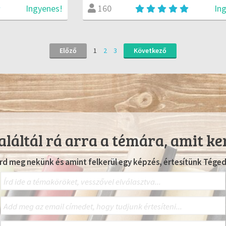
Ingyenes!
In
160
Előző
1
2
3
Következő
láltál rá arra a témára, amit ke
Írd meg nekünk és amint felkerül egy képzés, értesítünk Téged