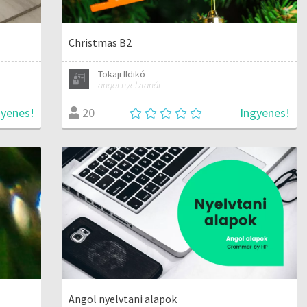
Christmas B2
Tokaji Ildikó
angol nyelvtanár
gyenes!
Ingyenes!
20
Angol nyelvtani alapok