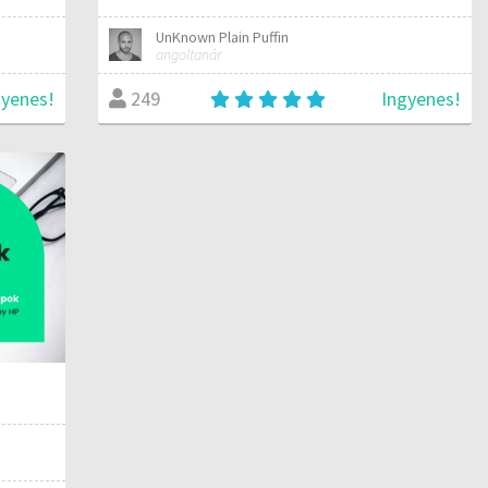
UnKnown Plain Puffin
angoltanár
gyenes!
Ingyenes!
249