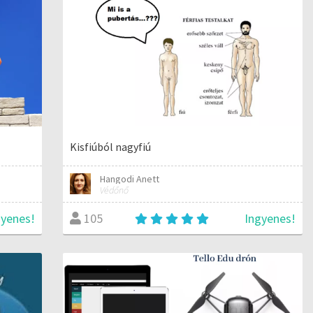
Kisfiúból nagyfiú
Hangodi Anett
Védőnő
gyenes!
Ingyenes!
105