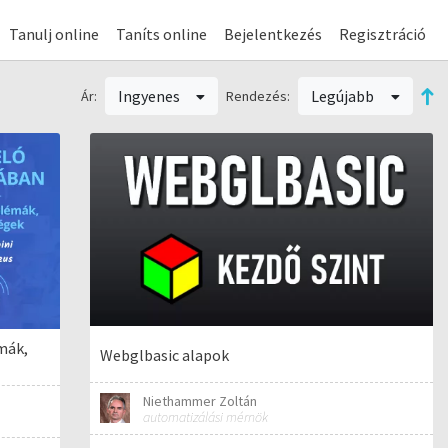
Tanulj online
Taníts online
Bejelentkezés
Regisztráció
Ingyenes
Legújabb
Ár:
Rendezés:
mák,
Webglbasic alapok
Niethammer Zoltán
automatizálási mérnök