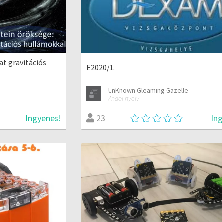
at gravitációs
E2020/1.
UnKnown Gleaming Gazelle
Angol nyelv
Ingyenes!
In
23