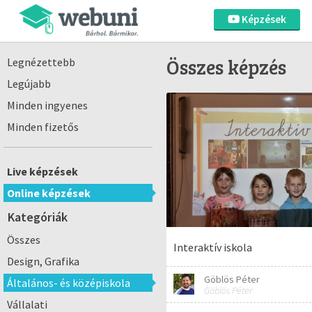
Képzések
Összes képzés
Legnézettebb
Legújabb
Minden ingyenes
Minden fizetős
Live képzések
Online képzések
Kategóriák
Összes
Interaktív iskola
Design, Grafika
Göblös Péter
Általános- és középiskola
Göblös Péter
Vállalati