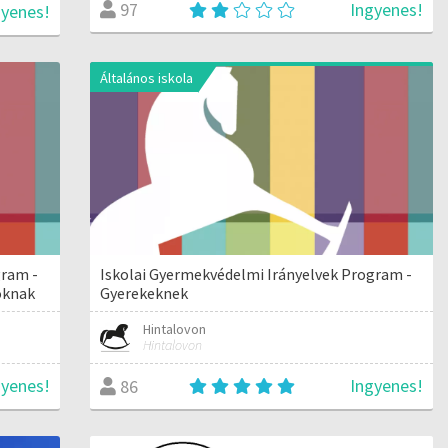
Ingyenes!
97
gyenes!
Általános iskola
gram -
Iskolai Gyermekvédelmi Irányelvek Program -
óknak
Gyerekeknek
Hintalovon
Hintalovon
gyenes!
Ingyenes!
86