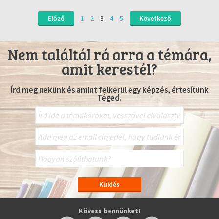
Előző
1
2
3
4
5
Következő
Nem találtál rá arra a témára,
amit kerestél?
Írd meg nekünk és amint felkerül egy képzés, értesítünk
Téged.
Kövess bennünket!