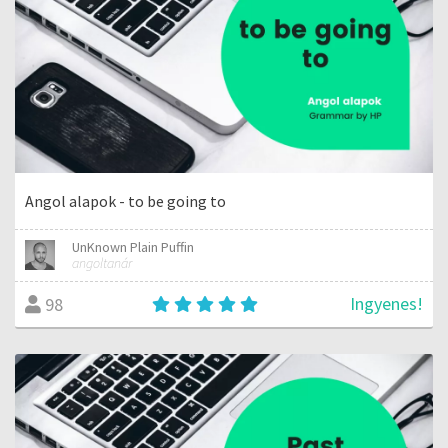
Angol alapok - to be going to
UnKnown Plain Puffin
angoltanár
Ingyenes!
98