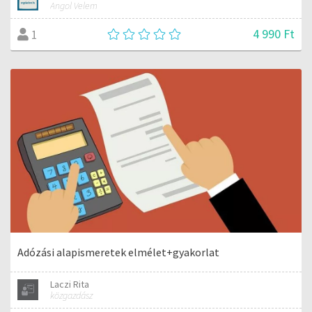
Angol Velem
4 990 Ft
1
Adózási alapismeretek elmélet+gyakorlat
Laczi Rita
közgazdász