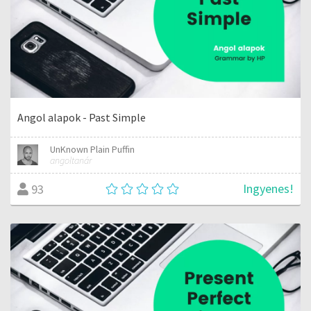
Angol alapok - Past Simple
UnKnown Plain Puffin
angoltanár
Ingyenes!
93