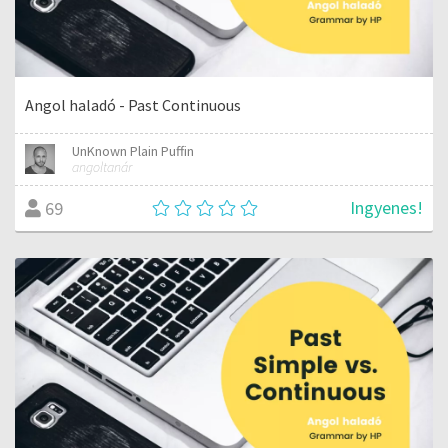
Angol haladó - Past Continuous
UnKnown Plain Puffin
angoltanár
Ingyenes!
69