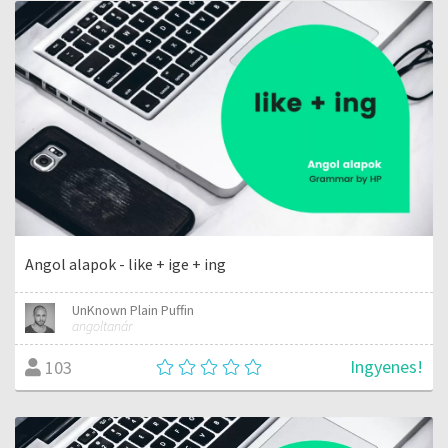
Angol alapok - like + ige + ing
UnKnown Plain Puffin
angoltanár
Ingyenes!
103