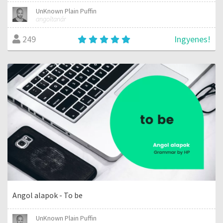
UnKnown Plain Puffin
angoltanár
Ingyenes!
249
Angol alapok - To be
UnKnown Plain Puffin