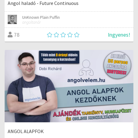
Angol haladó - Future Continuous
UnKnown Plain Puffin
angoltanár
Ingyenes!
78
ANGOL ALAPFOK