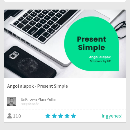
Angol alapok - Present Simple
UnKnown Plain Puffin
angoltanár
Ingyenes!
110