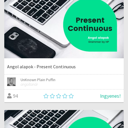
Angol alapok - Present Continuous
UnKnown Plain Puffin
angoltanár
Ingyenes!
94