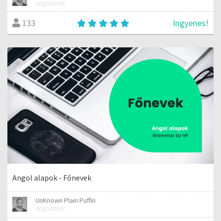
angoltanár
Ingyenes!
133
Angol alapok - Főnevek
UnKnown Plain Puffin
angoltanár