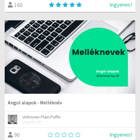
Ingyenes!
160
Angol alapok - Melléknév
UnKnown Plain Puffin
angoltanár
Ingyenes!
90