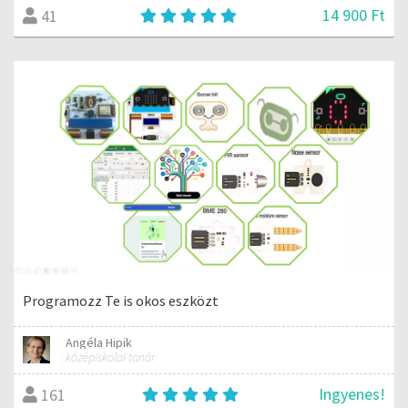
14 900 Ft
41
Programozz Te is okos eszközt
Angéla Hipik
középiskolai tanár
Ingyenes!
161