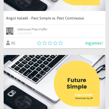
Angol haladó - Past Simple vs. Past Continuous
UnKnown Plain Puffin
angoltanár
Ingyenes!
86