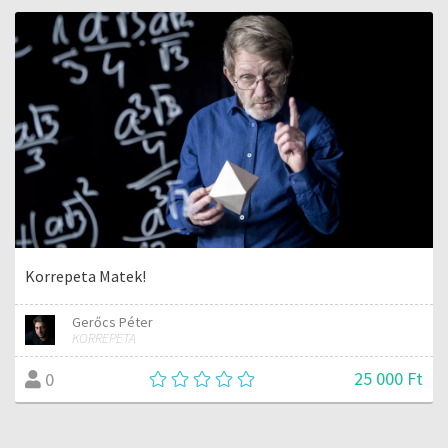
Korrepeta Matek!
Gerőcs Péter
KORREPETA
25 000 Ft
0