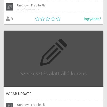
UnKnown Fragile Fly
angol nyelvtanár
Ingyenes!
9
VOCAB UPDATE
UnKnown Fragile Fly