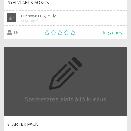
NYELVTANI KISOKOS
UnKnown Fragile Fly
angol nyelvtanár
Ingyenes!
18
STARTER PACK