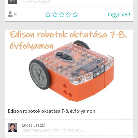
angol nyelvtanár
Ingyenes!
9
Edison robotok oktatása 7-8. évfolyamon
Lucza László
Matematika, technika, informatika szakos általános iskolai tanár; mentorpedagógus, mestertanár