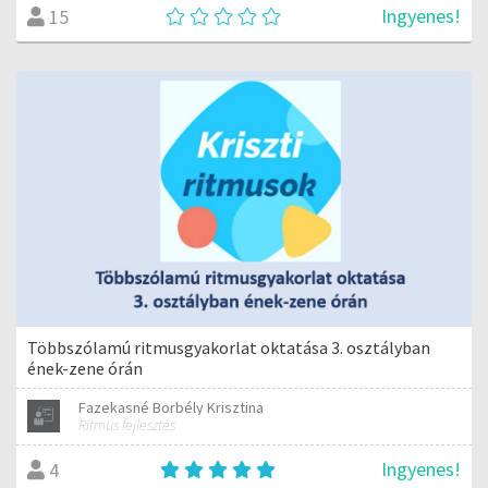
Ingyenes!
15
Többszólamú ritmusgyakorlat oktatása 3. osztályban
ének-zene órán
Fazekasné Borbély Krisztina
Ritmus fejlesztés
Ingyenes!
4