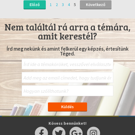
Előző
1
2
3
4
5
Következő
Nem találtál rá arra a témára,
amit kerestél?
Írd meg nekünk és amint felkerül egy képzés, értesítünk
Téged.
Kövess bennünket!