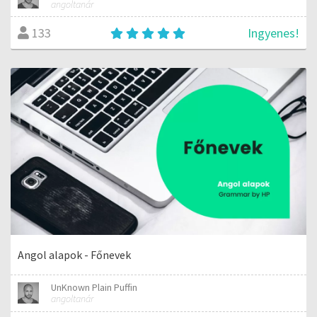
angoltanár
Ingyenes!
133
Angol alapok - Főnevek
UnKnown Plain Puffin
angoltanár