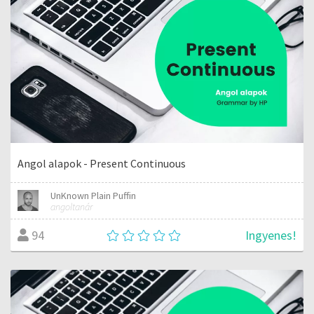
Angol alapok - Present Continuous
UnKnown Plain Puffin
angoltanár
Ingyenes!
94