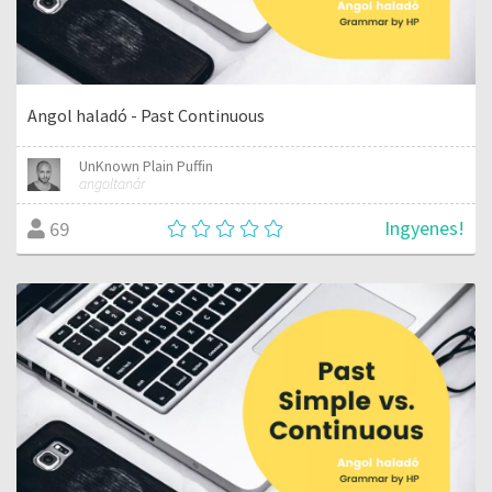
Angol haladó - Past Continuous
UnKnown Plain Puffin
angoltanár
Ingyenes!
69