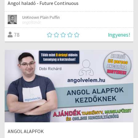
Angol haladó - Future Continuous
UnKnown Plain Puffin
angoltanár
Ingyenes!
78
ANGOL ALAPFOK