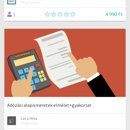
Angol Velem
4 990 Ft
1
Adózási alapismeretek elmélet+gyakorlat
Laczi Rita
közgazdász