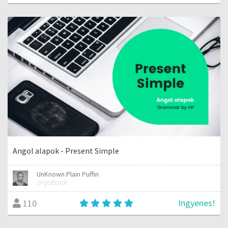
Angol alapok - Present Simple
UnKnown Plain Puffin
angoltanár
Ingyenes!
110