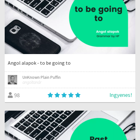
Angol alapok - to be going to
UnKnown Plain Puffin
angoltanár
Ingyenes!
98