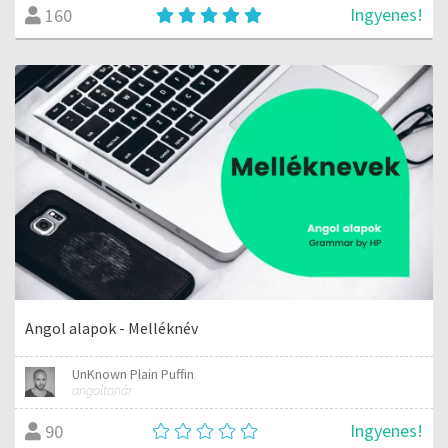
Ingyenes!
160
Angol alapok - Melléknév
UnKnown Plain Puffin
angoltanár
Ingyenes!
90