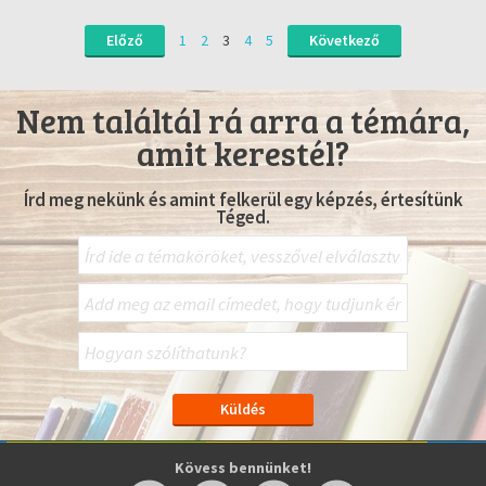
Előző
1
2
3
4
5
Következő
Nem találtál rá arra a témára,
amit kerestél?
Írd meg nekünk és amint felkerül egy képzés, értesítünk
Téged.
Kövess bennünket!