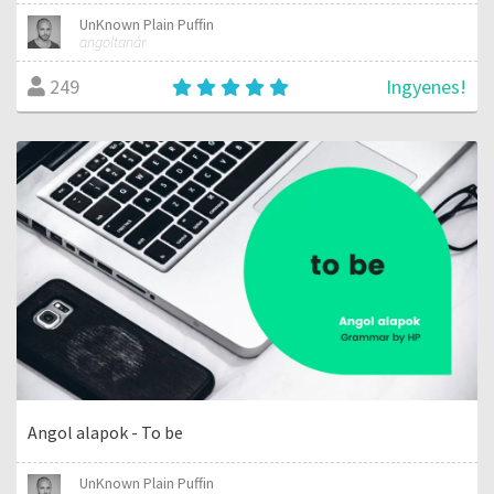
UnKnown Plain Puffin
angoltanár
Ingyenes!
249
Angol alapok - To be
UnKnown Plain Puffin