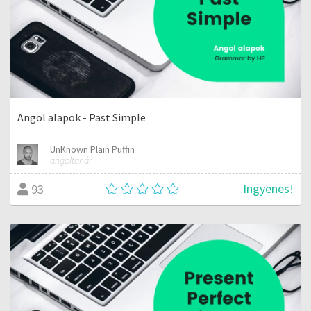
Angol alapok - Past Simple
UnKnown Plain Puffin
angoltanár
Ingyenes!
93