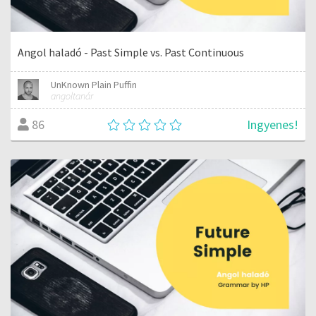
Angol haladó - Past Simple vs. Past Continuous
UnKnown Plain Puffin
angoltanár
Ingyenes!
86