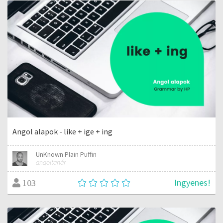
Angol alapok - like + ige + ing
UnKnown Plain Puffin
angoltanár
Ingyenes!
103