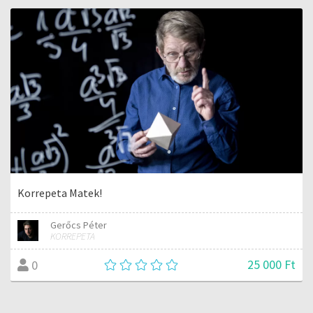
Korrepeta Matek!
Gerőcs Péter
KORREPETA
25 000 Ft
0