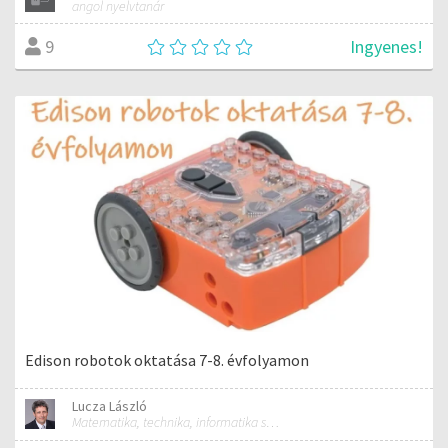
angol nyelvtanár
Ingyenes!
9
Edison robotok oktatása 7-8. évfolyamon
Lucza László
Matematika, technika, informatika szakos általános iskolai tanár; mentorpedagógus, mestertanár