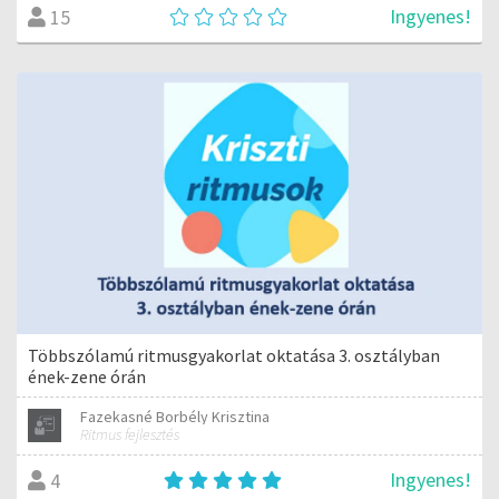
Ingyenes!
15
Többszólamú ritmusgyakorlat oktatása 3. osztályban
ének-zene órán
Fazekasné Borbély Krisztina
Ritmus fejlesztés
Ingyenes!
4