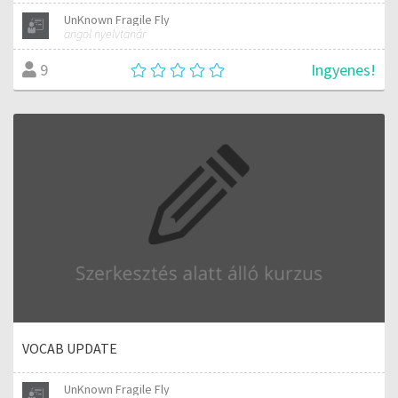
UnKnown Fragile Fly
angol nyelvtanár
Ingyenes!
9
VOCAB UPDATE
UnKnown Fragile Fly