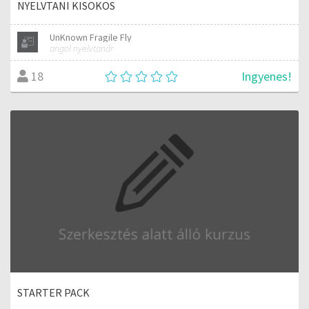
NYELVTANI KISOKOS
UnKnown Fragile Fly
angol nyelvtanár
Ingyenes!
18
STARTER PACK