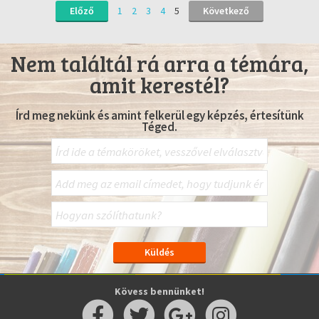
Előző
1
2
3
4
5
Következő
Nem találtál rá arra a témára,
amit kerestél?
Írd meg nekünk és amint felkerül egy képzés, értesítünk
Téged.
Kövess bennünket!