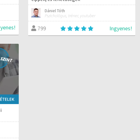
Dániel Tóth
Pszichológus, tréner, youtuber
gyenes!
Ingyenes!
799
i