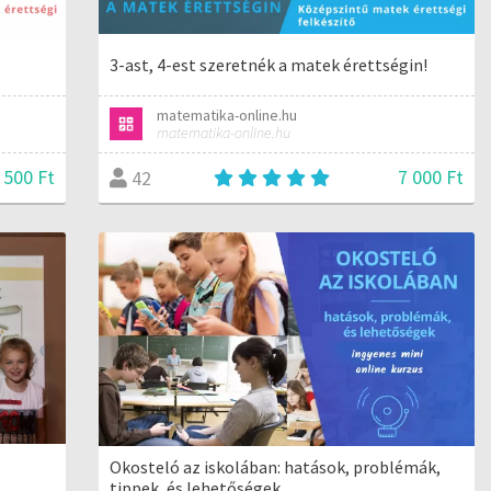
3-ast, 4-est szeretnék a matek érettségin!
matematika-online.hu
matematika-online.hu
 500 Ft
7 000 Ft
42
Okosteló az iskolában: hatások, problémák,
tippek, és lehetőségek