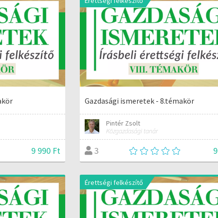
Érettségi felkészítő
akör
Gazdasági ismeretek - 8.témakör
Pintér Zsolt
Közgazdasági tanár
9 990 Ft
9
3
Érettségi felkészítő