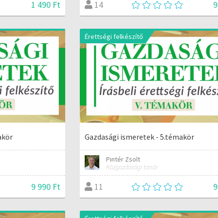
1 490 Ft
9
14
Érettségi felkészítő
akör
Gazdasági ismeretek - 5.témakör
Pintér Zsolt
Közgazdasági tanár
9 990 Ft
9
11