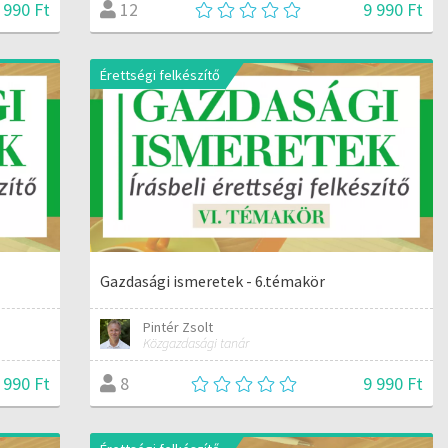
 990 Ft
9 990 Ft
12
Érettségi felkészítő
Gazdasági ismeretek - 6.témakör
Pintér Zsolt
Közgazdasági tanár
 990 Ft
9 990 Ft
8