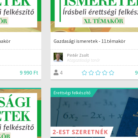
makör
Gazdasági ismeretek - 11.témakör
Pintér Zsolt
Közgazdasági tanár
9 990 Ft
9
4
Érettségi felkészítő