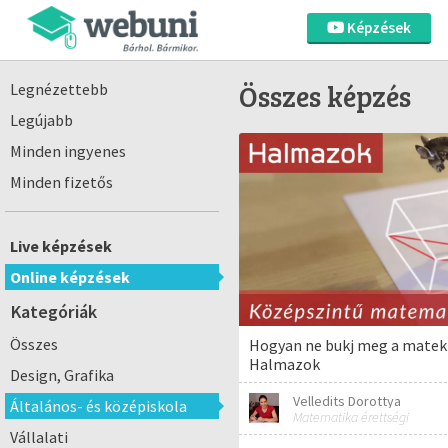
Képzések
Összes képzés
Legnézettebb
Legújabb
Minden ingyenes
Minden fizetős
Live képzések
Online képzések
Kategóriák
Összes
Hogyan ne bukj meg a matek 
Halmazok
Design, Grafika
Velledits Dorottya
Általános- és középiskola
Matematika érettségi
Vállalati