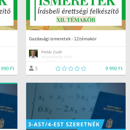
Gazdasági ismeretek - 12.témakör
Pintér Zsolt
Közgazdasági tanár
 990 Ft
9 990 Ft
5