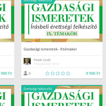
Érettségi felkészítő
Gazdasági ismeretek - 9.témakör
Pintér Zsolt
Közgazdasági tanár
 990 Ft
9 990 Ft
4
Érettségi felkészítő