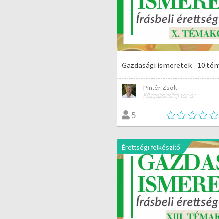
Gazdasági ismeretek - 10.té
Pintér Zsolt
Közgazdasági tanár
5
Érettségi felkészítő