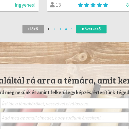
Ingyenes!
8
13
Előző
1
2
3
4
5
Következő
láltál rá arra a témára, amit ke
Írd meg nekünk és amint felkerül egy képzés, értesítünk Téged