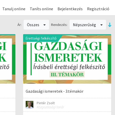
Tanulj online
Taníts online
Bejelentkezés
Regisztráció
Összes
Népszerűség
Ár:
Rendezés:
Érettségi felkészítő
Gazdasági ismeretek - 3.témakör
Pintér Zsolt
Közgazdasági tanár