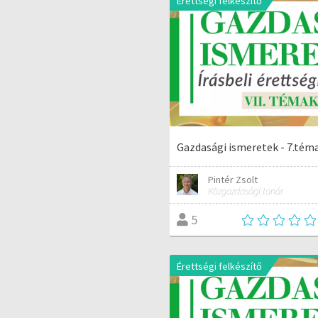
Érettségi felkészítő
Gazdasági ismeretek - 7.tém
Pintér Zsolt
Közgazdasági tanár
5
Érettségi felkészítő