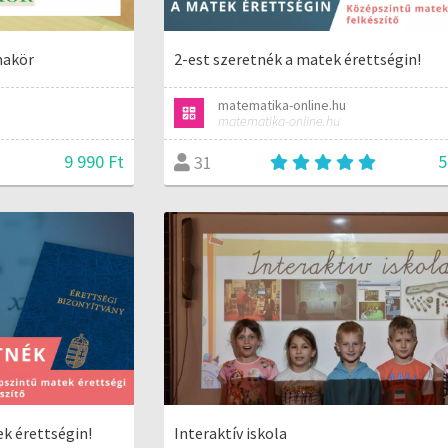
makör
2-est szeretnék a matek érettségin!
matematika-online.hu
matematika-online.hu
9 990 Ft
5
31
ek érettségin!
Interaktív iskola