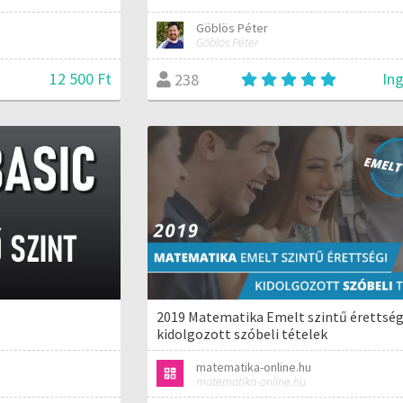
Göblös Péter
Göblös Péter
12 500 Ft
In
238
2019 Matematika Emelt szintű érettség
kidolgozott szóbeli tételek
matematika-online.hu
matematika-online.hu