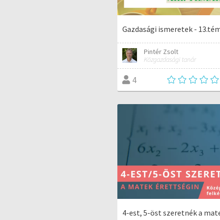
Gazdasági ismeretek - 13.té
Pintér Zsolt
Közgazdasági tanár
4
4-est, 5-öst szeretnék a mat