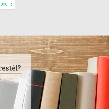
 990 Ft
restél?
.