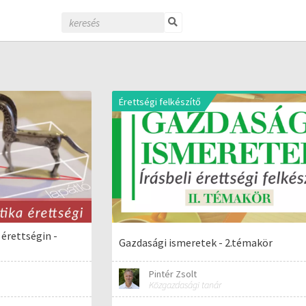
Érettségi felkészítő
érettségin -
Gazdasági ismeretek - 2.témakör
Pintér Zsolt
Közgazdasági tanár