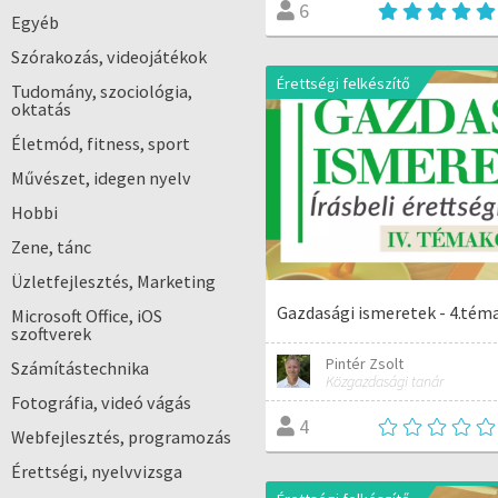
6
Egyéb
Szórakozás, videojátékok
Érettségi felkészítő
Tudomány, szociológia,
oktatás
Életmód, fitness, sport
Művészet, idegen nyelv
Hobbi
Zene, tánc
Üzletfejlesztés, Marketing
Gazdasági ismeretek - 4.tém
Microsoft Office, iOS
szoftverek
Pintér Zsolt
Számítástechnika
Közgazdasági tanár
Fotográfia, videó vágás
4
Webfejlesztés, programozás
Érettségi, nyelvvizsga