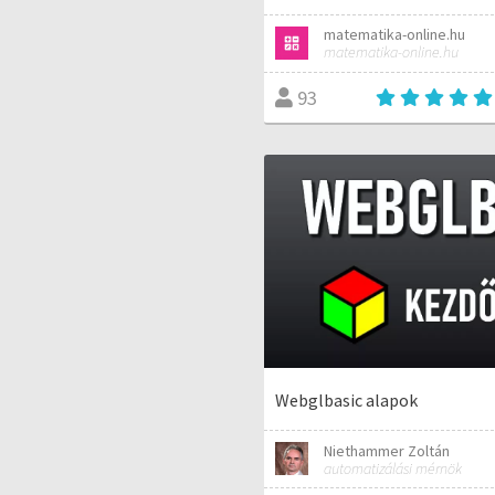
matematika-online.hu
matematika-online.hu
93
Webglbasic alapok
Niethammer Zoltán
automatizálási mérnök