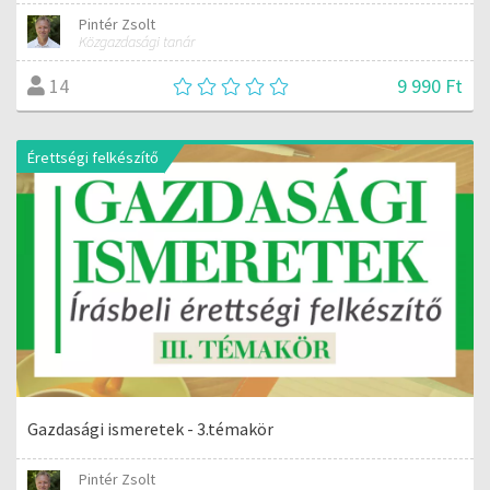
Pintér Zsolt
Közgazdasági tanár
9 990 Ft
14
Érettségi felkészítő
Gazdasági ismeretek - 3.témakör
Pintér Zsolt