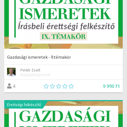
Gazdasági ismeretek - 9.témakör
Pintér Zsolt
Közgazdasági tanár
9 990 Ft
4
Érettségi felkészítő