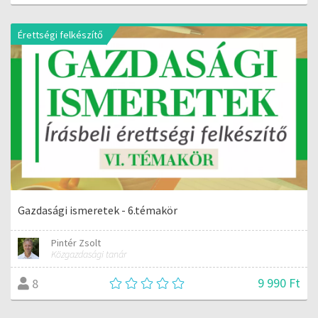
Érettségi felkészítő
Gazdasági ismeretek - 6.témakör
Pintér Zsolt
Közgazdasági tanár
9 990 Ft
8