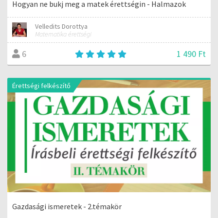
Hogyan ne bukj meg a matek érettségin - Halmazok
Velledits Dorottya
Matematika érettségi
1 490 Ft
6
Érettségi felkészítő
Gazdasági ismeretek - 2.témakör