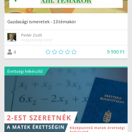
Gazdasági ismeretek - 13.témakör
Pintér Zsolt
Közgazdasági tanár
9 990 Ft
4
Érettségi felkészítő