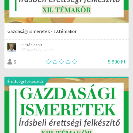
Gazdasági ismeretek - 12.témakör
Pintér Zsolt
Közgazdasági tanár
9 990 Ft
5
Érettségi felkészítő