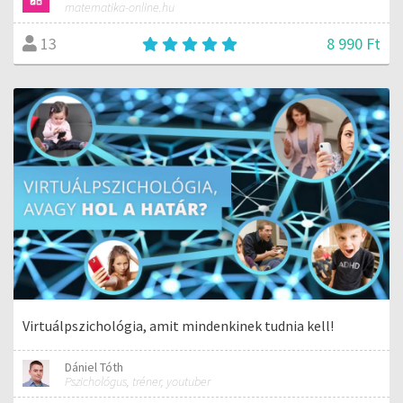
matematika-online.hu
8 990 Ft
13
Virtuálpszichológia, amit mindenkinek tudnia kell!
Dániel Tóth
Pszichológus, tréner, youtuber