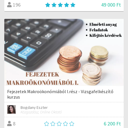
49 000 Ft
196
Fejezetek Makroökonómiából I.rész - Vizsgafelkészítő
kurzus
Bogdany Eszter
Közgazdász, Online Oktató
6 200 Ft
8