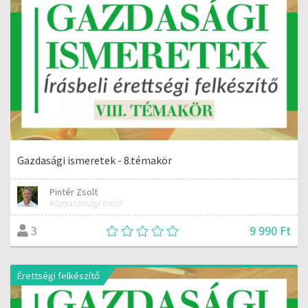
Gazdasági ismeretek - 8.témakör
Pintér Zsolt
Közgazdasági tanár
9 990 Ft
3
Érettségi felkészítő