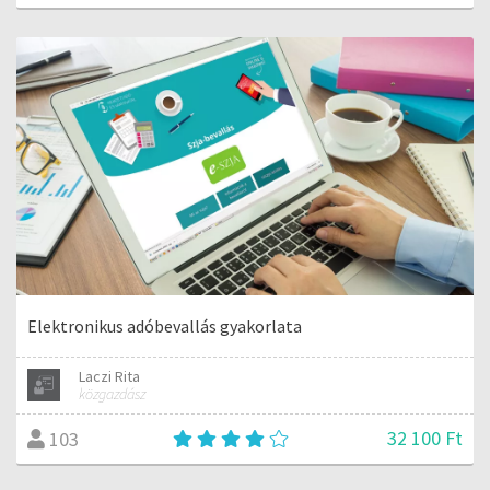
Elektronikus adóbevallás gyakorlata
Laczi Rita
közgazdász
32 100 Ft
103