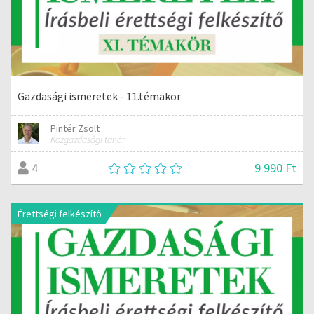
Gazdasági ismeretek - 11.témakör
Pintér Zsolt
Közgazdasági tanár
9 990 Ft
4
Érettségi felkészítő