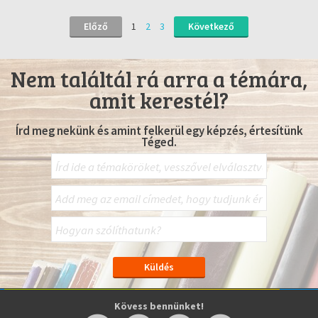
Előző
1
2
3
Következő
Nem találtál rá arra a témára,
amit kerestél?
Írd meg nekünk és amint felkerül egy képzés, értesítünk
Téged.
Kövess bennünket!