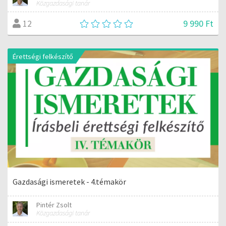
Közgazdasági tanár
9 990 Ft
12
Érettségi felkészítő
Gazdasági ismeretek - 4.témakör
Pintér Zsolt
Közgazdasági tanár