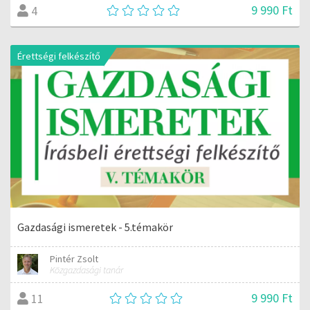
9 990 Ft
4
Érettségi felkészítő
Gazdasági ismeretek - 5.témakör
Pintér Zsolt
Közgazdasági tanár
9 990 Ft
11