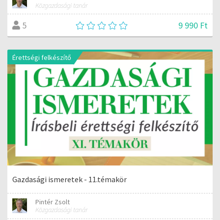
Közgazdasági tanár
9 990 Ft
5
Érettségi felkészítő
Gazdasági ismeretek - 11.témakör
Pintér Zsolt
Közgazdasági tanár