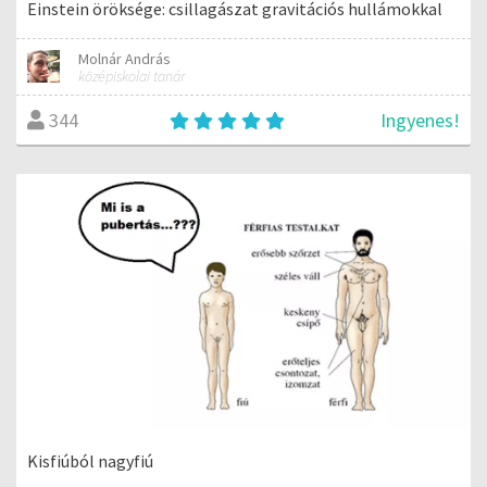
Einstein öröksége: csillagászat gravitációs hullámokkal
Molnár András
középiskolai tanár
Ingyenes!
344
Kisfiúból nagyfiú