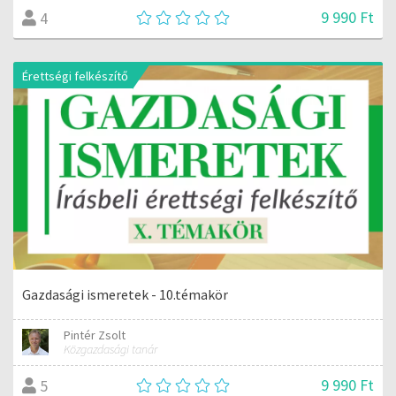
9 990 Ft
4
Érettségi felkészítő
Gazdasági ismeretek - 10.témakör
Pintér Zsolt
Közgazdasági tanár
9 990 Ft
5