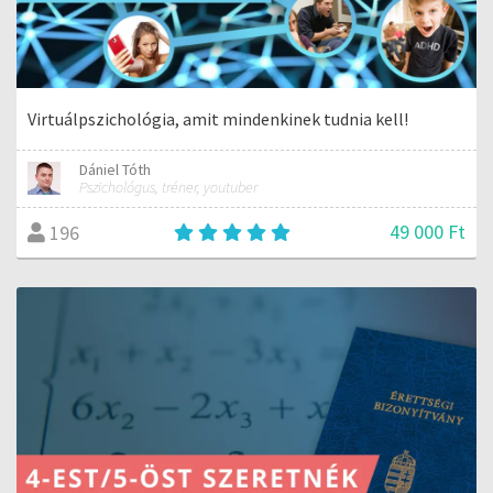
Virtuálpszichológia, amit mindenkinek tudnia kell!
Dániel Tóth
Pszichológus, tréner, youtuber
49 000 Ft
196