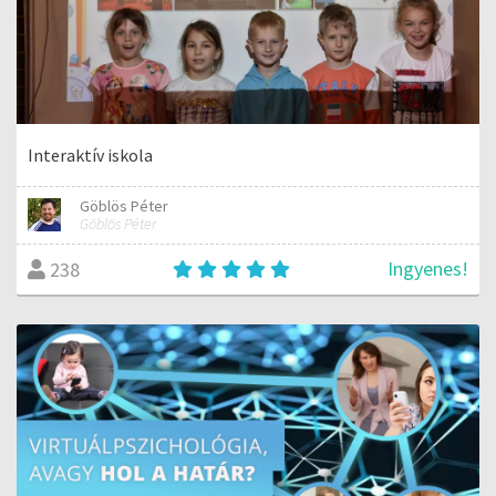
Interaktív iskola
Göblös Péter
Göblös Péter
Ingyenes!
238