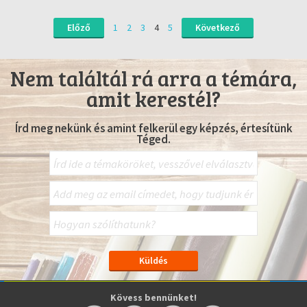
Előző
1
2
3
4
5
Következő
Nem találtál rá arra a témára,
amit kerestél?
Írd meg nekünk és amint felkerül egy képzés, értesítünk
Téged.
Kövess bennünket!