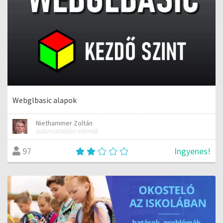
Webglbasic alapok
Niethammer Zoltán
automatizálási mérnök
Ingyenes!
97