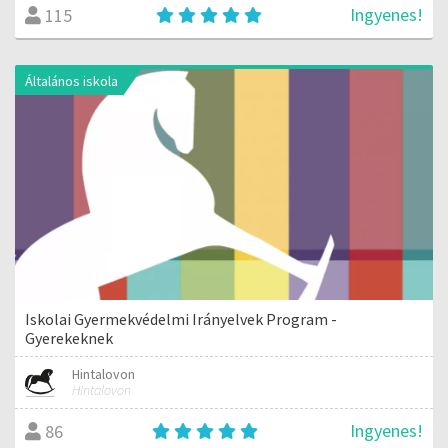
Ingyenes!
115
Általános iskola
Iskolai Gyermekvédelmi Irányelvek Program -
Gyerekeknek
Hintalovon
Hintalovon
Ingyenes!
86