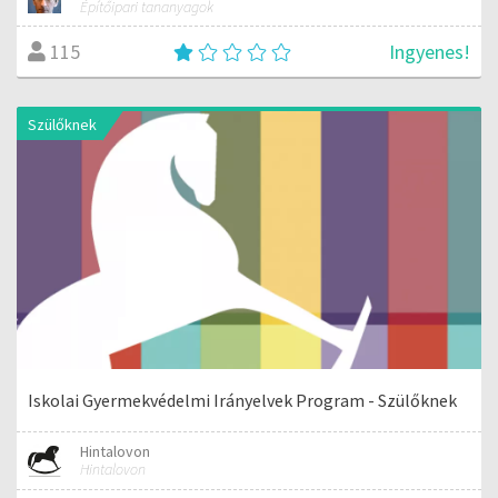
Építőipari tananyagok
Ingyenes!
115
Szülőknek
Iskolai Gyermekvédelmi Irányelvek Program - Szülőknek
Hintalovon
Hintalovon