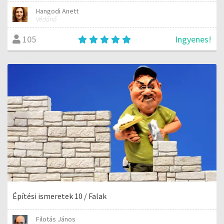
Hangodi Anett
Védőnő
Ingyenes!
105
Építési ismeretek 10 / Falak
Filotás János