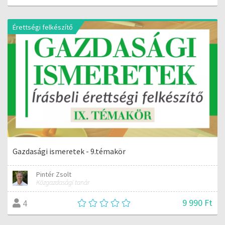
Érettségi felkészítő
Gazdasági ismeretek - 9.témakör
Pintér Zsolt
Közgazdasági tanár
9 990 Ft
4