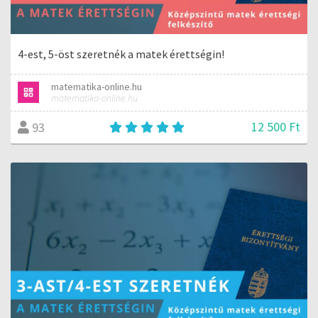
4-est, 5-öst szeretnék a matek érettségin!
matematika-online.hu
matematika-online.hu
12 500 Ft
93