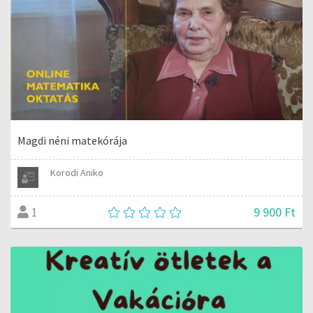
Magdi néni matekórája
Korodi Aniko
9 900 Ft
1