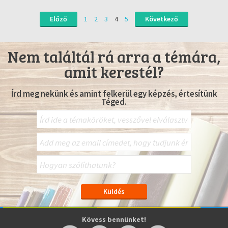
Előző
1
2
3
4
5
Következő
Nem találtál rá arra a témára,
amit kerestél?
Írd meg nekünk és amint felkerül egy képzés, értesítünk
Téged.
Kövess bennünket!