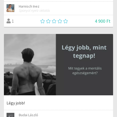
Harnisch Inez
Spanyol nyelv oktatás
4 900 Ft
1
Légy jobb!
Budai László