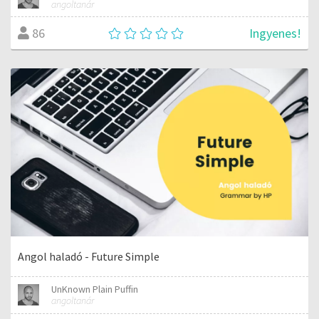
angoltanár
Ingyenes!
86
Angol haladó - Future Simple
UnKnown Plain Puffin
angoltanár