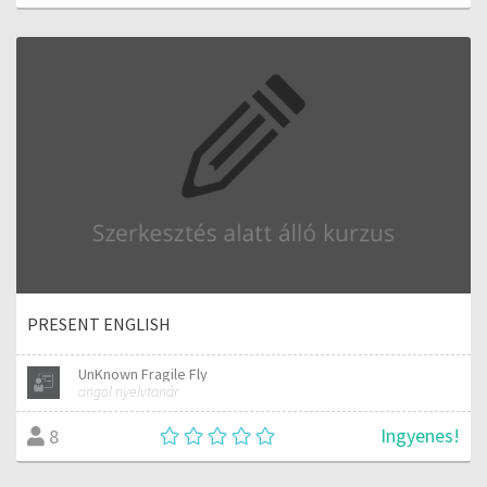
PRESENT ENGLISH
UnKnown Fragile Fly
angol nyelvtanár
Ingyenes!
8