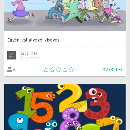
Egyéni vállalkozói kisokos
Laczi Rita
közgazdász
32 000 Ft
6