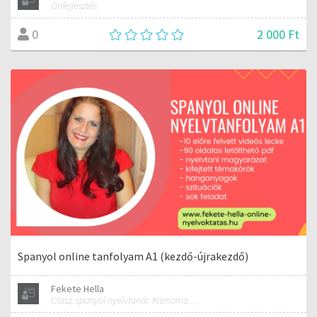
Önfejlesztés
2 000 Ft
0
Spanyol online tanfolyam A1 (kezdő-újrakezdő)
Fekete Hella
Olasz, spanyol nyelvtanár. Kismama és női jóga oktató.