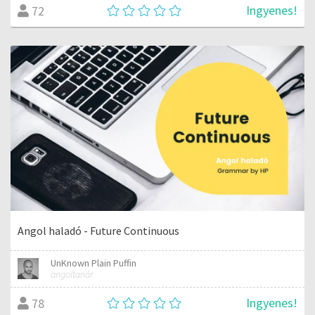
Ingyenes!
72
Angol haladó - Future Continuous
UnKnown Plain Puffin
angoltanár
Ingyenes!
78