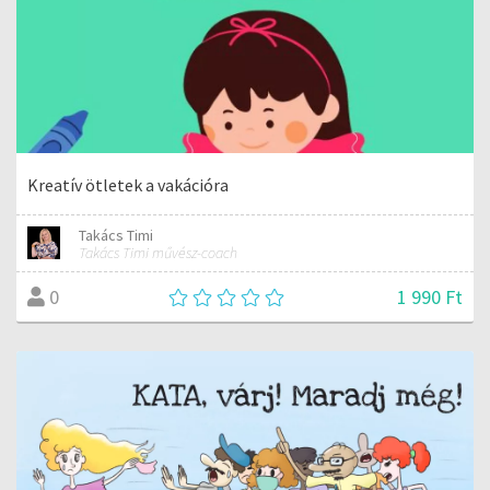
Kreatív ötletek a vakációra
Takács Timi
Takács Timi művész-coach
1 990 Ft
0