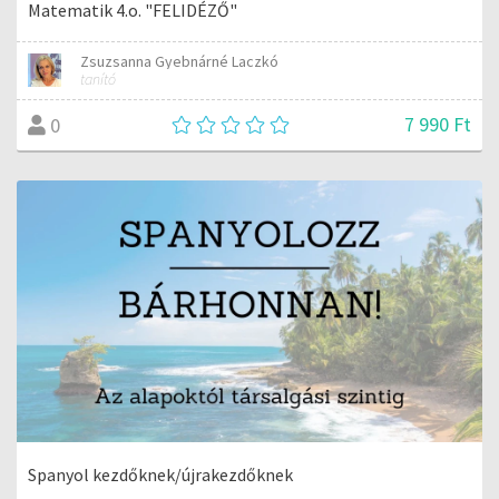
Matematik 4.o. "FELIDÉZŐ"
Zsuzsanna Gyebnárné Laczkó
tanító
7 990 Ft
0
Spanyol kezdőknek/újrakezdőknek