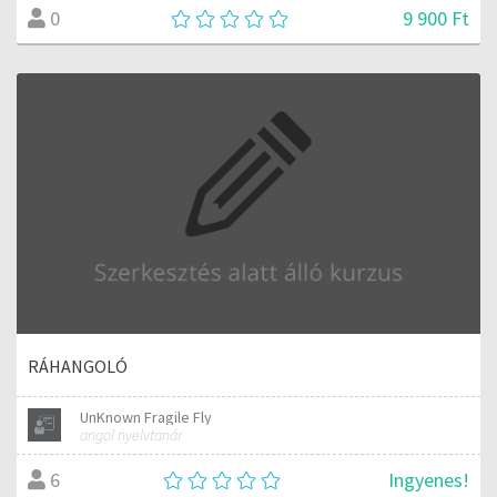
9 900 Ft
0
RÁHANGOLÓ
UnKnown Fragile Fly
angol nyelvtanár
Ingyenes!
6