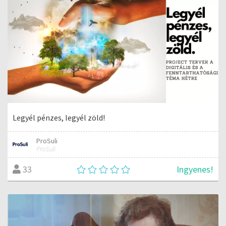
Legyél pénzes, legyél zöld!
ProSuli
ProSuli
Ingyenes!
33