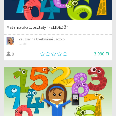
Matematika 1. osztály "FELIDÉZŐ"
Zsuzsanna Gyebnárné Laczkó
tanító
3 990 Ft
0