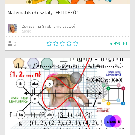
Matematika 3.osztály "FELIDÉZŐ"
Zsuzsanna Gyebnárné Laczkó
tanító
6 990 Ft
0