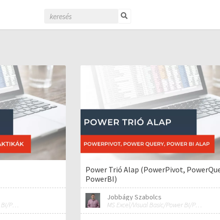
Power Trió Alap (PowerPivot, PowerQue
PowerBI)
Jobbágy Szabolcs
MS Excel/Visual Basic/Power BI/Python adatelemzési szakértő
MS Excel/Visual Basic/Power BI/Python adatelemzési szakértő