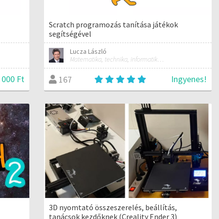
Scratch programozás tanítása játékok
segítségével
Lucza László
Matematika, technika, informatika szakos általános iskolai tanár; mentorpedagógus, mestertanár
 000 Ft
Ingyenes!
167
3D nyomtató összeszerelés, beállítás,
tanácsok kezdőknek (Creality Ender 3)