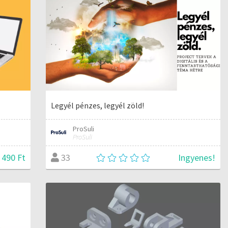
Legyél pénzes, legyél zöld!
ProSuli
ProSuli
490 Ft
Ingyenes!
33