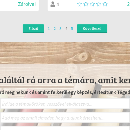
2
Zárolva!
4
Előző
1
2
3
4
5
Következő
láltál rá arra a témára, amit ke
Írd meg nekünk és amint felkerül egy képzés, értesítünk Téged