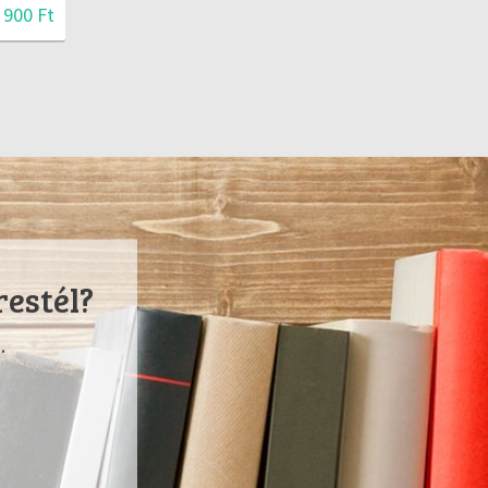
 900 Ft
restél?
.