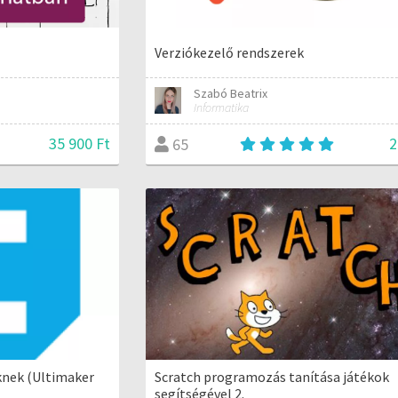
Verziókezelő rendszerek
Szabó Beatrix
Informatika
35 900 Ft
2
65
knek (Ultimaker
Scratch programozás tanítása játékok
segítségével 2.