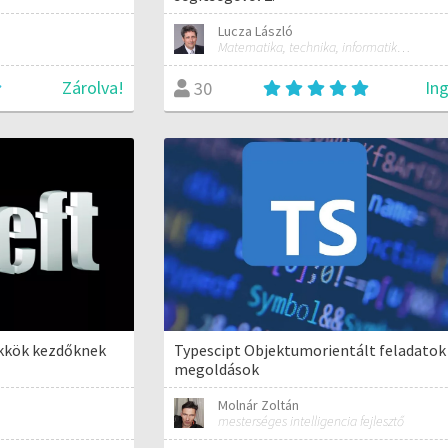
Lucza László
Matematika, technika, informatika szakos általános iskolai tanár; mentorpedagógus, mestertanár
Zárolva!
In
30
Typescipt Objektumorientált feladatok
kkök kezdőknek
megoldások
Molnár Zoltán
mesterséges intelligencia fejlesztő