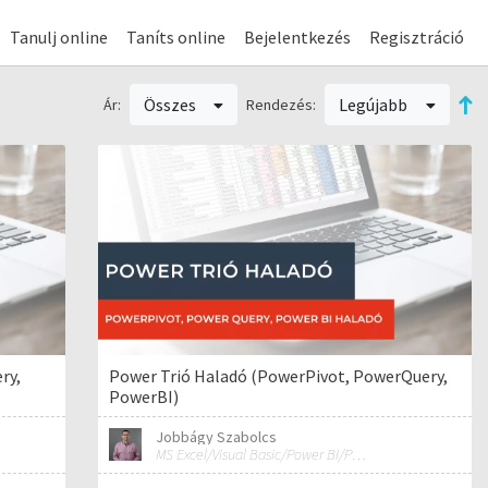
Tanulj online
Taníts online
Bejelentkezés
Regisztráció
Összes
Legújabb
Ár:
Rendezés:
ry,
Power Trió Haladó (PowerPivot, PowerQuery,
PowerBI)
Jobbágy Szabolcs
MS Excel/Visual Basic/Power BI/Python adatelemzési szakértő