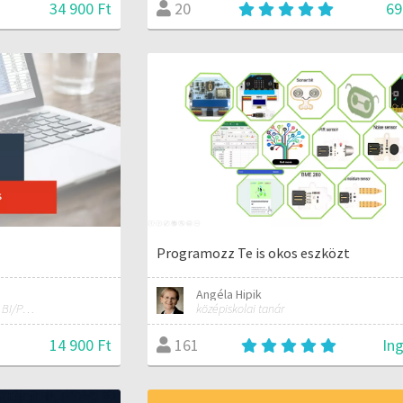
34 900 Ft
69
20
Programozz Te is okos eszközt
Angéla Hipik
MS Excel/Visual Basic/Power BI/Python adatelemzési szakértő
középiskolai tanár
14 900 Ft
In
161