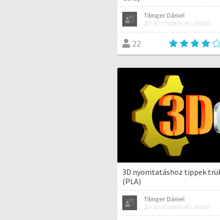
Tilinger Dániel
2D-3D modellezés oktató
22
3D nyomtatáshoz tippek trü
(PLA)
Tilinger Dániel
2D-3D modellezés oktató