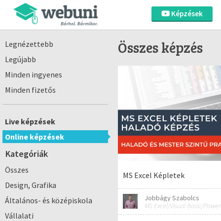
Képzések
Összes képzés
Legnézettebb
Legújabb
Minden ingyenes
Minden fizetős
Live képzések
Online képzések
Kategóriák
Összes
MS Excel Képletek
Design, Grafika
Jobbágy Szabolcs
Általános- és középiskola
Vállalati