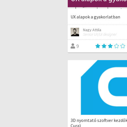
UX alapok a gyakorlatban
Nagy Attila
Senior UX/UI designer
9
3D nyomtató szoftver kezdő
Cura)