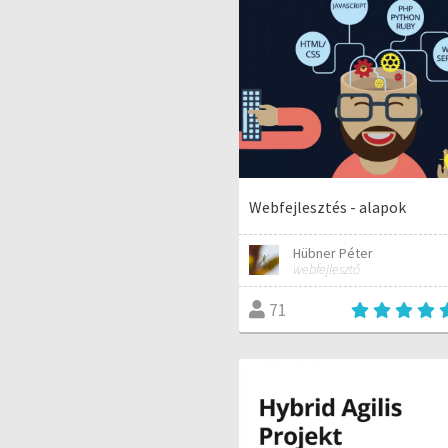
Webfejlesztés - alapok
Hübner Péter
webfejlesztő
71