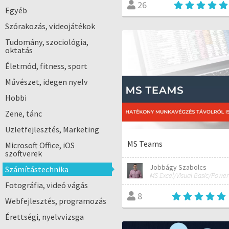
26
Egyéb
Szórakozás, videojátékok
Tudomány, szociológia,
oktatás
Életmód, fitness, sport
Művészet, idegen nyelv
Hobbi
Zene, tánc
Üzletfejlesztés, Marketing
MS Teams
Microsoft Office, iOS
szoftverek
Jobbágy Szabolcs
Számítástechnika
Fotográfia, videó vágás
8
Webfejlesztés, programozás
Érettségi, nyelvvizsga