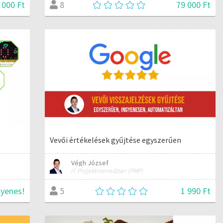
 000 Ft
79 000 Ft
8
Vevői értékelések gyűjtése egyszerűen
Végh József
IT Projektmenedzser (PMP)
gyenes!
1 990 Ft
5