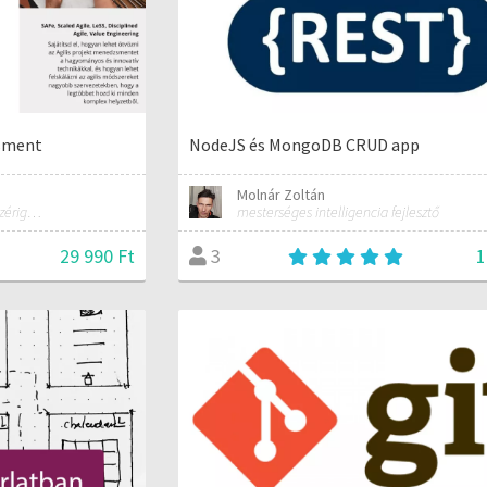
zsment
NodeJS és MongoDB CRUD app
Molnár Zoltán
Design Thinking tréner, IT vezérigazgató
mesterséges intelligencia fejlesztő
29 990 Ft
1
3