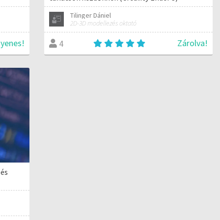
Tilinger Dániel
2D-3D modellezés oktató
gyenes!
Zárolva!
4
 és