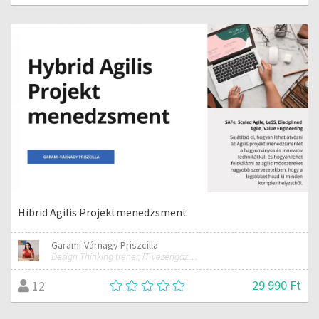
Hibrid Agilis Projektmenedzsment
Garami-Várnagy Priszcilla
Design Thinking tréner, IT vezérigazgató
29 990 Ft
12