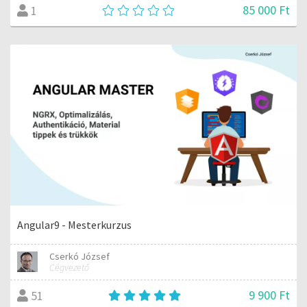
85 000 Ft
1
Angular9 - Mesterkurzus
Cserkó József
Cégvezető
9 900 Ft
51