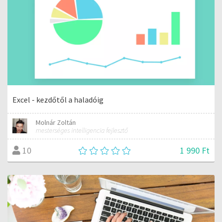
Excel - kezdőtől a haladóig
Molnár Zoltán
mesterséges intelligencia fejlesztő
1 990 Ft
10