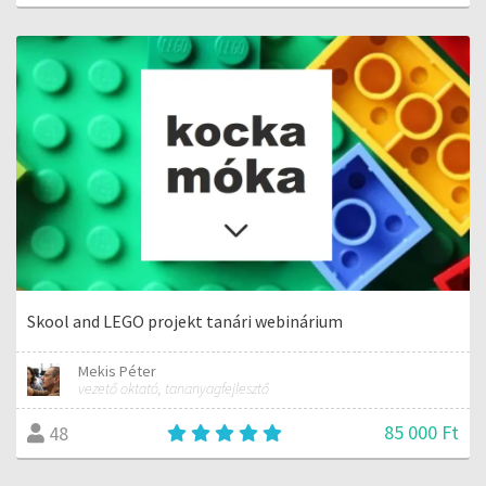
Skool and LEGO projekt tanári webinárium
Mekis Péter
vezető oktató, tananyagfejlesztő
85 000 Ft
48