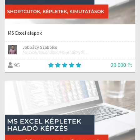
MS Excel alapok
Jobbágy Szabolcs
MS Excel/Visual Basic/Power BI/Python adatelemzési szakértő
29 000 Ft
95