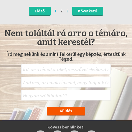
Előző
1
2
3
Következő
Nem találtál rá arra a témára,
amit kerestél?
Írd meg nekünk és amint felkerül egy képzés, értesítünk
Téged.
Kövess bennünket!