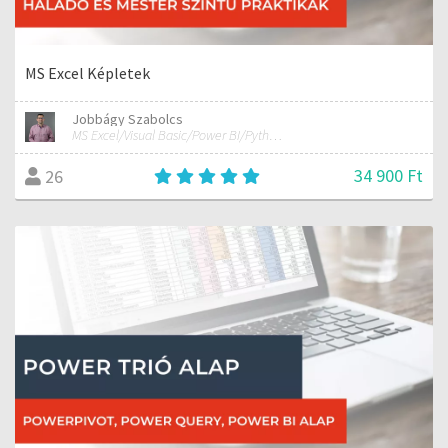
MS Excel Képletek
Jobbágy Szabolcs
MS Excel/Visual Basic/Power BI/Python adatelemzési szakértő
34 900 Ft
26