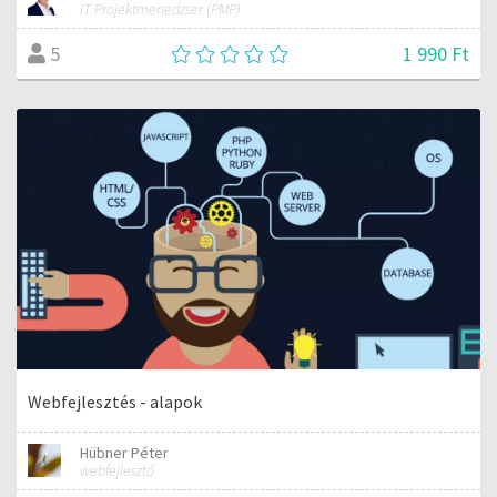
IT Projektmenedzser (PMP)
1 990 Ft
5
Webfejlesztés - alapok
Hübner Péter
webfejlesztő