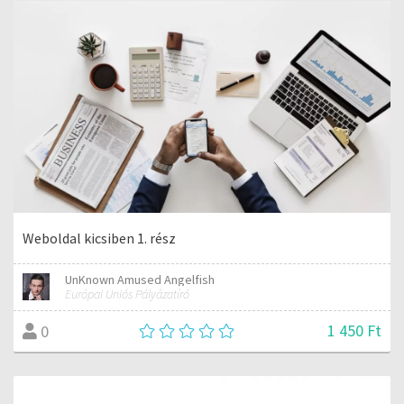
Weboldal kicsiben 1. rész
UnKnown Amused Angelfish
Európai Uniós Pályázatíró
1 450 Ft
0