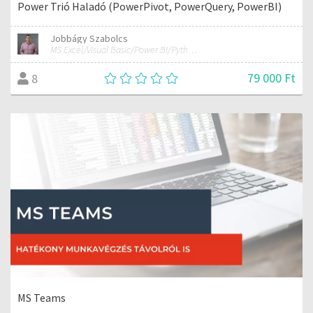
Power Trió Haladó (PowerPivot, PowerQuery, PowerBI)
Jobbágy Szabolcs
MS Excel/Visual Basic/Power BI/Python adatelemzési szakértő
79 000 Ft
8
MS Teams