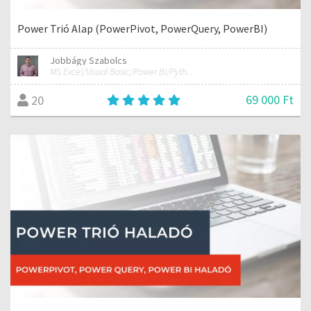
Power Trió Alap (PowerPivot, PowerQuery, PowerBI)
Jobbágy Szabolcs
MS Excel/Visual Basic/Power BI/Python adatelemzési szakértő
69 000 Ft
20