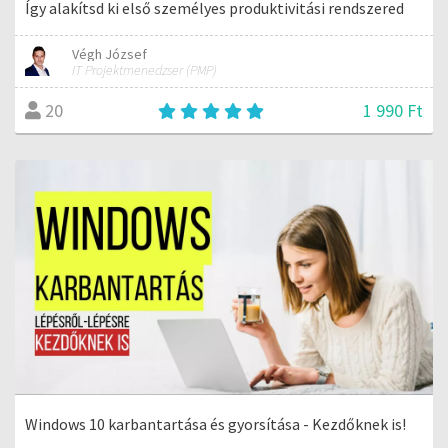
Így alakítsd ki első személyes produktivitási rendszered
Végh József
IT Projektmenedzser (PMP)
1 990 Ft
20
Windows 10 karbantartása és gyorsítása - Kezdőknek is!