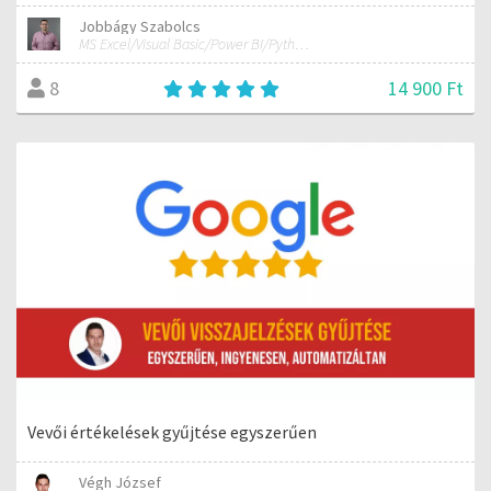
Jobbágy Szabolcs
MS Excel/Visual Basic/Power BI/Python adatelemzési szakértő
14 900 Ft
8
Vevői értékelések gyűjtése egyszerűen
Végh József