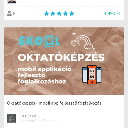
3 990 Ft
8
Oktatóképzés - mobil app fejlesztő foglalkozás
Vas Enikő
program koordinátor, tréner