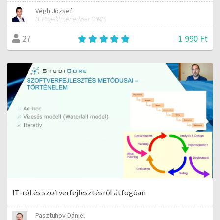
Végh József
IT Projektmenedzser (PMP)
1 990 Ft
27
IT-ról és szoftverfejlesztésről átfogóan
Pasztuhov Dániel