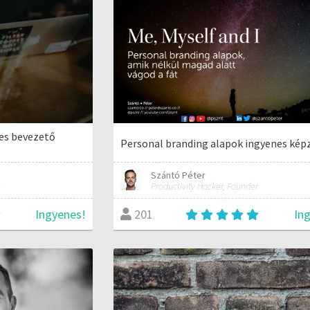
nes bevezető
Personal branding alapok ingyenes kép
Szántó Péter
Productivity Hacker, Founder
Ingyenes!
In
201