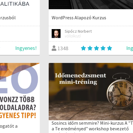
urzusból
WordPress Alapozó Kurzus
Sipőcz Norbert
vállalkozó
Ingyenes!
In
1348
Sosincs időm semmire? Mini-kurzus A "T
togatót a
a Te eredményed" workshop bevezető