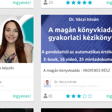
Ingyenes!
In
23
ns képzés
A magán könyvkiadás - INGYENES RÉSZ
a
Dr. Váczi István
Virtuális asszisztens & Marketing és PR szakember
író, online marketinges, online automatizálási szakember
Ingyenes!
In
81