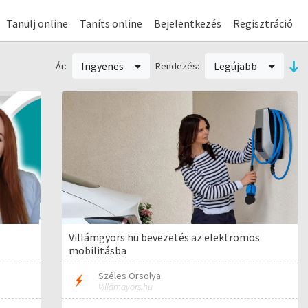
Tanulj online
Taníts online
Bejelentkezés
Regisztráció
Ingyenes
Legújabb
Ár:
Rendezés:
Villámgyors.hu bevezetés az elektromos
mobilitásba
Széles Orsolya
Villámgyors.hu