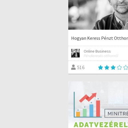
Hogyan Keress Pénzt Ottho
Online Business
Pénzkeresés otthonról
516