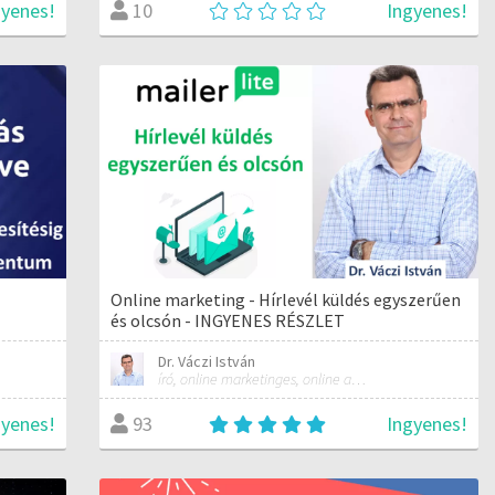
gyenes!
Ingyenes!
10
Online marketing - Hírlevél küldés egyszerűen
és olcsón - INGYENES RÉSZLET
Dr. Váczi István
író, online marketinges, online automatizálási szakember
gyenes!
Ingyenes!
93