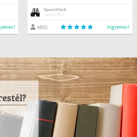
SpeechTech
SpeechTech
gyenes!
Ingyenes!
4802
restél?
.