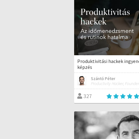
Produktivitási hackek ingye
képzés
Szántó Péter
Productivity Hacker, Founder
327