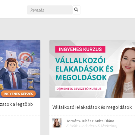
zatok a legtöbb
Vállalkozói elakadások és megoldások
Horváth-Juhász Anita Diána
Virtuális asszisztens & Marketing és PR szakember