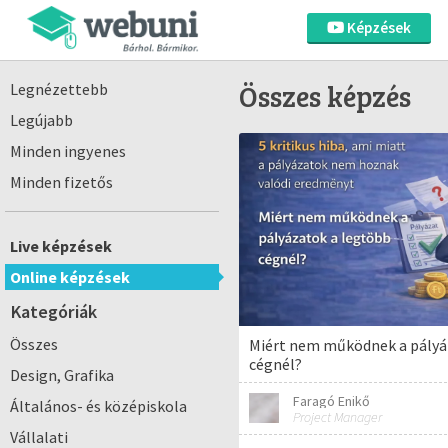
Képzések
Összes képzés
Legnézettebb
Legújabb
Minden ingyenes
Minden fizetős
Live képzések
Online képzések
Kategóriák
Összes
Miért nem működnek a pályá
cégnél?
Design, Grafika
Faragó Enikő
Általános- és középiskola
Project Manager
Vállalati