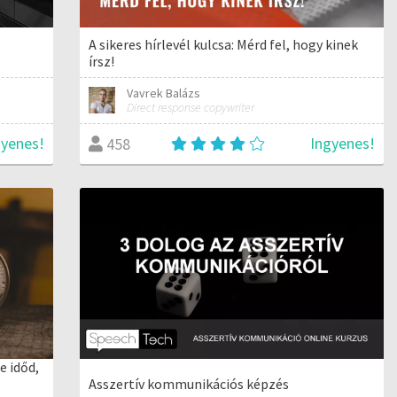
A sikeres hírlevél kulcsa: Mérd fel, hogy kinek
írsz!
Vavrek Balázs
Direct response copywriter
gyenes!
Ingyenes!
458
e időd,
Asszertív kommunikációs képzés