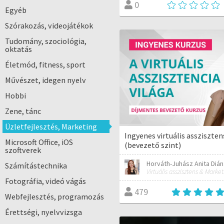
0
Egyéb
Szórakozás, videojátékok
Tudomány, szociológia,
oktatás
Életmód, fitness, sport
Művészet, idegen nyelv
Hobbi
Zene, tánc
Üzletfejlesztés, Marketing
Ingyenes virtuális assziszte
Microsoft Office, iOS
(bevezető szint)
szoftverek
Horváth-Juhász Anita Dián
Számítástechnika
Fotográfia, videó vágás
479
Webfejlesztés, programozás
Érettségi, nyelvvizsga