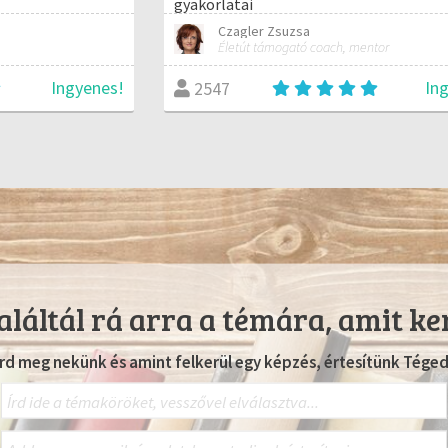
gyakorlatai
Czagler Zsuzsa
Életút támogató coach, mentor
Ingyenes!
In
2547
láltál rá arra a témára, amit ke
Írd meg nekünk és amint felkerül egy képzés, értesítünk Téged