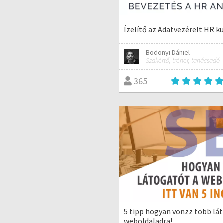
Ízelítő az Adatvezérelt HR k
Bodonyi Dániel
Szakértő, tréner, tanácsadó
365
5 tipp hogyan vonzz több lá
weboldaladra!