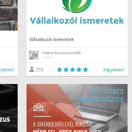
Vállalkozói ismeretek
Online Kurzusvezetők
Oktató
gyenes!
Ingyenes!
255