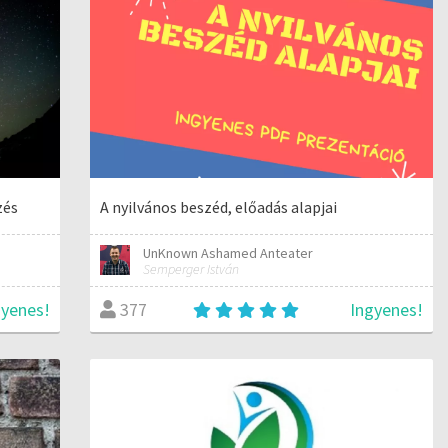
zés
A nyilvános beszéd, előadás alapjai
UnKnown Ashamed Anteater
Semperger István
gyenes!
Ingyenes!
377