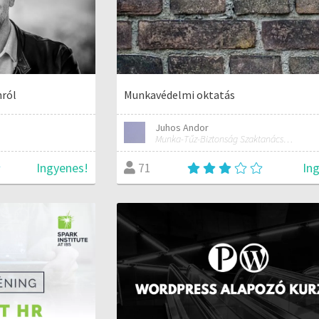
nról
Munkavédelmi oktatás
Juhos Andor
Munka-Tűz-Biztonság Szaktanácsadó Iroda
Ingyenes!
In
71