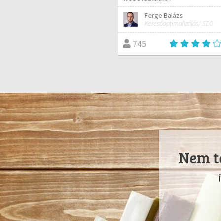
Ferge Balázs
Keresőoptimalizálás/ SEO
745
Nem ta