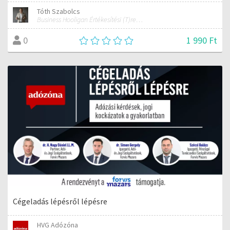
Tóth Szabolcs
Business Hooligan Értékesítési (T)rendbontó értékesítési, kommunikációs és hozzáállás tréner
1 990 Ft
0
Cégeladás lépésről lépésre
HVG Adózóna