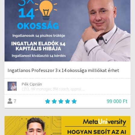
Ingatlanos Professzor 3 x 14 okossága milliókat érhet
Pék Ciprián
CEO, HR manager, BM coach, appraiser
99 000 Ft
7