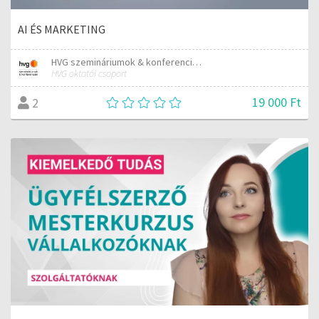
AI ÉS MARKETING
HVG szemináriumok & konferenciák
HVG oktatói csoport
19 000 Ft
2