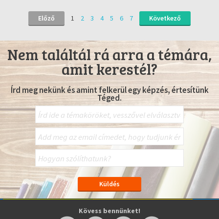
Előző
1
2
3
4
5
6
7
Következő
Nem találtál rá arra a témára,
amit kerestél?
Írd meg nekünk és amint felkerül egy képzés, értesítünk
Téged.
Kövess bennünket!