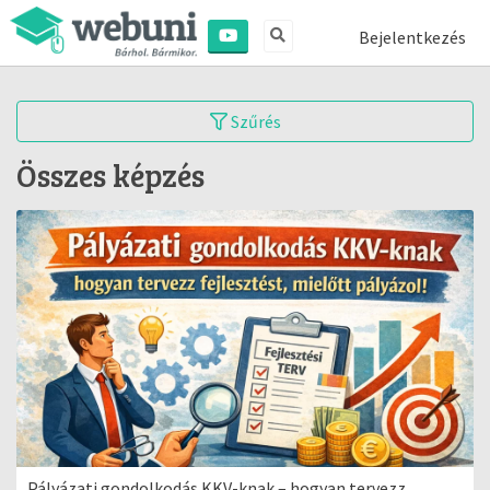
Bejelentkezés
Szűrés
Összes képzés
Pályázati gondolkodás KKV-knak – hogyan tervezz