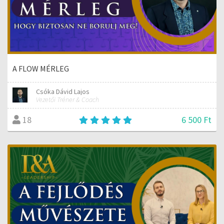
A FLOW MÉRLEG
Csóka Dávid Lajos
Vezetői Tréner & Coach
6 500 Ft
18