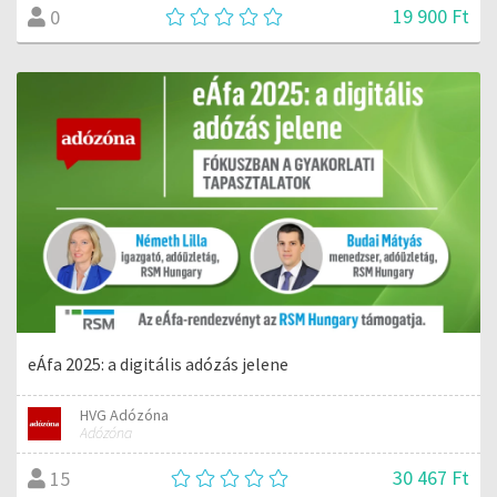
19 900 Ft
0
eÁfa 2025: a digitális adózás jelene
HVG Adózóna
Adózóna
30 467 Ft
15