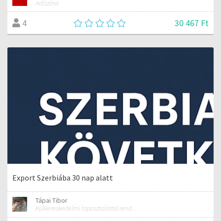
Adózóna
30 467 Ft
4
Export Szerbiába 30 nap alatt
Tápai Tibor
Külkereskedelmi tapasztalattal rendelkező szakember