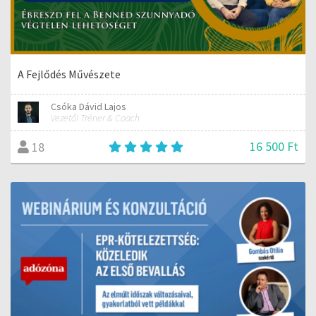
A Fejlődés Művészete
Csóka Dávid Lajos
Vezetői Tréner & Coach
16 500 Ft
18