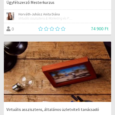
Ügyfélszerző Mesterkurzus
Horváth-Juhász Anita Diána
Virtuális asszisztens & Marketing és PR szakember
74 900 Ft
0
Virtuális asszisztens, általános üzletviteli tanácsadó