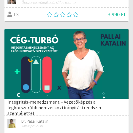
Önazonos vállalkozói stílus mentor
3 990 Ft
13
Integritás-menedzsment – Vezetőképzés a
legkorszerűbb nemzetközi irányítási rendszer-
szemlélettel
Dr. Pallai Katalin
www.pallai.hu