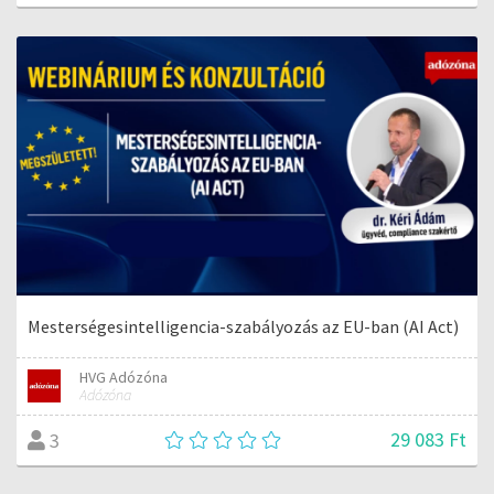
Mesterségesintelligencia-szabályozás az EU-ban (AI Act)
HVG Adózóna
Adózóna
29 083 Ft
3