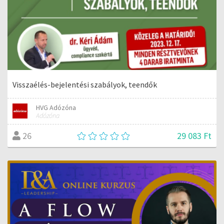
Visszaélés-bejelentési szabályok, teendők
HVG Adózóna
Adózóna
29 083 Ft
26