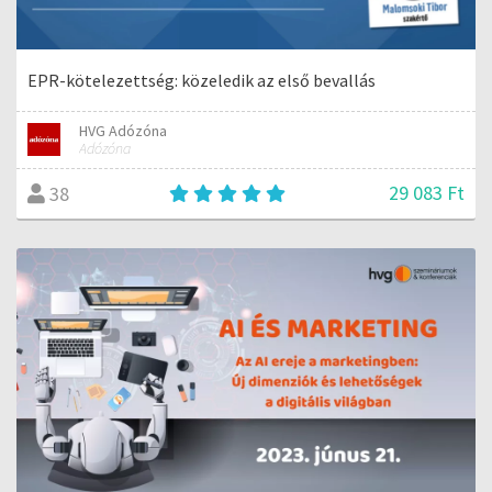
EPR-kötelezettség: közeledik az első bevallás
HVG Adózóna
Adózóna
29 083 Ft
38