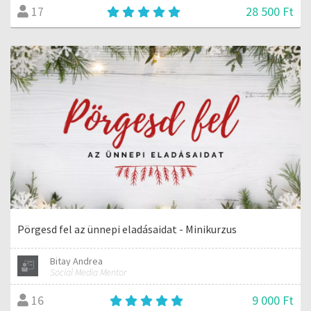
28 500 Ft
17
Pörgesd fel az ünnepi eladásaidat - Minikurzus
Bitay Andrea
Social Media Mentor
9 000 Ft
16