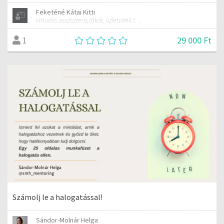
Feketéné Kátai Kitti
Virtuális asszisztens,titkár, üzletviteli tanácsadó
29 000 Ft
1
Számolj le a halogatással!
Sándor-Molnár Helga