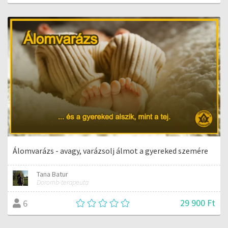
Álomvarázs - avagy, varázsolj álmot a gyereked szemére
Tana Batur
Doromb-terapeuta
29 900 Ft
6