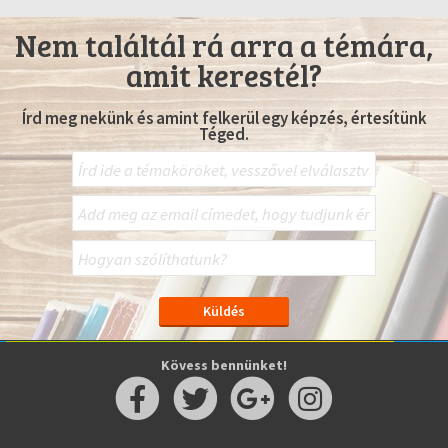
Nem találtál rá arra a témára,
amit kerestél?
Írd meg nekünk és amint felkerül egy képzés, értesítünk
Téged.
Kövess bennünket!