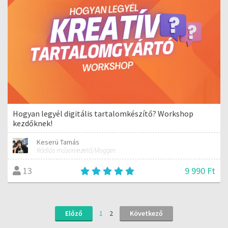
Hogyan legyél digitális tartalomkészítő? Workshop
kezdőknek!
Keserü Tamás
Rádiós műsorvezető/Vlogger
9 990 Ft
13
Előző
1
2
Következő