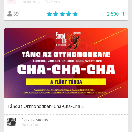
Loulou Balett Akadémia
2 500 Ft
39
Tánc az Otthonodban! Cha-Cha-Cha 1.
Szavják András
Táncoktató