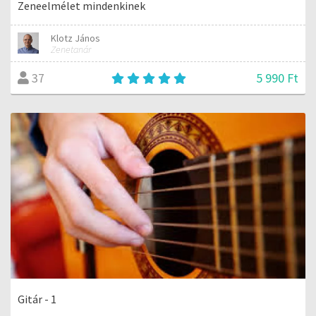
Zeneelmélet mindenkinek
Klotz János
Zenetanár
5 990 Ft
37
Gitár - 1