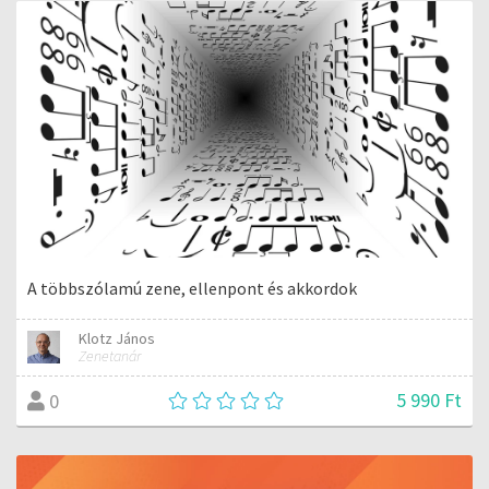
A többszólamú zene, ellenpont és akkordok
Klotz János
Zenetanár
5 990 Ft
0