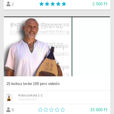
2 500 Ft
2
25 koboz lecke 100 perc videón
Koboziskola 1-2
Kobozoktatás
35 000 Ft
9