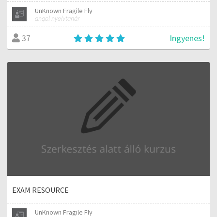
UnKnown Fragile Fly
angol nyelvtanár
Ingyenes!
37
EXAM RESOURCE
UnKnown Fragile Fly