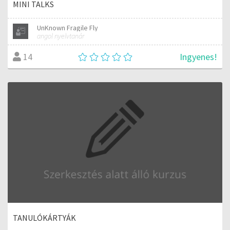
MINI TALKS
UnKnown Fragile Fly
angol nyelvtanár
Ingyenes!
14
TANULÓKÁRTYÁK