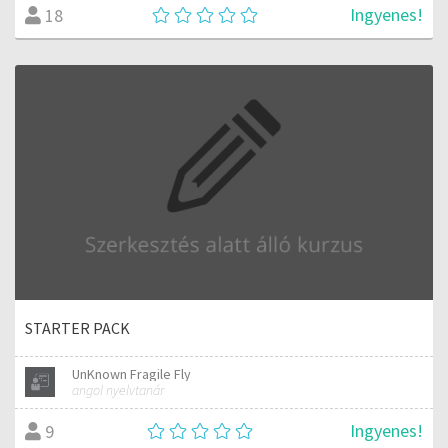
Ingyenes!
18
STARTER PACK
UnKnown Fragile Fly
angol nyelvtanár
Ingyenes!
9