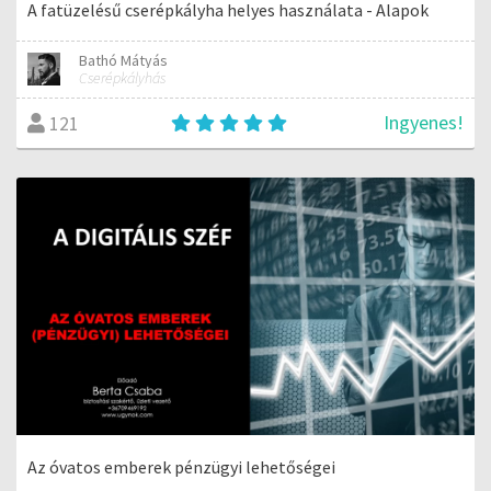
A fatüzelésű cserépkályha helyes használata - Alapok
Bathó Mátyás
Cserépkályhás
Ingyenes!
121
Az óvatos emberek pénzügyi lehetőségei