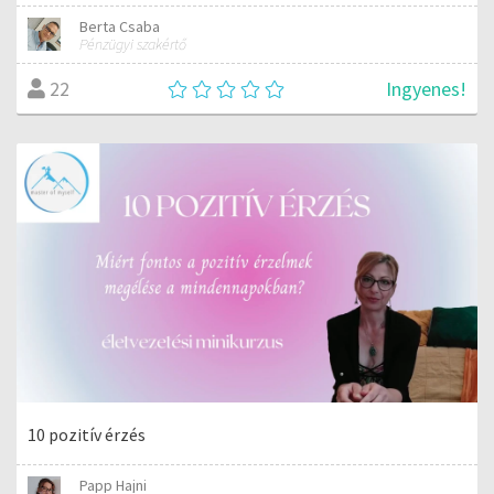
Berta Csaba
Pénzügyi szakértő
Ingyenes!
22
10 pozitív érzés
Papp Hajni