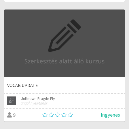
VOCAB UPDATE
UnKnown Fragile Fly
angol nyelvtanár
Ingyenes!
9