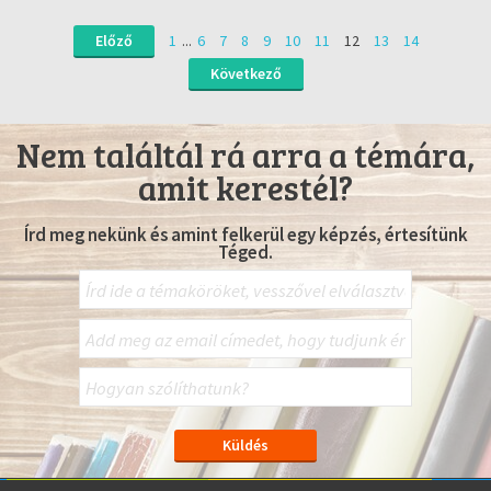
Előző
1
...
6
7
8
9
10
11
12
13
14
Következő
Nem találtál rá arra a témára,
amit kerestél?
Írd meg nekünk és amint felkerül egy képzés, értesítünk
Téged.