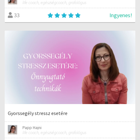
life coach, egészségcoach, grafológus
Ingyenes!
33
Gyorssegély stressz esetére
Papp Hajni
life coach, egészségcoach, grafológus