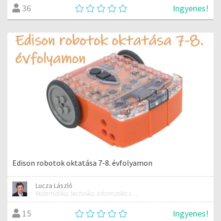
Ingyenes!
36
Edison robotok oktatása 7-8. évfolyamon
Lucza László
Matematika, technika, informatika szakos általános iskolai tanár; mentorpedagógus, mestertanár
Ingyenes!
15