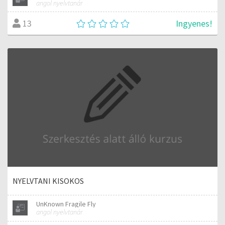
angol nyelvtanár
Ingyenes!
13
NYELVTANI KISOKOS
UnKnown Fragile Fly
angol nyelvtanár