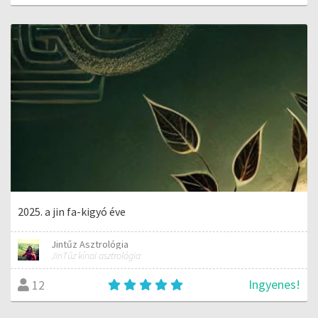
2025. a jin fa-kigyó éve
Jintűz Asztrológia
JinTűz kínai asztrológia
Ingyenes!
12