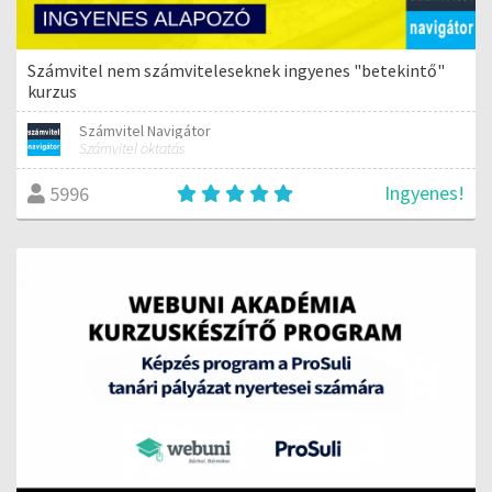
Számvitel nem számviteleseknek ingyenes "betekintő"
kurzus
Számvitel Navigátor
Számvitel oktatás
Ingyenes!
5996