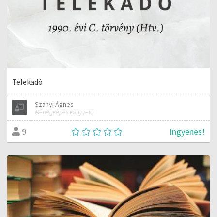
Telekadó
Szanyi Ágnes
Mérlegképes könyvelő
Ingyenes!
9