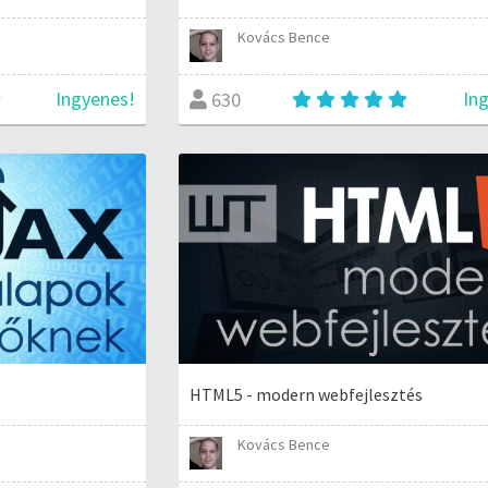
Kovács Bence
Ingyenes!
In
630
HTML5 - modern webfejlesztés
Kovács Bence