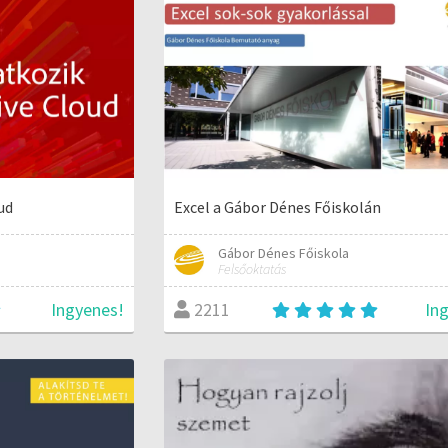
ud
Excel a Gábor Dénes Főiskolán
Gábor Dénes Főiskola
Felsőoktatás
Ingyenes!
In
2211