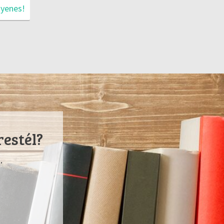
gyenes!
restél?
.