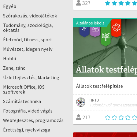
327
Egyéb
Szórakozás, videojátékok
Általános iskola
Tudomány, szociológia,
oktatás
Életmód, fitness, sport
Művészet, idegen nyelv
Hobbi
Zene, tánc
Üzletfejlesztés, Marketing
Állatok testfelépítése
Microsoft Office, iOS
szoftverek
HRTD
Számítástechnika
Tudományról természetesen
Fotográfia, videó vágás
217
Webfejlesztés, programozás
Érettségi, nyelvvizsga