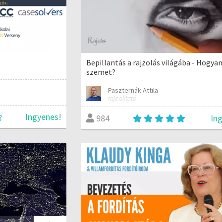
Bepillantás a rajzolás világába - Hogyan
szemet?
Paszternák Attila
rajz oktató
Ingyenes!
In
984