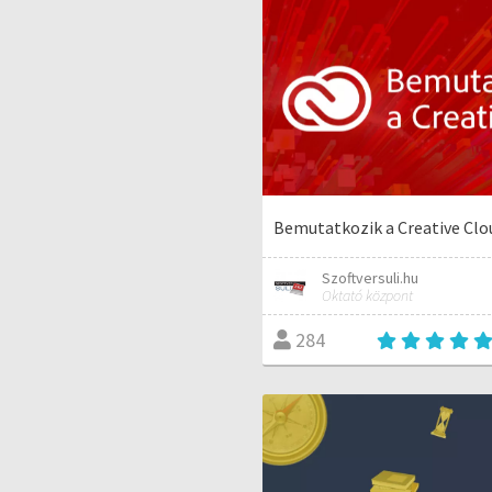
Bemutatkozik a Creative Clo
Szoftversuli.hu
Oktató központ
284