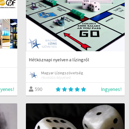
Hétköznapi nyelven a lízingről
Magyar Lízingszövetség
Hivatalos képzések
gyenes!
Ingyenes!
590