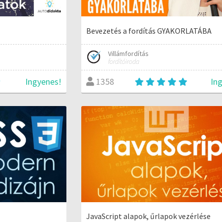
Bevezetés a fordítás GYAKORLATÁBA
Villámfordítás
fordítóiroda
Ingyenes!
In
1358
JavaScript alapok, űrlapok vezérlése