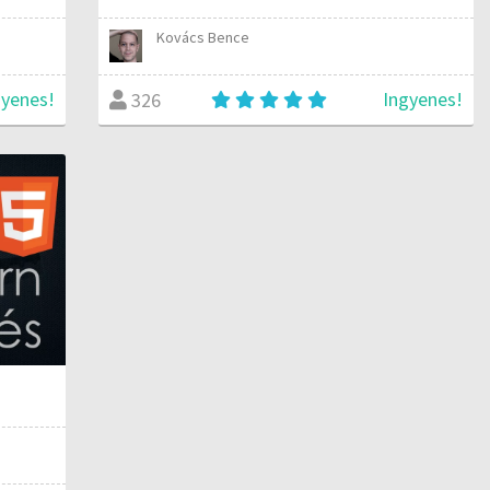
Kovács Bence
gyenes!
Ingyenes!
326