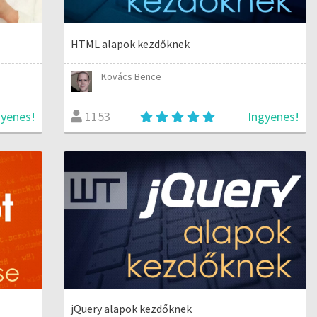
HTML alapok kezdőknek
Kovács Bence
gyenes!
Ingyenes!
1153
jQuery alapok kezdőknek