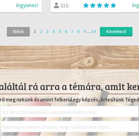
Ingyenes!
In
316
Előző
1
2
3
4
5
6
7
8
9
...
14
Következő
láltál rá arra a témára, amit ke
Írd meg nekünk és amint felkerül egy képzés, értesítünk Téged