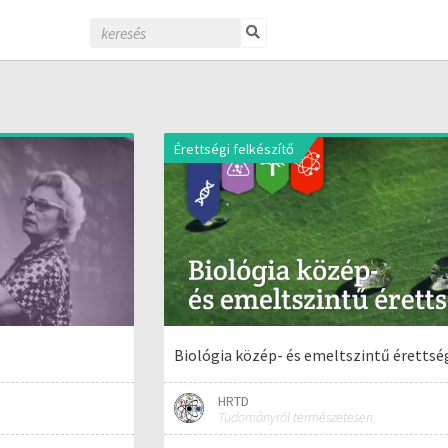
Érettségi felkészítő
Biológia közép- és emeltszintű érettsé
HRTD
Tudományról természetesen