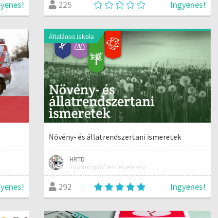
gyenes!
Ingyenes!
225
Általános iskola
Növény- és állatrendszertani ismeretek
HRTD
Tudományról természetesen
gyenes!
Ingyenes!
292