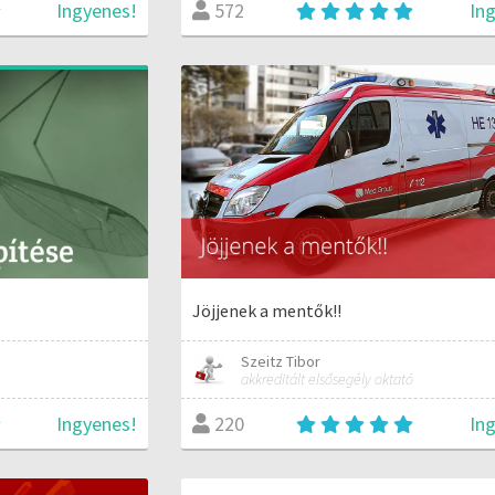
Ingyenes!
In
572
Jöjjenek a mentők!!
Szeitz Tibor
akkreditált elsősegély oktató
Ingyenes!
In
220