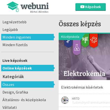
Képzések
Összes képzés
Legnézettebb
Legújabb
Középiskola
Minden ingyenes
Minden fizetős
Live képzések
Online képzések
Kategóriák
Összes
Elektrokémiai kísérletek
Design, Grafika
HRTD
Általános- és középiskola
Tudományról természetesen
Vállalati