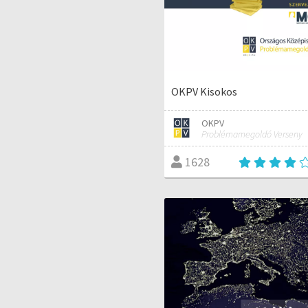
OKPV Kisokos
OKPV
Problémamegoldó Verseny
1628