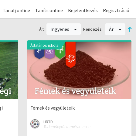
Tanulj online
Taníts online
Bejelentkezés
Regisztráció
Ingyenes
Ár
Ár:
Rendezés:
Általános iskola
gi
Fémek és vegyületeik
HRTD
Tudományról természetesen