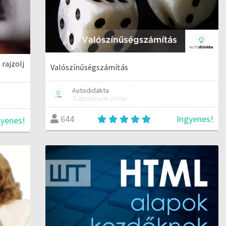
 rajzolj
Valószínűségszámítás
Autodidakta
Tudományok online
Ingyenes!
644
gyenes!