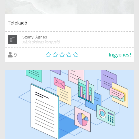
Telekadó
Szanyi Ágnes
Mérlegképes könyvelő
Ingyenes!
9