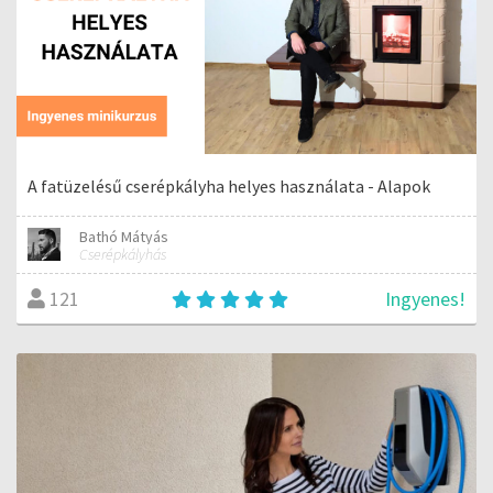
A fatüzelésű cserépkályha helyes használata - Alapok
Bathó Mátyás
Cserépkályhás
Ingyenes!
121