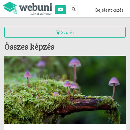
Bejelentkezés
Szűrés
Összes képzés