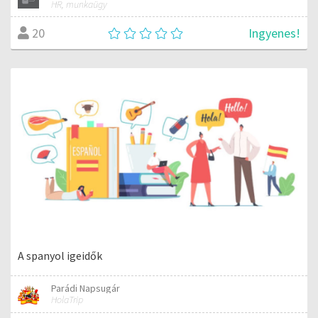
HR, munkaügy
Ingyenes!
20
A spanyol igeidők
Parádi Napsugár
HolaTrip