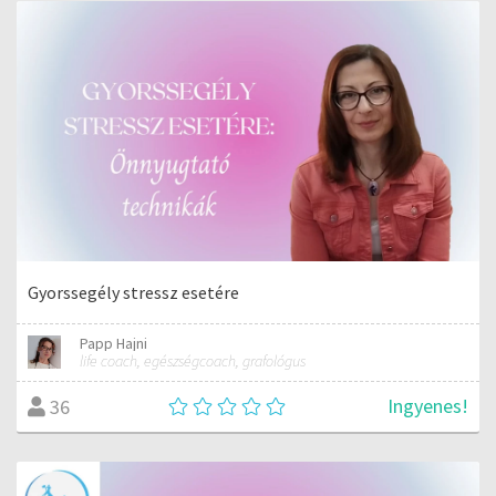
Gyorssegély stressz esetére
Papp Hajni
life coach, egészségcoach, grafológus
Ingyenes!
36