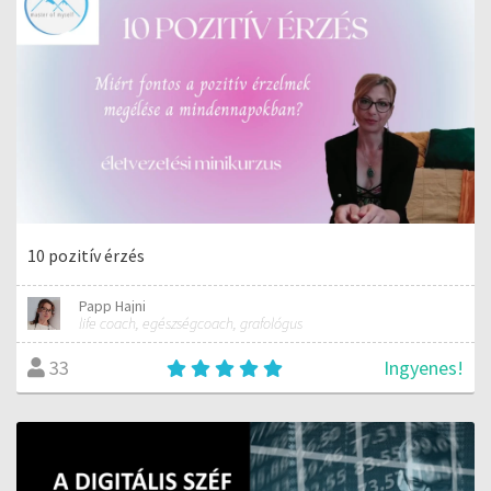
10 pozitív érzés
Papp Hajni
life coach, egészségcoach, grafológus
Ingyenes!
33