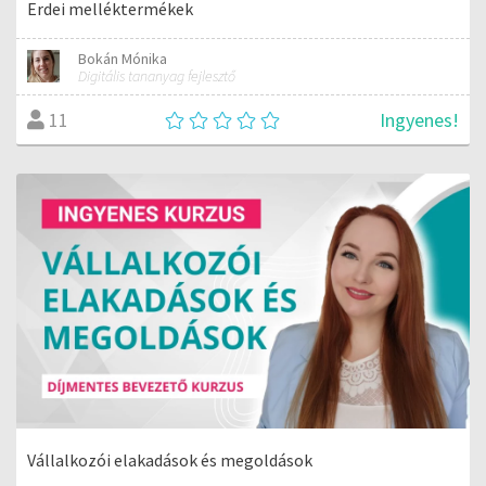
Erdei melléktermékek
Bokán Mónika
Digitális tananyag fejlesztő
Ingyenes!
11
Vállalkozói elakadások és megoldások