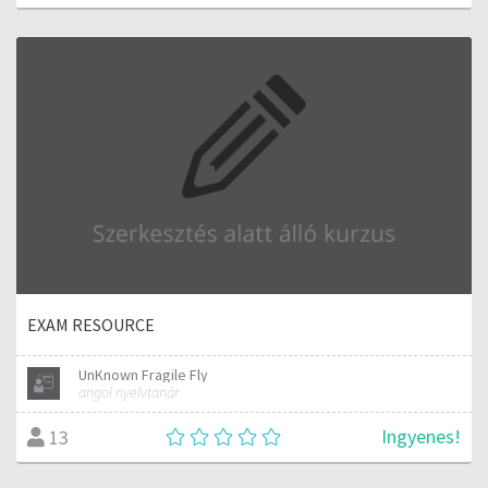
EXAM RESOURCE
UnKnown Fragile Fly
angol nyelvtanár
Ingyenes!
13