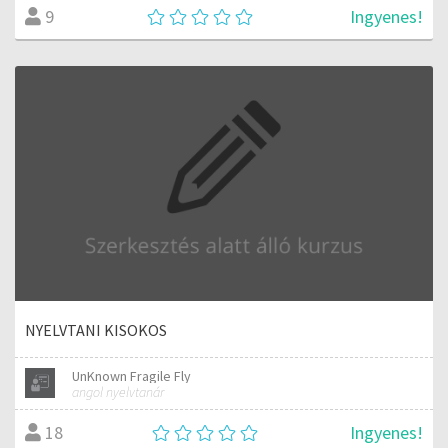
Ingyenes!
9
NYELVTANI KISOKOS
UnKnown Fragile Fly
angol nyelvtanár
Ingyenes!
18