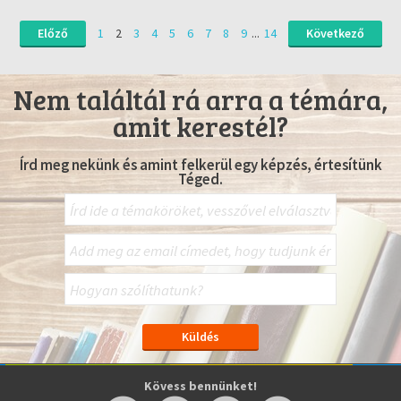
Előző
1
2
3
4
5
6
7
8
9
...
14
Következő
Nem találtál rá arra a témára,
amit kerestél?
Írd meg nekünk és amint felkerül egy képzés, értesítünk
Téged.
Kövess bennünket!