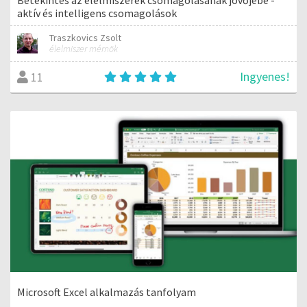
aktív és intelligens csomagolások
Traszkovics Zsolt
élelmiszer mérnök
Ingyenes!
11
Microsoft Excel alkalmazás tanfolyam