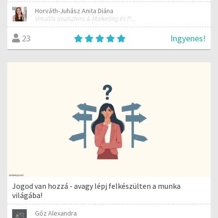
Horváth-Juhász Anita Diána
Virtuális asszisztens & Marketing és PR szakember
Ingyenes!
23
Jogod van hozzá - avagy lépj felkészülten a munka
világába!
Gőz Alexandra