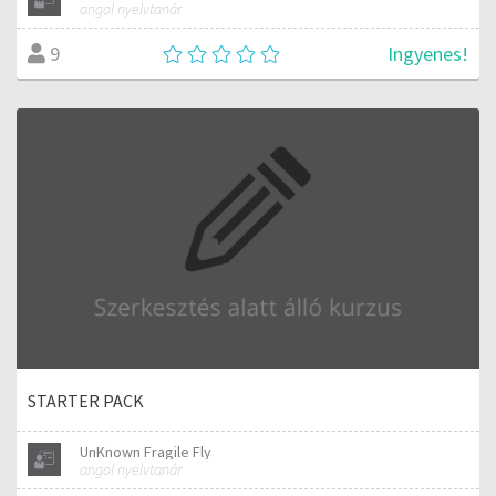
angol nyelvtanár
Ingyenes!
9
STARTER PACK
UnKnown Fragile Fly
angol nyelvtanár