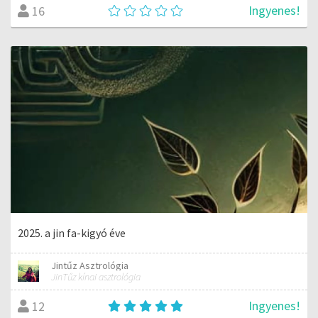
Ingyenes!
16
2025. a jin fa-kigyó éve
Jintűz Asztrológia
JinTűz kínai asztrológia
Ingyenes!
12