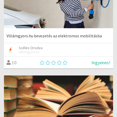
Villámgyors.hu bevezetés az elektromos mobilitásba
Széles Orsolya
Villámgyors.hu
Ingyenes!
10