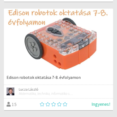
Edison robotok oktatása 7-8. évfolyamon
Lucza László
Matematika, technika, informatika szakos általános iskolai tanár; mentorpedagógus, mestertanár
Ingyenes!
15