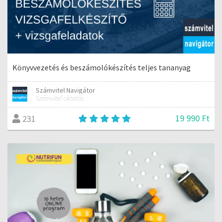
Könyvvezetés és beszámolókészítés teljes tananyag
Számvitel Navigátor
Számvitel oktatás
19 990 Ft
231