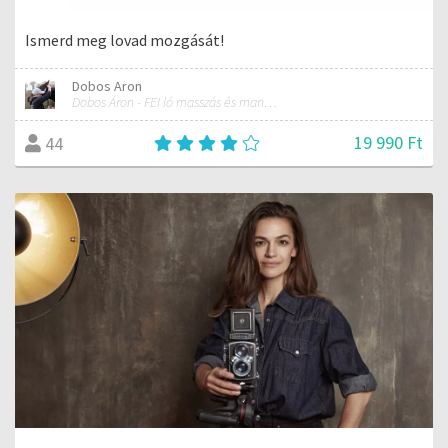
Ismerd meg lovad mozgását!
Dobos Aron
Dobos Áron - FEI ló masszás és manuálterapeuta
19 990 Ft
44