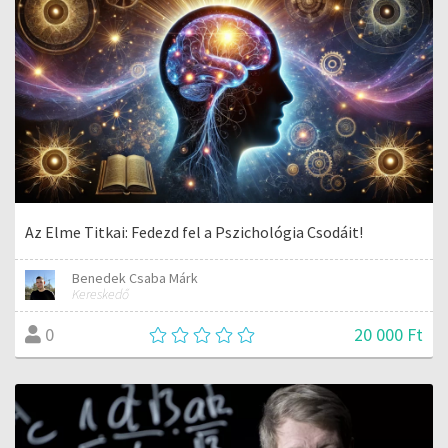
Az Elme Titkai: Fedezd fel a Pszichológia Csodáit!
Benedek Csaba Márk
Kereskedő
20 000 Ft
0