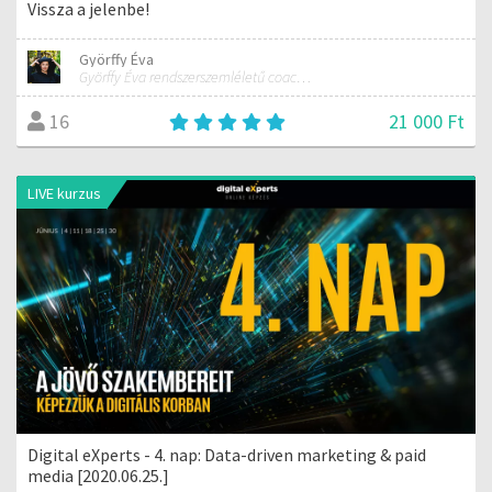
Vissza a jelenbe!
Györffy Éva
Györffy Éva rendszerszemléletű coach, tréner, alternatív mozgás- és erdőterápiás szakember
21 000 Ft
16
LIVE kurzus
Digital eXperts - 4. nap: Data-driven marketing & paid
media [2020.06.25.]