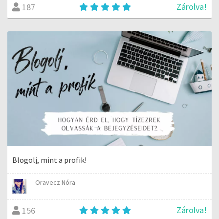
Zárolva!
187
Blogolj, mint a profik!
Oravecz Nóra
Zárolva!
156