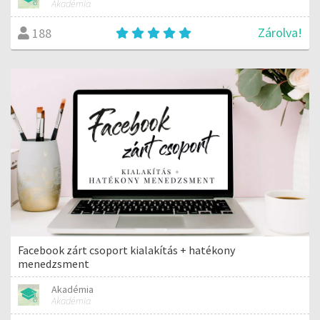
Akadémia
Zárolva!
188
Facebook zárt csoport kialakítás + hatékony
menedzsment
Akadémia
Akadémia