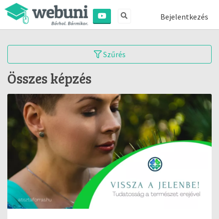
Bejelentkezés
Szűrés
Összes képzés