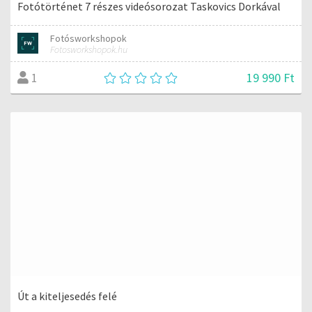
Fotótörténet 7 részes videósorozat Taskovics Dorkával
Fotósworkshopok
Fotosworkshopok.hu
19 990 Ft
1
Út a kiteljesedés felé