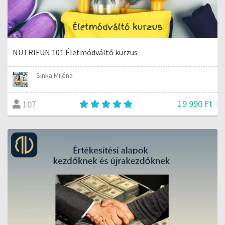
NUTRIFUN 101 Életmódváltó kurzus
Sinka Miléna
19 990 Ft
107