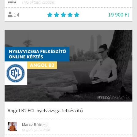
HVG oktatói csoport
19 900 Ft
14
Angol B2 ECL nyelvvizsga felkészítő
Märcz Róbert
angol nyelvtanár