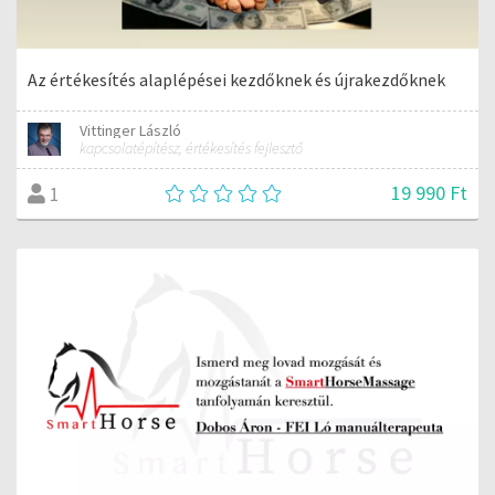
Az értékesítés alaplépései kezdőknek és újrakezdőknek
Vittinger László
kapcsolatépítész, értékesítés fejlesztő
19 990 Ft
1