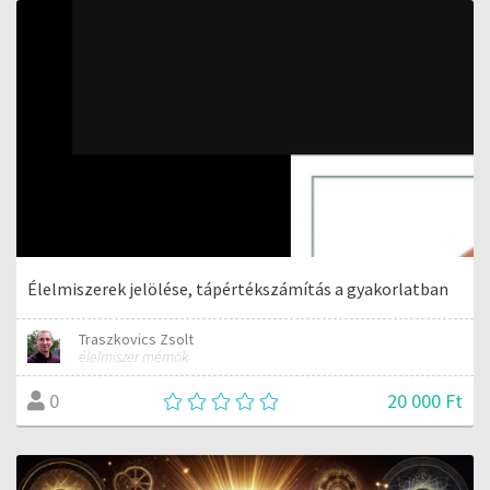
Élelmiszerek jelölése, tápértékszámítás a gyakorlatban
Traszkovics Zsolt
élelmiszer mérnök
20 000 Ft
0