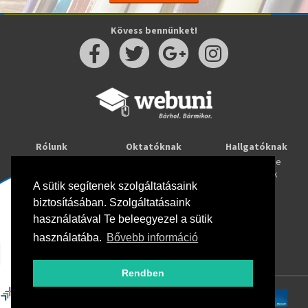
Kövess bennünket!
Rólunk
Oktatóknak
Hallgatóknak
Kapcsolat
Taníts online
Tanulj online
Oktatóink
Webuni blog
Képzések
A sütik segítenek szolgáltatásaink
Webuni Stúdió
biztosításában. Szolgáltatásaink
Info
használatával Te beleegyezel a sütik
Adatkezelési tájékoztató
ÁSZF
használatába.
Bővebb információ
Hirlevél adatkezelési tájékoztató
GYIK
Rendben