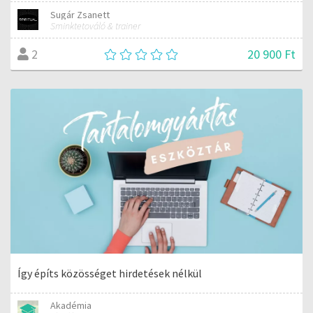
Sugár Zsanett
Sminktetováló & trainer
20 900 Ft
2
Így építs közösséget hirdetések nélkül
Akadémia