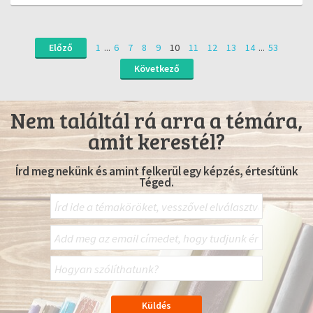
Előző
1
...
6
7
8
9
10
11
12
13
14
...
53
Következő
Nem találtál rá arra a témára,
amit kerestél?
Írd meg nekünk és amint felkerül egy képzés, értesítünk
Téged.