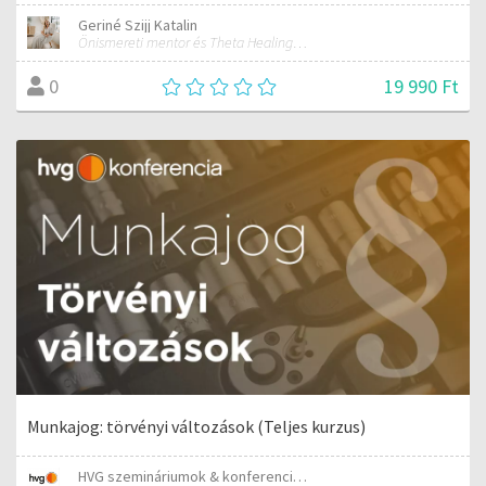
Geriné Szijj Katalin
Önismereti mentor és Theta Healing konzulens
19 990 Ft
0
Munkajog: törvényi változások (Teljes kurzus)
HVG szemináriumok & konferenciák