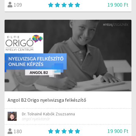
19 900 Ft
109
Angol B2 Origo nyelvvizsga felkészítő
Dr. Tolnainé Kabók Zsuzsanna
angol nyelvtanár
19 900 Ft
180