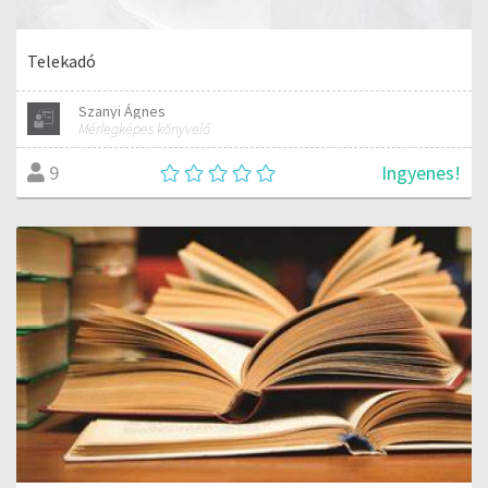
Telekadó
Szanyi Ágnes
Mérlegképes könyvelő
Ingyenes!
9