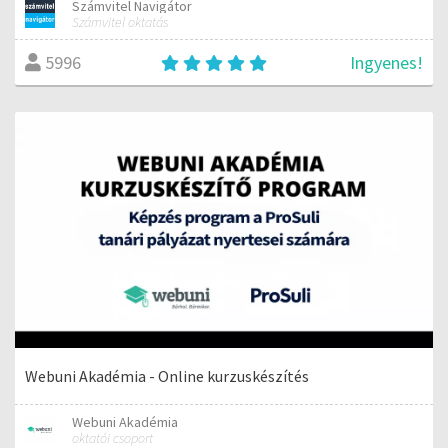
Számvitel Navigátor
Számvitel oktatás
Ingyenes!
5996
Webuni Akadémia - Online kurzuskészítés
Webuni Akadémia
oktatói csoport