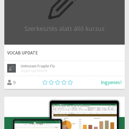
VOCAB UPDATE
UnKnown Fragile Fly
angol nyelvtanár
Ingyenes!
9