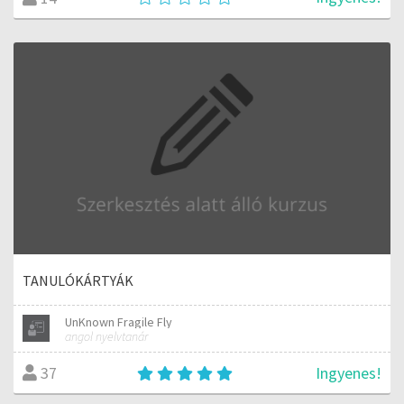
TANULÓKÁRTYÁK
UnKnown Fragile Fly
angol nyelvtanár
Ingyenes!
37