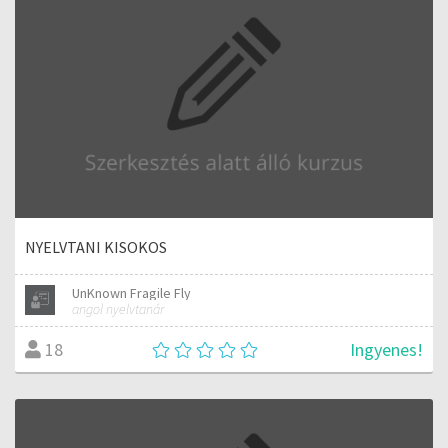
NYELVTANI KISOKOS
UnKnown Fragile Fly
angol nyelvtanár
Ingyenes!
18