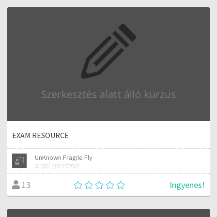
EXAM RESOURCE
UnKnown Fragile Fly
angol nyelvtanár
Ingyenes!
13