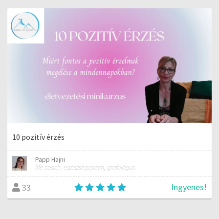
10 pozitív érzés
Papp Hajni
life coach, egészségcoach, grafológus
Ingyenes!
33