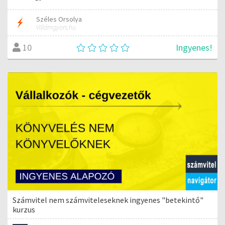
Széles Orsolya
Villámgyors.hu
Ingyenes!
10
Számvitel nem számviteleseknek ingyenes "betekintő"
kurzus