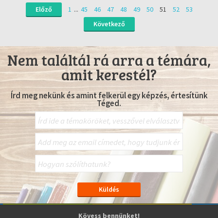
Előző
1
...
45
46
47
48
49
50
51
52
53
Következő
Nem találtál rá arra a témára,
amit kerestél?
Írd meg nekünk és amint felkerül egy képzés, értesítünk
Téged.
Kövess bennünket!