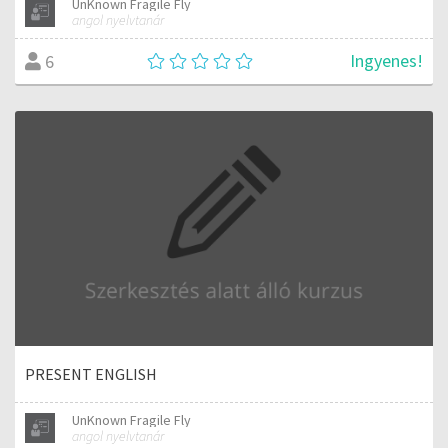
UnKnown Fragile Fly
angol nyelvtanár
Ingyenes!
6
PRESENT ENGLISH
UnKnown Fragile Fly
angol nyelvtanár