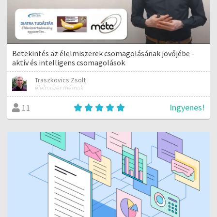
Betekintés az élelmiszerek csomagolásának jövőjébe -
aktív és intelligens csomagolások
Traszkovics Zsolt
élelmiszer mérnök
Ingyenes!
11