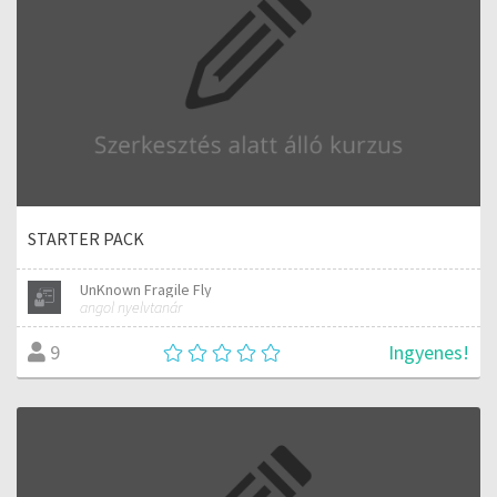
STARTER PACK
UnKnown Fragile Fly
angol nyelvtanár
Ingyenes!
9