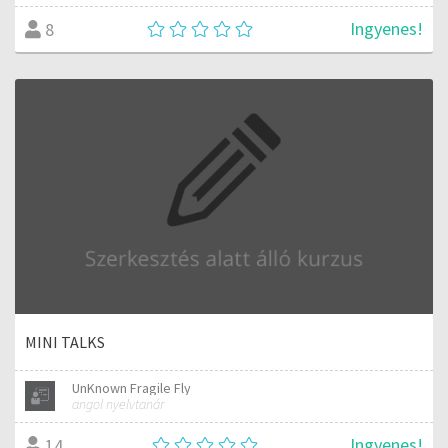
Ingyenes!
8
MINI TALKS
UnKnown Fragile Fly
angol nyelvtanár
Ingyenes!
14