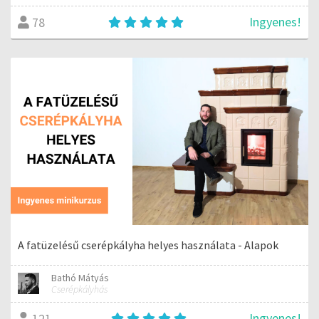
Ingyenes!
78
A fatüzelésű cserépkályha helyes használata - Alapok
Bathó Mátyás
Cserépkályhás
Ingyenes!
121