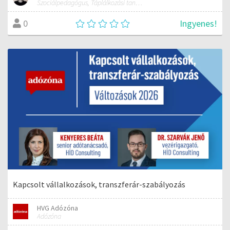
Szociálpedagógus, Táplálkozási tanácsadó, Mozgásterápiás szemléletű fejlesztő
Ingyenes!
0
Kapcsolt vállalkozások, transzferár-szabályozás
HVG Adózóna
Adózóna