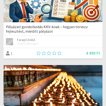
Pályázati gondolkodás KKV-knak – hogyan tervezz
fejlesztést, mielőtt pályázol
Faragó Enikő
Project Manager
4 499 Ft
1