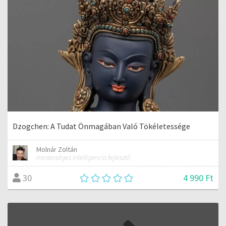
Dzogchen: A Tudat Önmagában Való Tökéletessége
Molnár Zoltán
mesterséges intelligencia fejlesztő
4 990 Ft
30