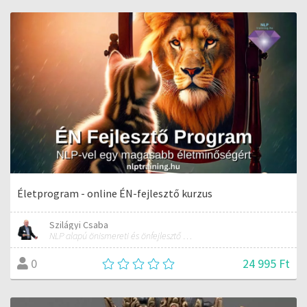
Életprogram - online ÉN-fejlesztő kurzus
Szilágyi Csaba
NLP alapú önismereti és önfejlesztő képzések
24 995 Ft
0