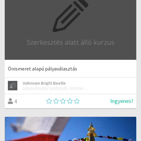
Önismeret alapú pályaválasztás
UnKnown Bright Beetle
pályaválasztási tanácsadó, önismereti tréner
Ingyenes!
4