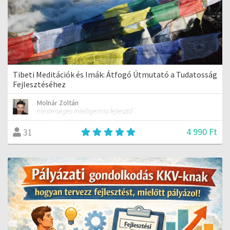
Tibeti Meditációk és Imák: Átfogó Útmutató a Tudatosság
Fejlesztéséhez
Molnár Zoltán
mesterséges intelligencia fejlesztő
4 990 Ft
31