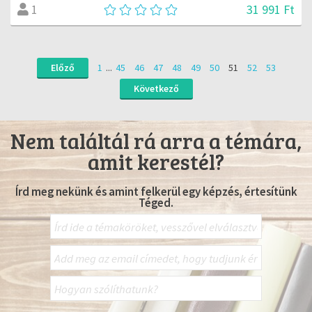
31 991 Ft
1
Előző
1
...
45
46
47
48
49
50
51
52
53
Következő
Nem találtál rá arra a témára,
amit kerestél?
Írd meg nekünk és amint felkerül egy képzés, értesítünk
Téged.