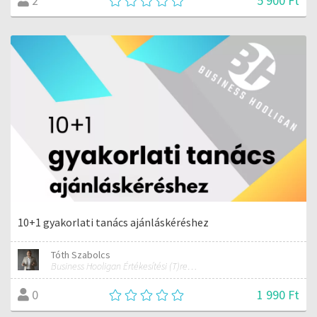
5 900 Ft
2
10+1 gyakorlati tanács ajánláskéréshez
Tóth Szabolcs
Business Hooligan Értékesítési (T)rendbontó értékesítési, kommunikációs és hozzáállás tréner
1 990 Ft
0