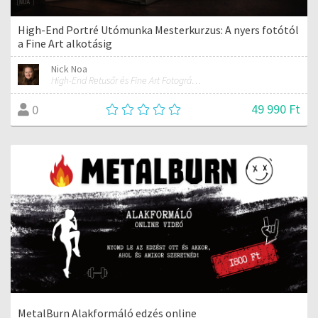
High-End Portré Utómunka Mesterkurzus: A nyers fotótól
a Fine Art alkotásig
Nick Noa
High-End Retusőr és Fine Art Fotográfus
49 990 Ft
0
MetalBurn Alakformáló edzés online