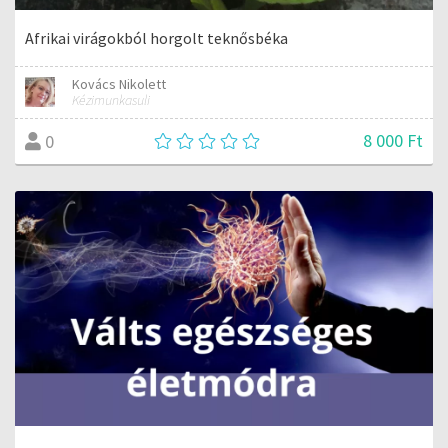
Afrikai virágokból horgolt teknősbéka
Kovács Nikolett
Kézimunkasuli
8 000 Ft
0