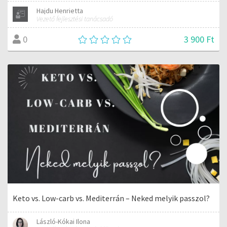
Hajdu Henrietta
Vezető fejlesztési tanácsadó
3 900 Ft
0
Keto vs. Low-carb vs. Mediterrán – Neked melyik passzol?
László-Kókai Ilona