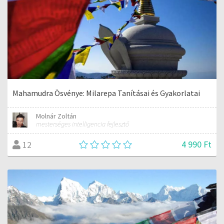
Mahamudra Ösvénye: Milarepa Tanításai és Gyakorlatai
Molnár Zoltán
mesterséges intelligencia fejlesztő
4 990 Ft
12