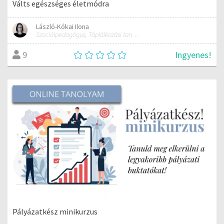
Válts egészséges életmódra
László-Kókai Ilona
Szociálpedagógus, Táplálkozási tanácsadó, Mozgásterápiás szemléletű fejlesztő
Ingyenes!
9
Pályázatkész minikurzus