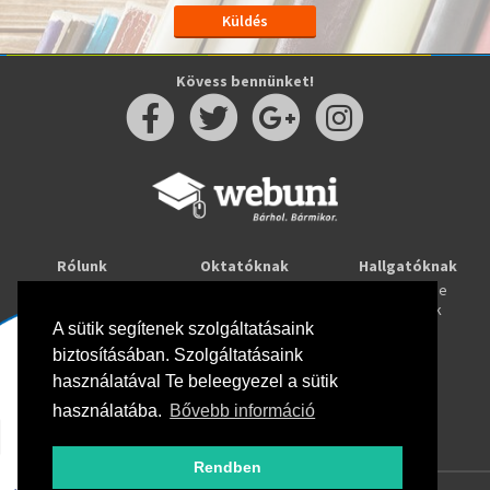
Kövess bennünket!
Rólunk
Oktatóknak
Hallgatóknak
Kapcsolat
Taníts online
Tanulj online
Oktatóink
Webuni blog
Képzések
A sütik segítenek szolgáltatásaink
Webuni Stúdió
biztosításában. Szolgáltatásaink
Info
használatával Te beleegyezel a sütik
Adatkezelési tájékoztató
ÁSZF
használatába.
Bővebb információ
Hirlevél adatkezelési tájékoztató
GYIK
Rendben