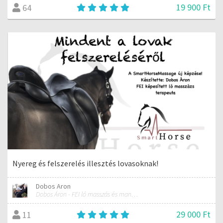
19 900 Ft
64
Nyereg és felszerelés illesztés lovasoknak!
Dobos Aron
Dobos Áron - FEI ló masszás és manuálterapeuta
29 000 Ft
11