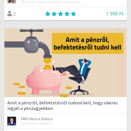
life coach, egészségcoach, grafológus
7 990 Ft
2
Amit a pénzről, befektetésről tudnod kell, hogy sikeres
legyél a pénzügyekben
MBA Bence Balázs
Befektetési szakértő