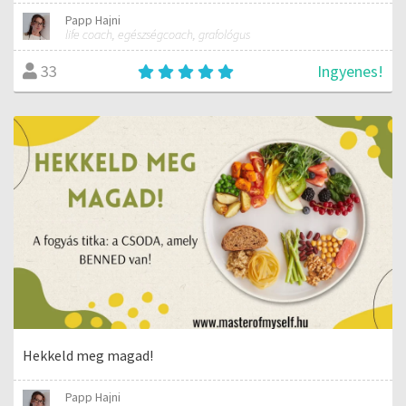
Papp Hajni
life coach, egészségcoach, grafológus
Ingyenes!
33
Hekkeld meg magad!
Papp Hajni