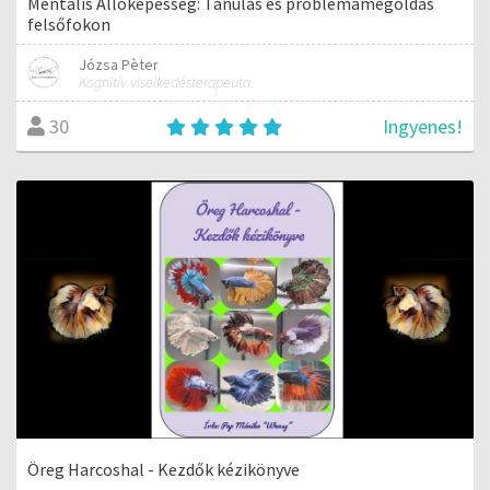
Mentális Állóképesség: Tanulás és problémamegoldás
felsőfokon
Józsa Pèter
Kognitív viselkedésterapeuta
Ingyenes!
30
Öreg Harcoshal - Kezdők kézikönyve