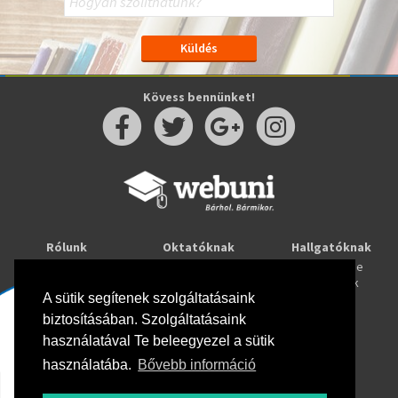
Kövess bennünket!
Rólunk
Oktatóknak
Hallgatóknak
Kapcsolat
Taníts online
Tanulj online
Oktatóink
Webuni blog
Képzések
Webuni Stúdió
A sütik segítenek szolgáltatásaink
biztosításában. Szolgáltatásaink
Info
használatával Te beleegyezel a sütik
Adatkezelési tájékoztató
ÁSZF
használatába.
Bővebb információ
Hirlevél adatkezelési tájékoztató
GYIK