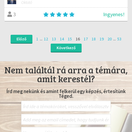
Oktató
Ingyenes!
3
Előző
1
...
12
13
14
15
16
17
18
19
20
...
53
Következő
Nem találtál rá arra a témára,
amit kerestél?
Írd meg nekünk és amint felkerül egy képzés, értesítünk
Téged.