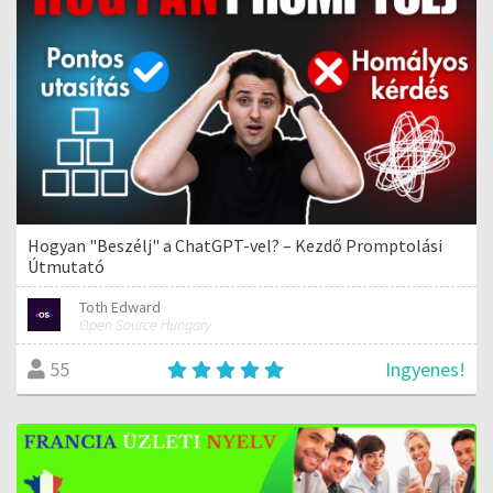
Hogyan "Beszélj" a ChatGPT-vel? – Kezdő Promptolási
Útmutató
Toth Edward
Open Source Hungary
Ingyenes!
55