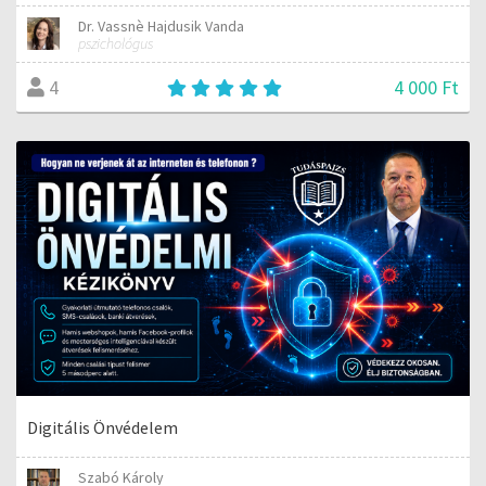
Dr. Vassnè Hajdusik Vanda
pszichológus
4 000 Ft
4
Digitális Önvédelem
Szabó Károly