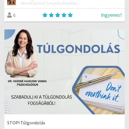
Meseterápiával, hangtálas kezelésekkel, meditációvezetéssel, és erdőfürdő vezetéssel foglalkozom. Igyekszem harmonikusan ötvözni ezt a tudást, hogy a lélek számára táplálék lehessen.
Ingyenes!
6
STOP! Túlgondolás