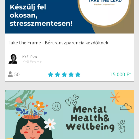
Take the Frame - Bértranszparencia kezdőknek
Král Éva
Král Éva e.v.
15 000 Ft
50