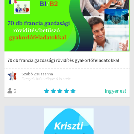
70 db francia gazdasági rövidítés gyakorlófeladatokkal
Szabó Zsuzsanna
Français thématique à la carte
Ingyenes!
6