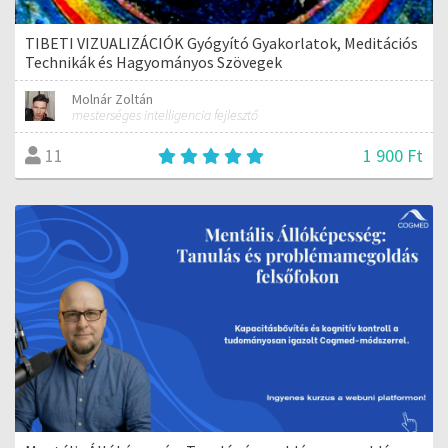
TIBETI VIZUALIZÁCIÓK Gyógyító Gyakorlatok, Meditációs
Technikák és Hagyományos Szövegek
Molnár Zoltán
mesterséges intelligencia fejlesztő
1 900 Ft
11