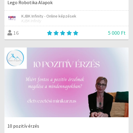
Lego Robotika Alapok
KJBK Infinity - Online képzések
KJBK Infinity
5 000 Ft
16
10 pozitív érzés