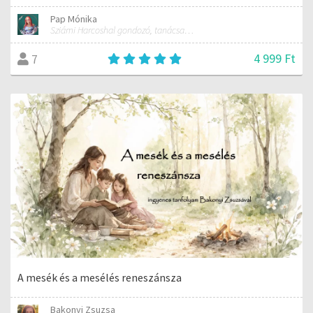
Pap Mónika
Sziámi Harcoshal gondozó, tanácsadó, kereskedő
4 999 Ft
7
A mesék és a mesélés reneszánsza
Bakonyi Zsuzsa