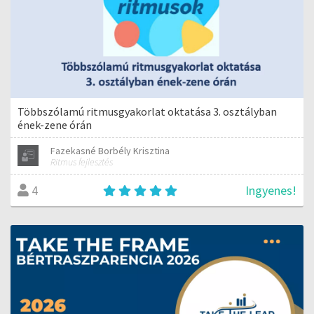
Többszólamú ritmusgyakorlat oktatása 3. osztályban
ének-zene órán
Fazekasné Borbély Krisztina
Ritmus fejlesztés
Ingyenes!
4