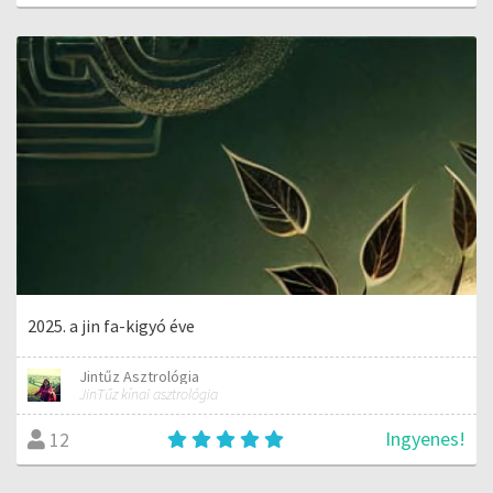
2025. a jin fa-kigyó éve
Jintűz Asztrológia
JinTűz kínai asztrológia
Ingyenes!
12