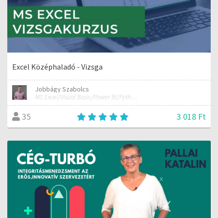
Excel Középhaladó - Vizsga
Jobbágy Szabolcs
MS Excel/Visual Basic/Power BI/Python adatelemzési szakértő
3 018 Ft
35