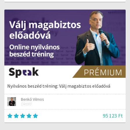
Nyilvános beszéd tréning: Válj magabiztos előadóvá
Benkő Vilmos
Oktató
95 123 Ft