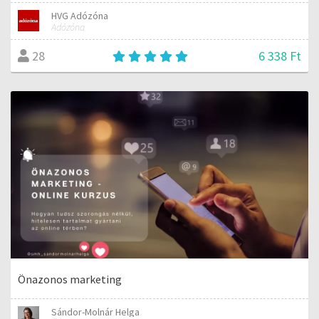
HVG Adózóna
Adózóna
6 338 Ft
28
Önazonos marketing
Sándor-Molnár Helga