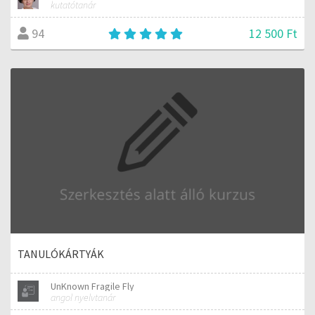
kutatótanár
12 500 Ft
94
TANULÓKÁRTYÁK
UnKnown Fragile Fly
angol nyelvtanár