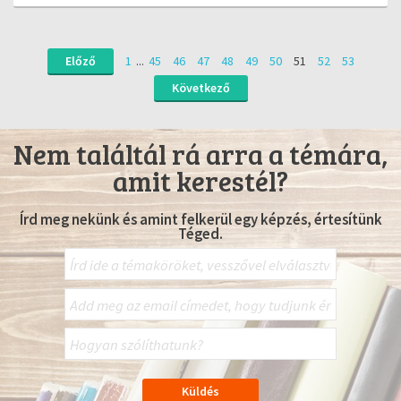
Előző
1
...
45
46
47
48
49
50
51
52
53
Következő
Nem találtál rá arra a témára,
amit kerestél?
Írd meg nekünk és amint felkerül egy képzés, értesítünk
Téged.