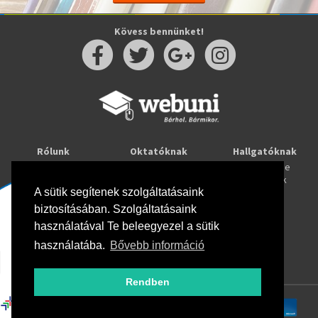
Kövess bennünket!
Rólunk
Oktatóknak
Hallgatóknak
Kapcsolat
Taníts online
Tanulj online
Oktatóink
Webuni blog
Képzések
A sütik segítenek szolgáltatásaink
Webuni Stúdió
biztosításában. Szolgáltatásaink
Info
használatával Te beleegyezel a sütik
Adatkezelési tájékoztató
ÁSZF
használatába.
Bővebb információ
Hirlevél adatkezelési tájékoztató
GYIK
Rendben