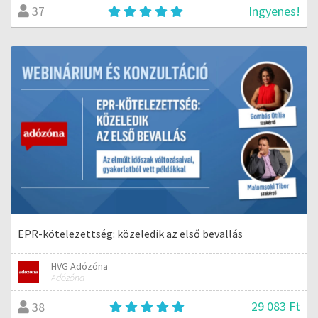
Ingyenes!
37
EPR-kötelezettség: közeledik az első bevallás
HVG Adózóna
Adózóna
29 083 Ft
38