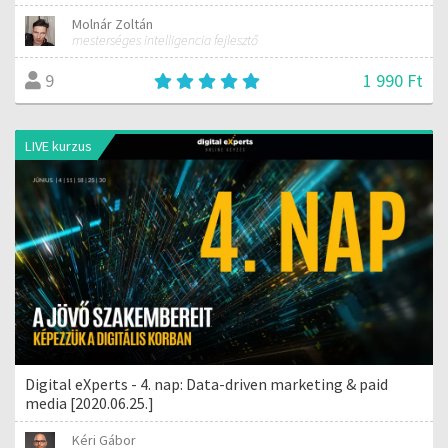
Molnár Zoltán
mesterséges intelligencia fejlesztő
1 990 Ft
9
LIVE kurzus
Digital eXperts - 4. nap: Data-driven marketing & paid
media [2020.06.25.]
Kéri Gábor