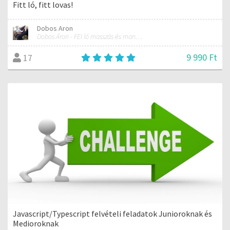
Fitt ló, fitt lovas!
Dobos Aron
Dobos Áron - FEI ló masszás és manuálterapeuta
9 990 Ft
17
Javascript/Typescript felvételi feladatok Junioroknak és
Medioroknak