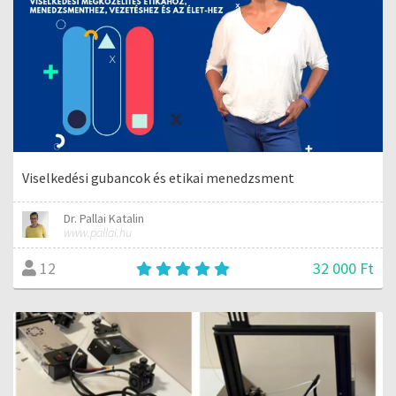
Viselkedési gubancok és etikai menedzsment
Dr. Pallai Katalin
www.pallai.hu
32 000 Ft
12