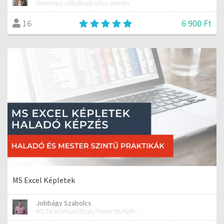
Önazonos vállalkozói stílus mentor
6 900 Ft
16
MS Excel Képletek
Jobbágy Szabolcs
MS Excel/Visual Basic/Power BI/Python adatelemzési szakértő