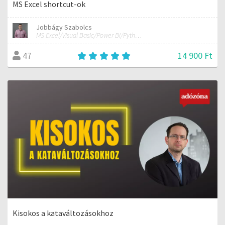
MS Excel shortcut-ok
Jobbágy Szabolcs
MS Excel/Visual Basic/Power BI/Python adatelemzési szakértő
14 900 Ft
47
Kisokos a kataváltozásokhoz