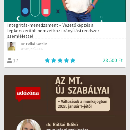
Integritás-menedzsment – Vezetőképzés a
legkorszerűbb nemzetközi irányítási rendszer-
szemlélettel
Dr. Pallai Katalin
www.pallai.hu
28 500 Ft
17