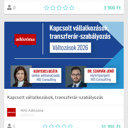
3 900 Ft
0
Kapcsolt vállalkozások, transzferár-szabályozás
HVG Adózóna
Adózóna
31 991 Ft
1