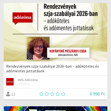
Rendezvények szja-szabályai 2026-ban – adóköteles és
adómentes juttatások
HVG Adózóna
Adózóna
6 990 Ft
11