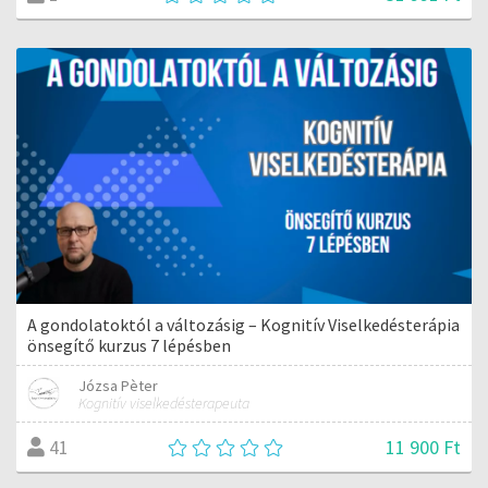
A gondolatoktól a változásig – Kognitív Viselkedésterápia
önsegítő kurzus 7 lépésben
Józsa Pèter
Kognitív viselkedésterapeuta
11 900 Ft
41