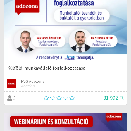
Külföldi munkavállaló foglalkoztatása
HVG Adózóna
Adózóna
31 992 Ft
2