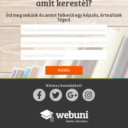
amit kerestél?
Írd meg nekünk és amint felkerül egy képzés, értesítünk
Téged.
Kövess bennünket!