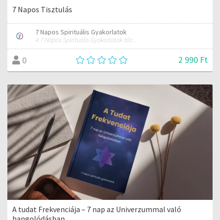
7 Napos Tisztulás
7 Napos Spirituális Gyakorlatok
A 7 Napos Spirituális Gyakorlatok alapítója és mentora.
2 990 Ft
0
A tudat Frekvenciája – 7 nap az Univerzummal való
hangolódásban