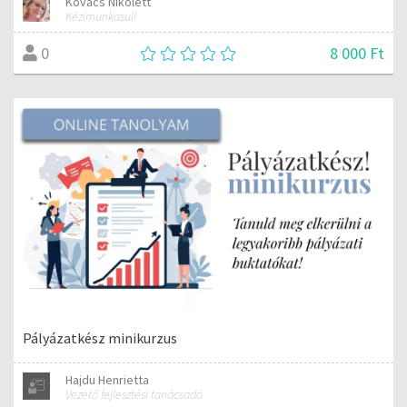
Kovács Nikolett
Kézimunkasuli
8 000 Ft
0
Pályázatkész minikurzus
Hajdu Henrietta
Vezető fejlesztési tanácsadó