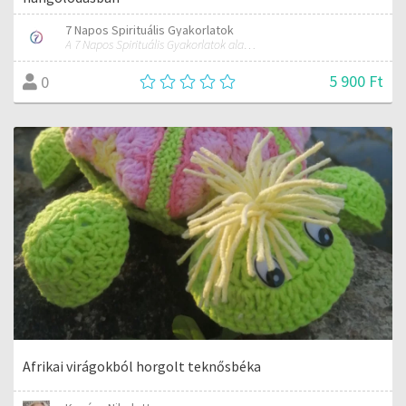
7 Napos Spirituális Gyakorlatok
A 7 Napos Spirituális Gyakorlatok alapítója és mentora.
5 900 Ft
0
Afrikai virágokból horgolt teknősbéka