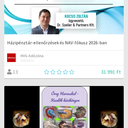
Házipénztár-ellenőrzések és NAV-fókusz 2026-ban
HVG Adózóna
Adózóna
31 991 Ft
13