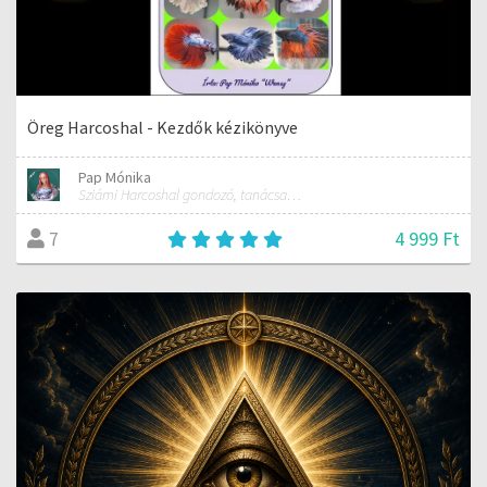
Öreg Harcoshal - Kezdők kézikönyve
Pap Mónika
Sziámi Harcoshal gondozó, tanácsadó, kereskedő
4 999 Ft
7