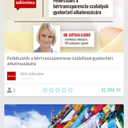
Felkészülés a bértranszparencia-szabályok gyakorlati
alkalmazására
HVG Adózóna
Adózóna
31 991 Ft
5