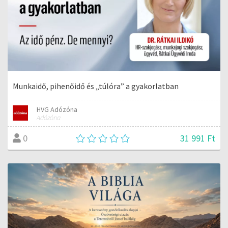
Munkaidő, pihenőidő és „túlóra” a gyakorlatban
HVG Adózóna
Adózóna
31 991 Ft
0