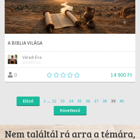
A BIBLIA VILÁGA
Váradi Éva
Váradi Éva
14 900 Ft
0
Előző
1
...
32
33
34
35
36
37
38
39
40
Következő
Nem találtál rá arra a témára,