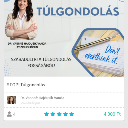
STOP! Túlgondolás
Dr. Vassnè Hajdusik Vanda
pszichológus
4 000 Ft
4