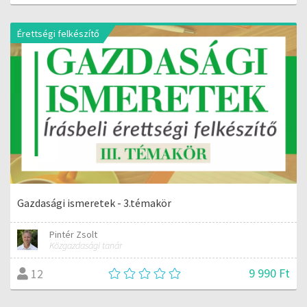
Érettségi felkészítő
Gazdasági ismeretek - 3.témakör
Pintér Zsolt
Közgazdasági tanár
9 990 Ft
12