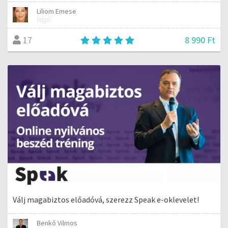
Liliom Emese
Vágó
8 990 Ft
17
Válj magabiztos előadóvá, szerezz Speak e-oklevelet!
Benkő Vilmos