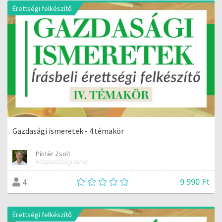
Érettségi felkészítő
Gazdasági ismeretek - 4.témakör
Pintér Zsolt
Közgazdasági tanár
9 990 Ft
4
Érettségi felkészítő