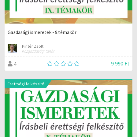
Gazdasági ismeretek - 9.témakör
Pintér Zsolt
Közgazdasági tanár
9 990 Ft
4
Érettségi felkészítő