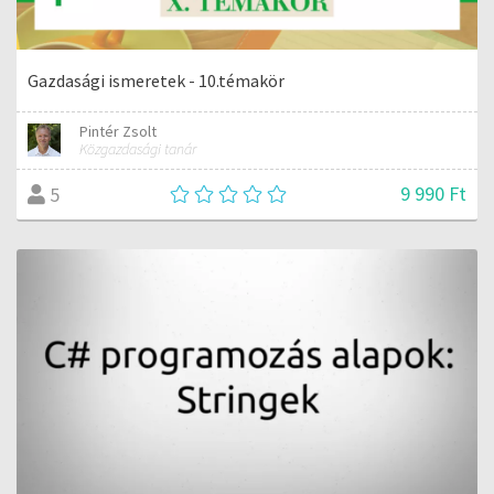
Gazdasági ismeretek - 10.témakör
Pintér Zsolt
Közgazdasági tanár
9 990 Ft
5