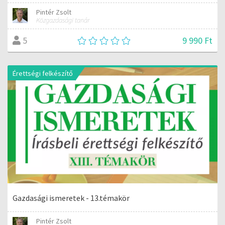
Pintér Zsolt
Közgazdasági tanár
9 990 Ft
5
Érettségi felkészítő
Gazdasági ismeretek - 13.témakör
Pintér Zsolt