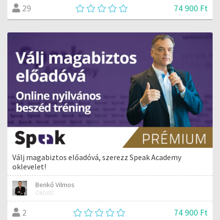
74 900 Ft
29
Válj magabiztos előadóvá, szerezz Speak Academy
oklevelet!
Benkő Vilmos
Oktató
74 900 Ft
2