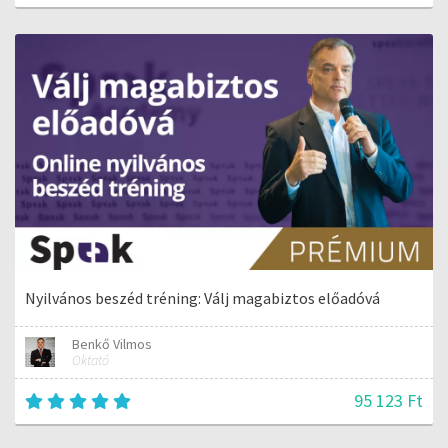
Nyilvános beszéd tréning: Válj magabiztos előadóvá
Benkő Vilmos
Oktató
95 123 Ft