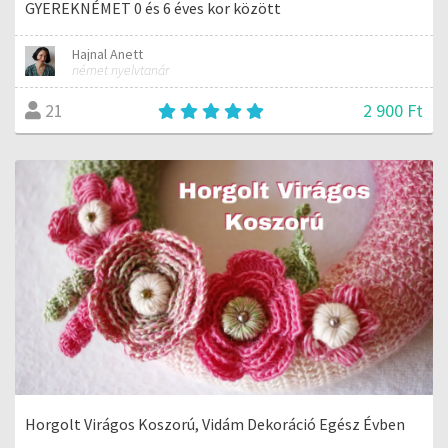
GYEREKNÉMET 0 és 6 éves kor között
Hajnal Anett
német nyelvtanár
2 900 Ft
21
Horgolt Virágos Koszorú, Vidám Dekoráció Egész Évben