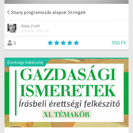
C Sharp programozás alapok: Stringek
Balai Zsolt
fejlesztő 1990 óta
950 Ft
8
Érettségi felkészítő