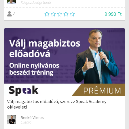
Közgazdasági tanár
9 990 Ft
4
Válj magabiztos előadóvá, szerezz Speak Academy
oklevelet!
Benkő Vilmos
Oktató