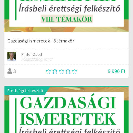
Gazdasági ismeretek - 8.témakör
Pintér Zsolt
Közgazdasági tanár
9 990 Ft
3
Érettségi felkészítő