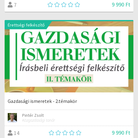
9 990 Ft
7
Érettségi felkészítő
Gazdasági ismeretek - 2.témakör
Pintér Zsolt
Közgazdasági tanár
9 990 Ft
14