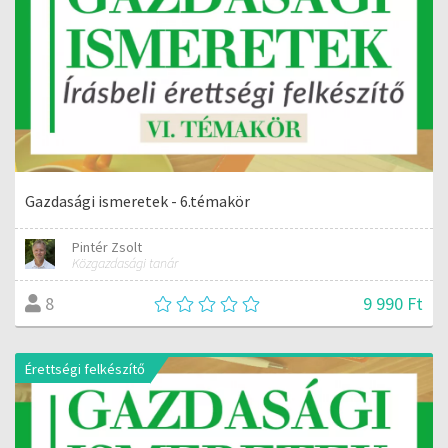
Gazdasági ismeretek - 6.témakör
Pintér Zsolt
Közgazdasági tanár
9 990 Ft
8
Érettségi felkészítő