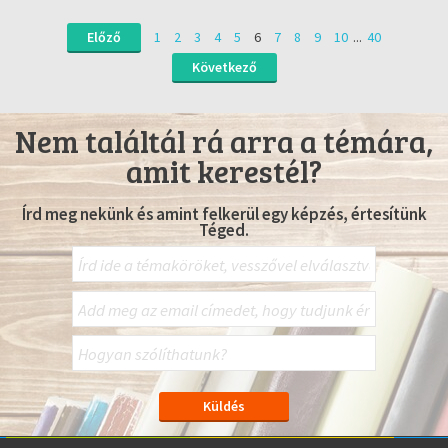
Előző
1
2
3
4
5
6
7
8
9
10
...
40
Következő
Nem találtál rá arra a témára,
amit kerestél?
Írd meg nekünk és amint felkerül egy képzés, értesítünk
Téged.