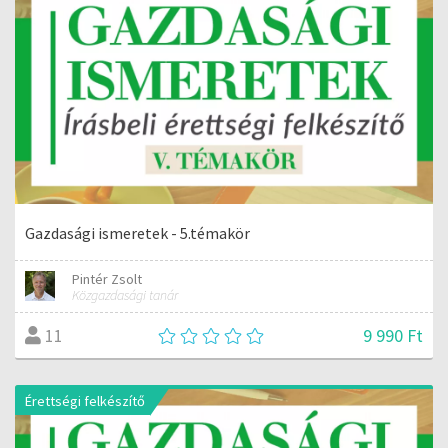
Gazdasági ismeretek - 5.témakör
Pintér Zsolt
Közgazdasági tanár
9 990 Ft
11
Érettségi felkészítő