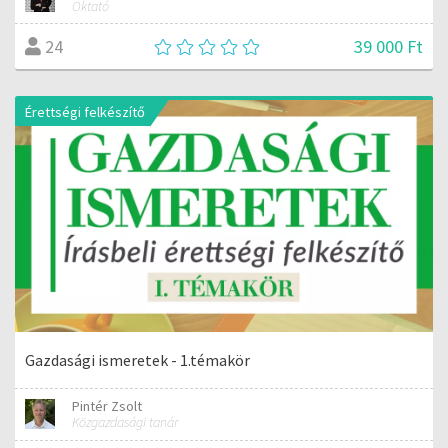
Oktató
39 000 Ft
24
Érettségi felkészítő
Gazdasági ismeretek - 1.témakör
Pintér Zsolt
Közgazdasági tanár