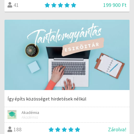
199 900 Ft
41
Így építs közösséget hirdetések nélkül
Akadémia
Akadémia
Zárolva!
188