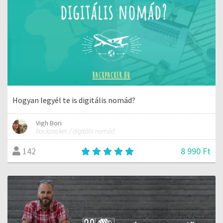
Hogyan legyél te is digitális nomád?
Vigh Bori
backpacker / digitális nomád
8 990 Ft
142