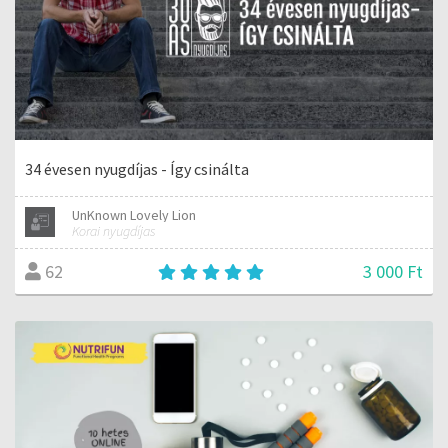
34 évesen nyugdíjas - Így csinálta
UnKnown Lovely Lion
Korai nyugdíjas
3 000 Ft
62