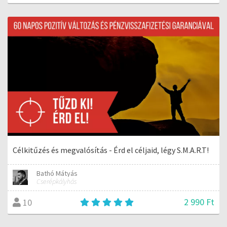
Célkitűzés és megvalósítás - Érd el céljaid, légy S.M.A.R.T!
Bathó Mátyás
Cserépkályhás
2 990 Ft
10