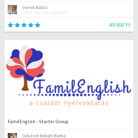
Vavrek Balázs
Direct response copywriter
49 900 Ft
FamilEnglish - Starter Group
Gulyásné Balogh Bianka