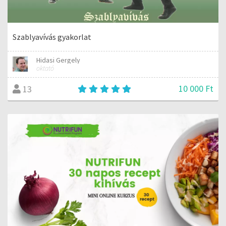
Szablyavívás gyakorlat
Hidasi Gergely
oktató
10 000 Ft
13