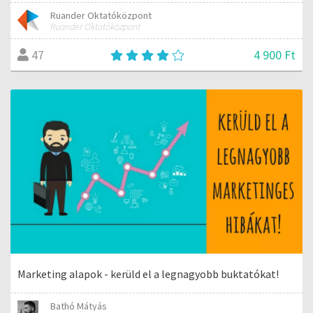
Ruander Oktatóközpont
Ruander Oktatóközpont
4 900 Ft
47
Marketing alapok - kerüld el a legnagyobb buktatókat!
Bathó Mátyás