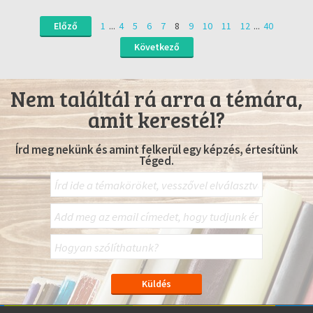
Előző
1
...
4
5
6
7
8
9
10
11
12
...
40
Következő
Nem találtál rá arra a témára,
amit kerestél?
Írd meg nekünk és amint felkerül egy képzés, értesítünk
Téged.