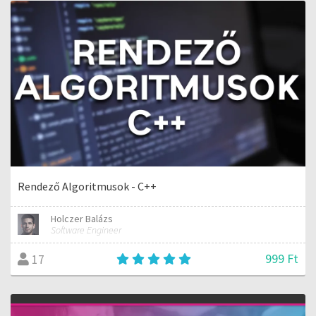
Rendező Algoritmusok - C++
Holczer Balázs
Software Engineer
999 Ft
17