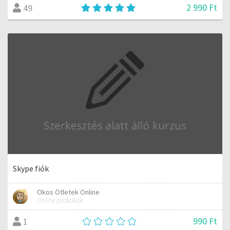
2 990 Ft
49
Skype fiók
Okos Ötletek Online
Online praktikák
990 Ft
1