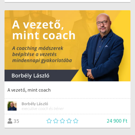
A vezető, mint coach
Borbély László
executive coach és tréner
24 900 Ft
35