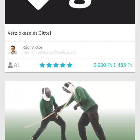
Verziókezelés Gittel
Rádi Viktor
mentor - senior szoftverfejlesztő
9 900 Ft
1 485 Ft
81