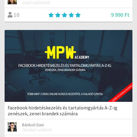
angol nyelvtanár
9 990 Ft
10
Facebook hirdetéskezelés és tartalomgyártás A-Z-ig
zenészek, zenei brandek számára
Bánkuti Dani
Zeneipar szakértő