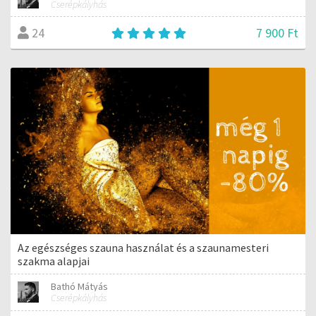
Cserépkályhás
7 900 Ft
24
Az egészséges szauna használat és a szaunamesteri
szakma alapjai
Bathó Mátyás
Cserépkályhás