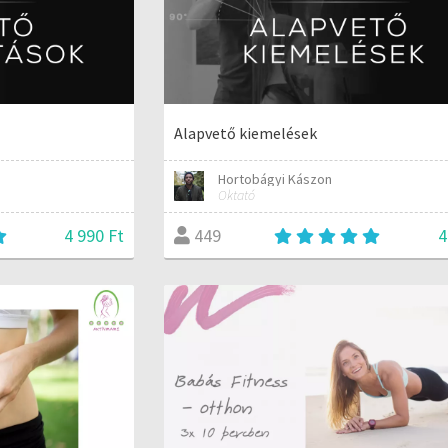
Alapvető kiemelések
Hortobágyi Kászon
Oktató
4 990 Ft
4
449