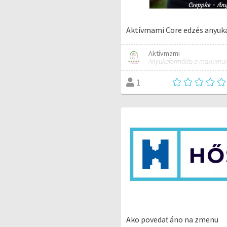
Aktívmami Core edzés anyuk
Aktívmami
Anyukaformálás a maxiumu
1
Ako povedať áno na zmenu