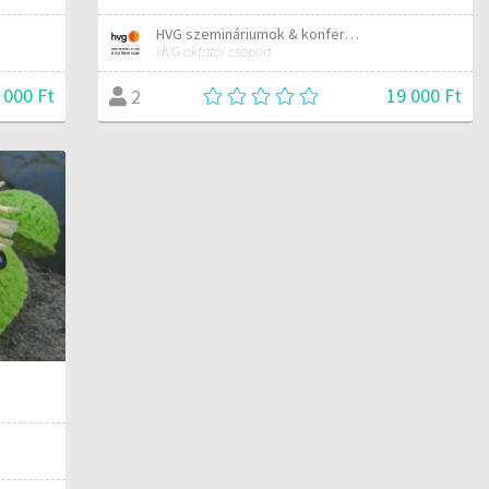
HVG szemináriumok & konferenciák
HVG oktatói csoport
 000 Ft
19 000 Ft
2