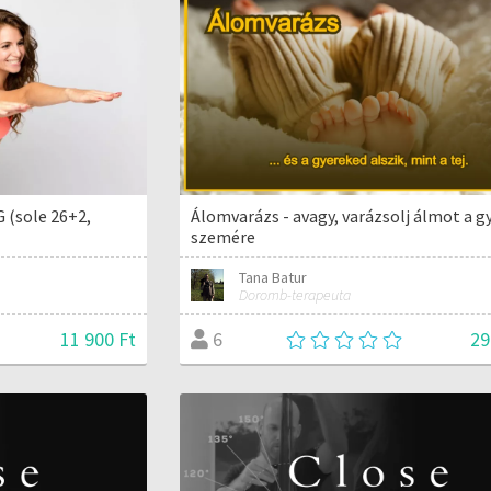
(sole 26+2,
Álomvarázs - avagy, varázsolj álmot a g
szemére
Tana Batur
Doromb-terapeuta
11 900 Ft
29
6