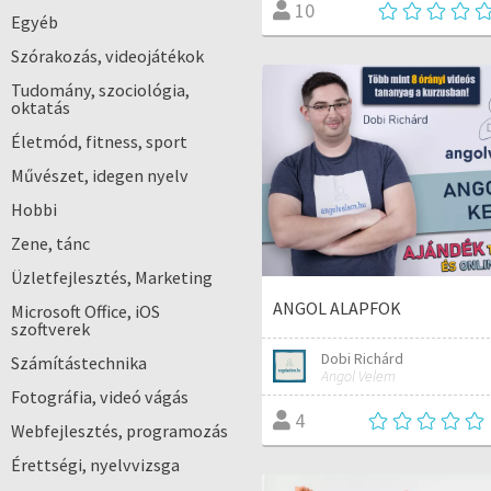
10
Egyéb
Szórakozás, videojátékok
Tudomány, szociológia,
oktatás
Életmód, fitness, sport
Művészet, idegen nyelv
Hobbi
Zene, tánc
Üzletfejlesztés, Marketing
ANGOL ALAPFOK
Microsoft Office, iOS
szoftverek
Dobi Richárd
Számítástechnika
Angol Velem
Fotográfia, videó vágás
4
Webfejlesztés, programozás
Érettségi, nyelvvizsga