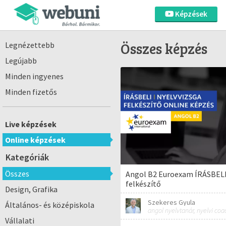
Képzések
Összes képzés
Legnézettebb
Legújabb
Minden ingyenes
Minden fizetős
Live képzések
Online képzések
Kategóriák
Összes
Angol B2 Euroexam ÍRÁSBELI
felkészítő
Design, Grafika
Szekeres Gyula
Általános- és középiskola
angol nyelvtanár, nyelvi coa
Vállalati