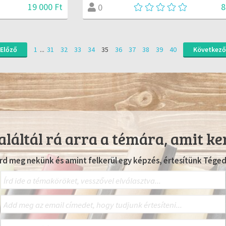
19 000 Ft
8
0
Előző
1
...
31
32
33
34
35
36
37
38
39
40
Következő
láltál rá arra a témára, amit ke
Írd meg nekünk és amint felkerül egy képzés, értesítünk Téged