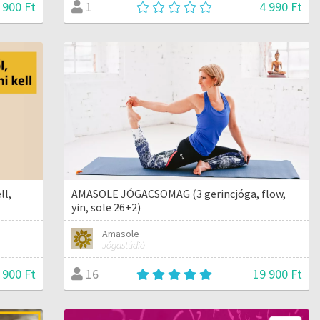
 900 Ft
4 990 Ft
1
ll,
AMASOLE JÓGACSOMAG (3 gerincjóga, flow,
yin, sole 26+2)
Amasole
Jógastúdió
 900 Ft
19 900 Ft
16