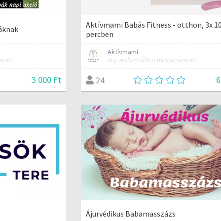
Aktívmami Babás Fitness - otthon, 3x 1
áknak
percben
Aktívmami
mon!
Anyukaformálás a maxiumumon!
3 000 Ft
6
24
Ájurvédikus Babamasszázs