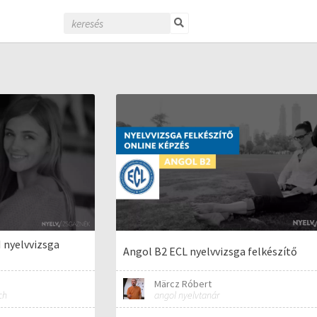
 nyelvvizsga
Angol B2 ECL nyelvvizsga felkészítő
Märcz Róbert
ch
angol nyelvtanár