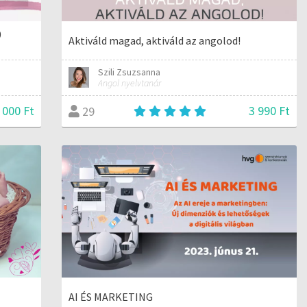
0
Aktiváld magad, aktiváld az angolod!
Szili Zsuzsanna
Angol nyelvtanár
 000 Ft
3 990 Ft
29
AI ÉS MARKETING