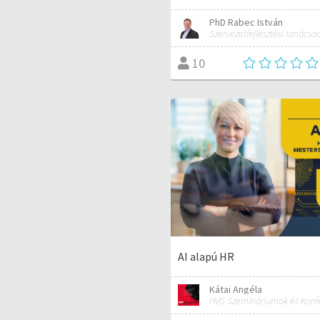
PhD Rabec István
10
AI alapú HR
Kátai Angéla