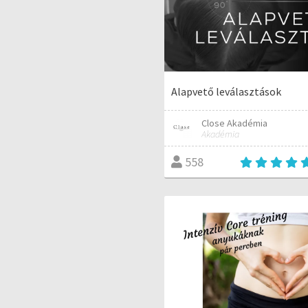
Alapvető leválasztások
Close Akadémia
Akadémia
558