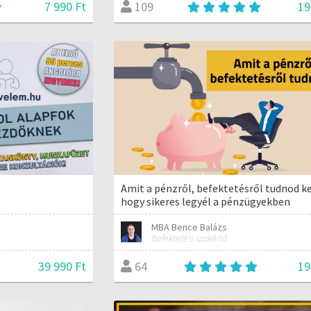
7 990 Ft
19
109
Amit a pénzről, befektetésről tudnod ke
hogy sikeres legyél a pénzügyekben
MBA Bence Balázs
Befektetési szakértő
39 990 Ft
19
64