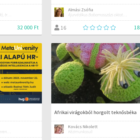
Almási Zsófia
Szervezetfejlesztési tanácsadó, tréner
Ájurvédikus Babamasszázs oktató, Meseterapeuta
32 000 Ft
18
16
Afrikai virágokból horgolt teknősbéka
Kovács Nikolett
HVG Szemináriumok és Konferenciák
Kézimunkasuli