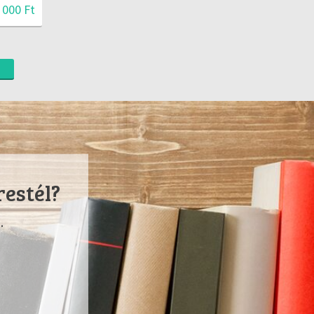
 000 Ft
restél?
.