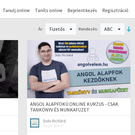
Tanulj online
Taníts online
Bejelentkezés
Regisztráció
Fizetős
ABC
Ár:
Rendezés:
ANGOL ALAPFOKÚ ONLINE KURZUS - CSAK
TANKÖNYV ÉS MUNKAFÜZET
Dobi Richárd
Angol Velem