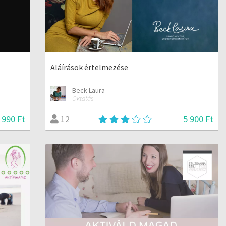
Aláírások értelmezése
Beck Laura
Oktatás
 990 Ft
5 900 Ft
12