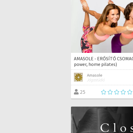
AMASOLE - ERŐSÍTŐ CSOMAG 
power, home pilates)
Amasole
Jógastúdió
25