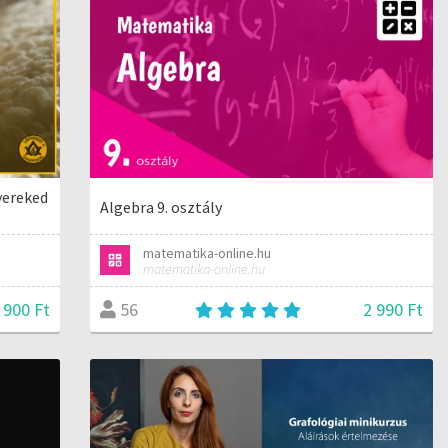
yereked
Algebra 9. osztály
matematika-online.hu
matematika-online.hu
 900 Ft
2 990 Ft
56