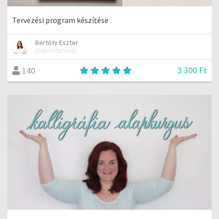
Tervezési program készítése
Bertóty Eszter
Enteriőrtervező
3 300 Ft
140