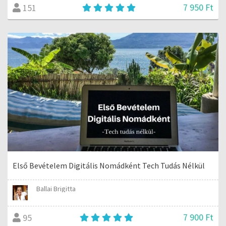
7 950 Ft
151
Első Bevételem Digitális Nomádként Tech Tudás Nélkül
Ballai Brigitta
7 900 Ft
95