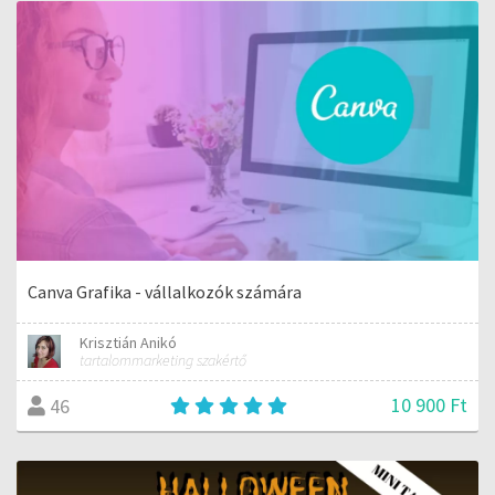
Canva Grafika - vállalkozók számára
Krisztián Anikó
tartalommarketing szakértő
10 900 Ft
46