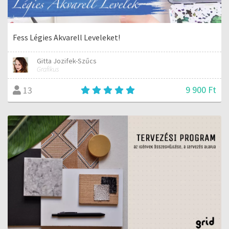
Fess Légies Akvarell Leveleket!
Gitta Jozifek-Szűcs
Grafikus
9 900 Ft
13