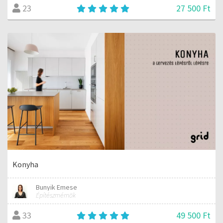
27 500 Ft
23
Konyha
Bunyik Emese
Építészmérnök
49 500 Ft
33