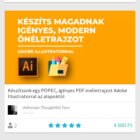
Készítsünk egy PÖPEC, igényes PDF önéletrajzot Adobe
Illustratorral az alapoktól
UnKnown Thoughtful Tern
Design
4 000 Ft
2