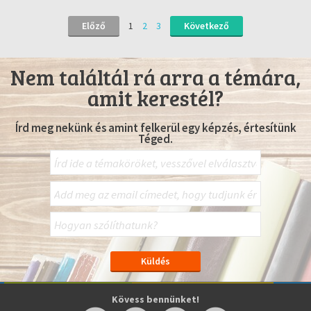
Előző
1
2
3
Következő
Nem találtál rá arra a témára,
amit kerestél?
Írd meg nekünk és amint felkerül egy képzés, értesítünk
Téged.
Kövess bennünket!