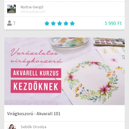
Nyitrai Gergő
Weblapfejlesztő
5 990 Ft
7
Virágkoszorú - Akvarall 101
Sebők Orsolya