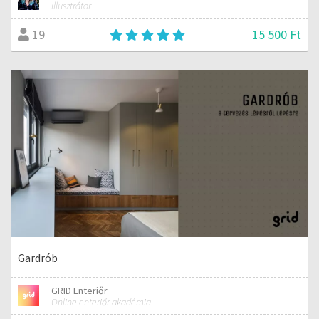
illusztrátor
15 500 Ft
19
Gardrób
GRID Enteriőr
Online enteriőr akadémia