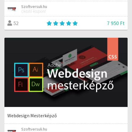
Szoftversuli.hu
Oktató központ
7 950 Ft
52
Webdesign Mesterképző
Szoftversuli.hu