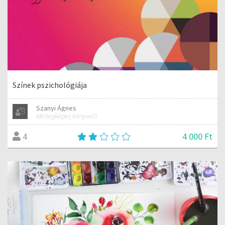
Színek pszichológiája
Szanyi Ágnes
Mérlegképes könyvelő
4 000 Ft
4