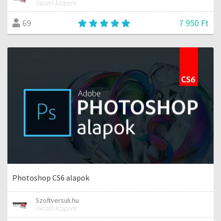
Oktató központ
7 950 Ft
69
Photoshop CS6 alapok
Szoftversuli.hu
Oktató központ