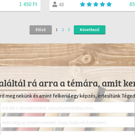
1 450 Ft
85
48
Előző
1
2
3
Következő
láltál rá arra a témára, amit ke
Írd meg nekünk és amint felkerül egy képzés, értesítünk Téged