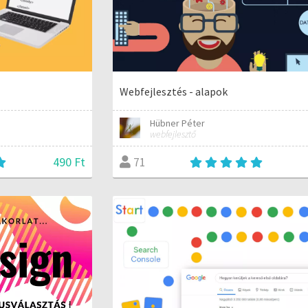
Webfejlesztés - alapok
Hübner Péter
webfejlesztő
490 Ft
71