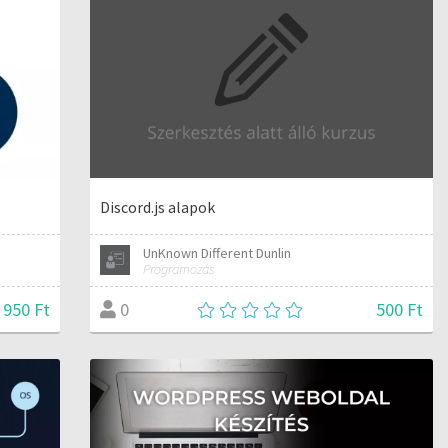
Discord.js alapok
UnKnown Different Dunlin
Programozás
 950 Ft
500 Ft
0