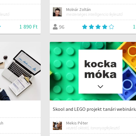
Molnár Zoltán
lesztő
mesterséges intelligencia fejlesztő
1 890 Ft
1
96
Skool and LEGO projekt tanári webinár
sh
Mekis Péter
vezető oktató, tananyagfejlesztő