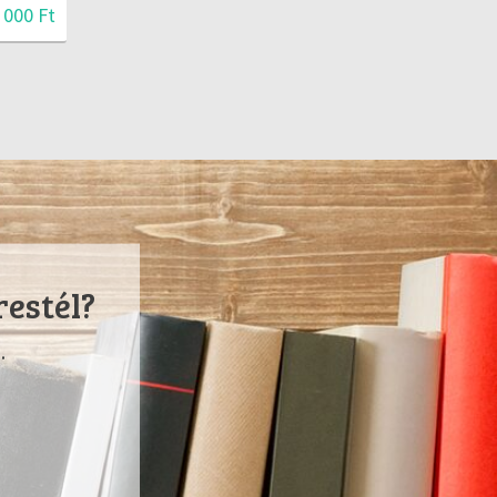
 000 Ft
restél?
.