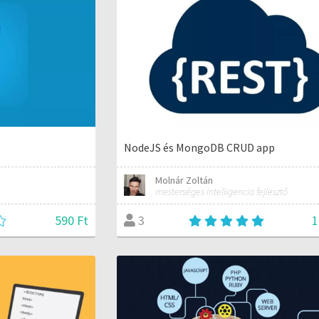
NodeJS és MongoDB CRUD app
Molnár Zoltán
mesterséges intelligencia fejlesztő
590 Ft
1
3