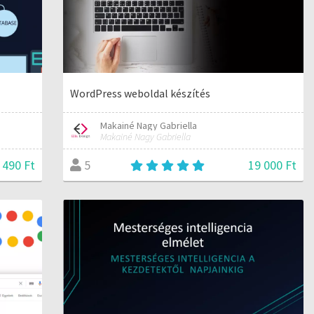
WordPress weboldal készítés
Makainé Nagy Gabriella
Makainé Nagy Gabriella
490 Ft
19 000 Ft
5