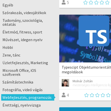
5
Egyéb
Szórakozás, videojátékok
Tudomány, szociológia,
oktatás
Életmód, fitness, sport
Művészet, idegen nyelv
Hobbi
Zene, tánc
Üzletfejlesztés, Marketing
Typescipt Objektumorientált
Microsoft Office, iOS
megoldások
szoftverek
Molnár Zoltán
Számítástechnika
mesterséges intelligencia fej
Fotográfia, videó vágás
4
Webfejlesztés, programozás
Érettségi, nyelvvizsga