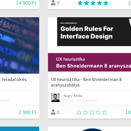
14 900 Ft
1
9
 feladatok és
UX heurisztika - Ben Shneiderman 8
aranyszabálya
Nagy Attila
lesztő
Senior UX/UI designer
2 900 Ft
10
0