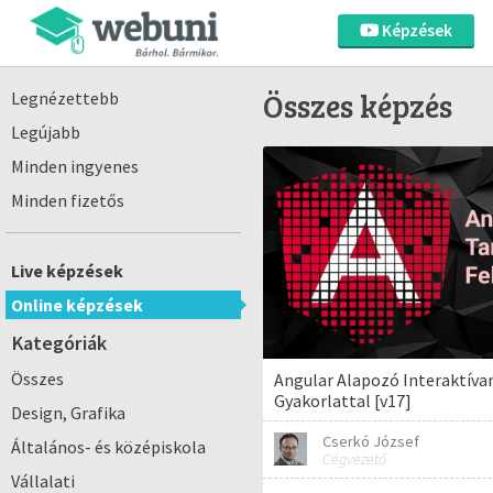
Képzések
Összes képzés
Legnézettebb
Legújabb
Minden ingyenes
Minden fizetős
Live képzések
Online képzések
Kategóriák
Összes
Angular Alapozó Interaktívan
Gyakorlattal [v17]
Design, Grafika
Cserkó József
Általános- és középiskola
Cégvezető
Vállalati