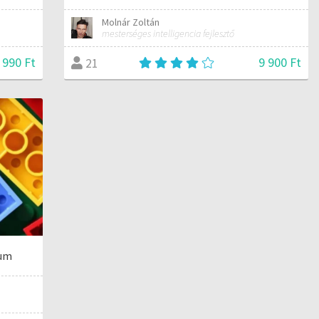
Molnár Zoltán
mesterséges intelligencia fejlesztő
 990 Ft
9 900 Ft
21
ium