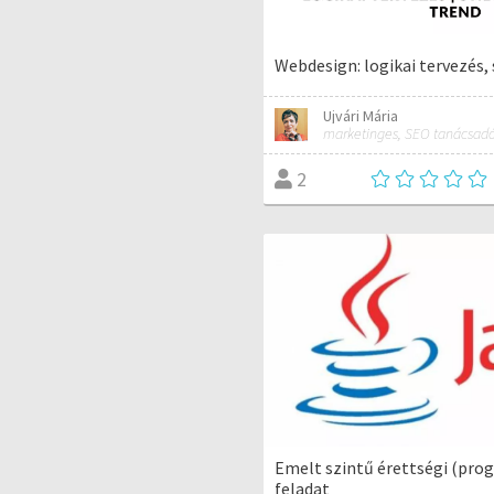
Webdesign: logikai tervezés, 
Ujvári Mária
2
Emelt szintű érettségi (pro
feladat