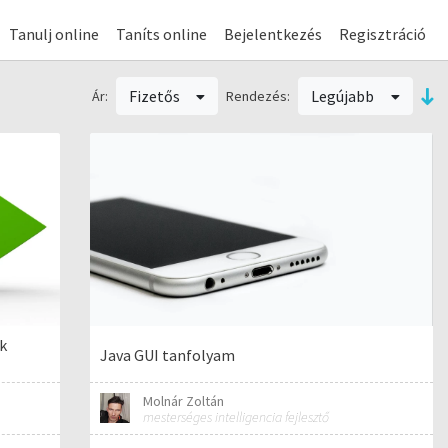
Tanulj online
Taníts online
Bejelentkezés
Regisztráció
Fizetős
Legújabb
Ár:
Rendezés:
ok
Java GUI tanfolyam
Molnár Zoltán
mesterséges intelligencia fejlesztő