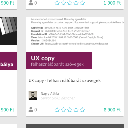
 990 Ft
1 900 Ft
0
UX copy - felhasználóbarát szövegek
Nagy Attila
Senior UX/UI designer
 900 Ft
8 900 Ft
0