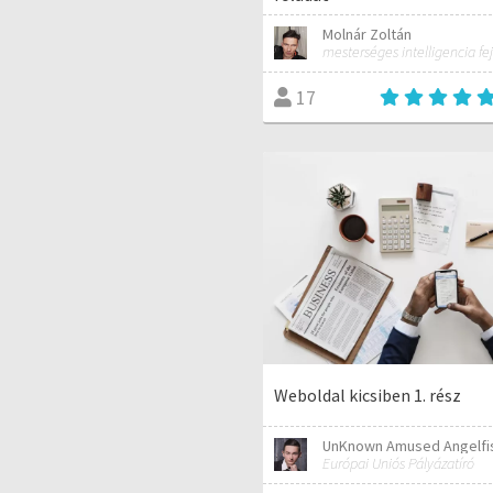
Molnár Zoltán
mesterséges intelligencia fej
17
Weboldal kicsiben 1. rész
UnKnown Amused Angelfi
Európai Uniós Pályázatíró