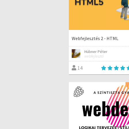
Webfejlesztés 2 - HTML
Hübner Péter
webfejlesztő
14