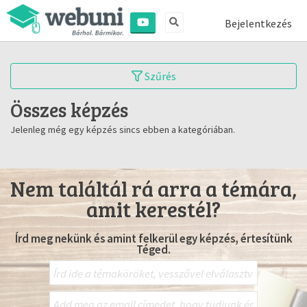
Bejelentkezés
Szűrés
Összes képzés
Jelenleg még egy képzés sincs ebben a kategóriában.
Nem találtál rá arra a témára,
amit kerestél?
Írd meg nekünk és amint felkerül egy képzés, értesítünk
Téged.