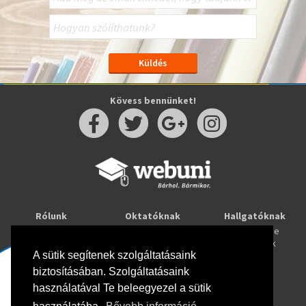
Kövess bennünket!
Rólunk
Oktatóknak
Hallgatóknak
Kapcsolat
Taníts online
Tanulj online
Oktatóink
Webuni blog
Képzések
Webuni Stúdió
A sütik segítenek szolgáltatásaink
biztosításában. Szolgáltatásaink
Info
használatával Te beleegyezel a sütik
Adatkezelési tájékoztató
ÁSZF