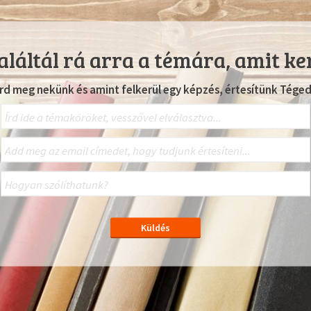
láltál rá arra a témára, amit ke
Írd meg nekünk és amint felkerül egy képzés, értesítünk Téged