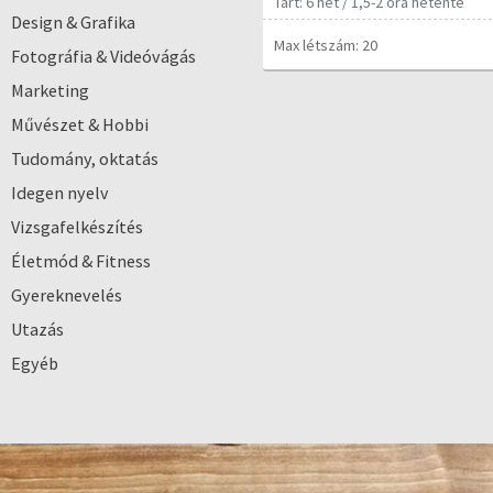
Tart: 6 hét / 1,5-2 óra hetente
Design & Grafika
Max létszám: 20
Fotográfia & Videóvágás
Marketing
Művészet & Hobbi
Tudomány, oktatás
Idegen nyelv
Vizsgafelkészítés
Életmód & Fitness
Gyereknevelés
Utazás
Egyéb