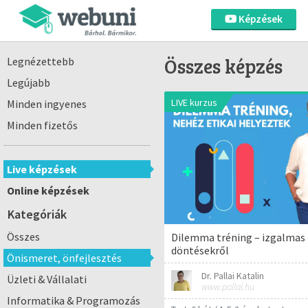
Képzések
Összes képzés
Legnézettebb
Legújabb
LIVE kurzus
Minden ingyenes
Minden fizetős
Live képzések
Online képzések
Kategóriák
Összes
Dilemma tréning – izgalmas 
döntésekről
Önismeret, önfejlesztés
Dr. Pallai Katalin
Üzleti & Vállalati
www.pallai.hu
Informatika & Programozás