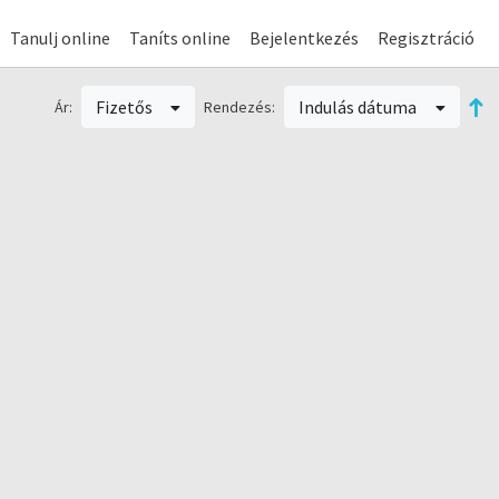
Tanulj online
Taníts online
Bejelentkezés
Regisztráció
Fizetős
Indulás dátuma
Ár:
Rendezés: