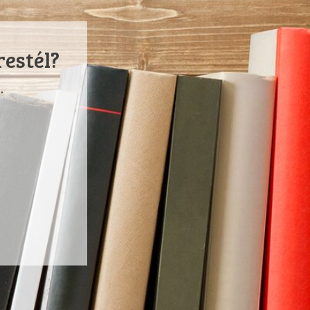
restél?
.