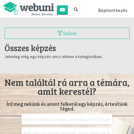
Bejelentkezés
Szűrés
Összes képzés
Jelenleg még egy képzés sincs ebben a kategóriában.
Nem találtál rá arra a témára,
amit kerestél?
Írd meg nekünk és amint felkerül egy képzés, értesítünk
Téged.