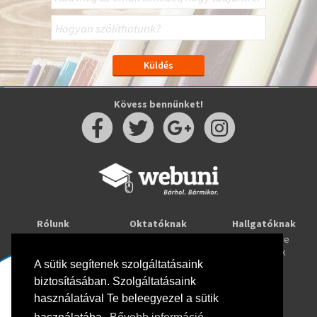
Kövess bennünket!
Rólunk
Oktatóknak
Hallgatóknak
Kapcsolat
Taníts online
Tanulj online
Oktatóink
Webuni blog
Képzések
Webuni Stúdió
A sütik segítenek szolgáltatásaink
biztosításában. Szolgáltatásaink
Info
használatával Te beleegyezel a sütik
Adatkezelési tájékoztató
ÁSZF